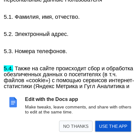
5.1. Фамилия, имя, отчество.
5.2. Электронный адрес.
5.3. Номера телефонов.
5.4.
Также на сайте происходит сбор и обработка
обезличенных данных о посетителях (в т.ч.
файлов «cookie») с помощью сервисов интернет-
статистики (Яндекс Метрика и Гугл Аналитика и
других).
Edit with the Docs app
Make tweaks, leave comments, and share with others
5.5. Вышеперечисленные данные далее по тексту
to edit at the same time.
Политики объединены общим понятием
Персональные данные.
NO THANKS
USE THE APP
5.6. Обработка специальных категорий