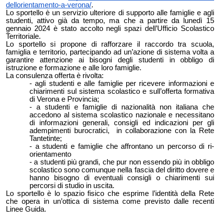
dellorientamento-a-verona/
.
Lo sportello è un servizio ulteriore di supporto alle famiglie e agli
studenti, attivo già da tempo, ma che a partire da lunedì 15
gennaio 2024 è stato accolto negli spazi dell’Ufficio Scolastico
Territoriale.
Lo sportello si propone di rafforzare il raccordo tra scuola,
famiglia e territorio, partecipando ad un’azione di sistema volta a
garantire attenzione ai bisogni degli studenti in obbligo di
istruzione e formazione e alle loro famiglie.
La consulenza offerta è rivolta:
agli studenti e alle famiglie per ricevere informazioni e
chiarimenti sul sistema scolastico e sull’offerta formativa
di Verona e Provincia;
a studenti e famiglie di nazionalità non italiana che
accedono al sistema scolastico nazionale e necessitano
di informazioni generali, consigli ed indicazioni per gli
adempimenti burocratici, in collaborazione con la Rete
Tantetinte;
a studenti e famiglie che affrontano un percorso di ri-
orientamento
a studenti più grandi,
che pur non essendo più in obbligo
scolastico sono comunque nella fascia del diritto dovere e
hanno bisogno di eventuali consigli o chiarimenti sui
percorsi di studio in uscita.
Lo sportello è lo spazio fisico che esprime l’identità della Rete
che opera in un’ottica di sistema come previsto dalle recenti
Linee Guida.