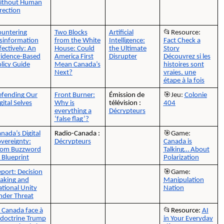
ithout Human
rection
untering
Two Blocks
Artificial
📂Resource:
sinformation
from the White
Intelligence:
Fact Check a
fectively: An
House: Could
the Ultimate
Story
vidence-Based
America First
Disrupter
Découvrez si les
licy Guide
Mean Canada’s
histoires sont
Next?
vraies, une
étape à la fois
efending Our
Front Burner:
Émission de
🎯Jeu:
Colonie
gital Selves
Why is
télévision :
404
everything a
Décrypteurs
‘false flag’?
nada’s Digital
Radio-Canada :
🎯Game:
vereignty:
Décrypteurs
Canada is
rom Buzzword
Talking… About
 Blueprint
Polarization
port: Decision
🎯Game:
aking and
Manipulation
tional Unity
Nation
der Threat
 Canada face à
📂
Resource:
AI
 doctrine Trump
in Your Everyday