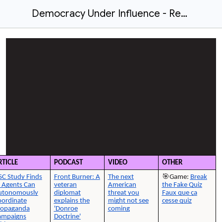
Democracy Under Influence - Resources List | Démocratie sous influence - Ressources recommandées
RTICLE
PODCAST
VIDEO
OTHER
C Study Finds
Front Burner: A
The next
🎯Game:
Break
 Agents Can
veteran
American
the Fake Quiz
utonomously
diplomat
threat you
Faux que ça
ordinate
explains the
might not see
cesse quiz
ropaganda
'Donroe
coming
ampaigns
Doctrine'