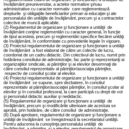
învățământ preuniversitar, a actelor normative şi/sau
administrative cu caracter normativ care reglementează
drepturile şi obligaţiile beneficiarilor primari ai educaţiei şi ale
personalului din unităţile de învăţământ, precum şi a contractelor
colective de muncă aplicabile
.
(2) Regulamentul de organizare şi funcţionare a unităţii de
învăţământ conţine reglementări cu caracter general, în funcţie
de tipul acesteia, precum şi reglementări specifice fiecărei unităţi
de învăţământ, în conformitate cu prevederile legale în vigoare.
(3) Proiectul regulamentului de organizare şi funcţionare a unităţii
de învăţământ
a fost elaborat
de către un colectiv de lucru,
coordonat de un cadru didactic. Din colectivul de lucru, numit prin
hotărârea consiliului de administraţie, fac parte şi reprezentanţi ai
organizaţiilor sindicale, ai părinţilor şi ai elevilor desemnaţi de
către consiliul reprezentativ al părinţilor/asociaţia părinţilor,
respectiv de consiliul şcolar al elevilor.
(4) Proiectul regulamentului de organizare şi funcţionare a unităţii
de învăţământ se supune, spre dezbatere, în consiliul
reprezentativ al părinţilor/asociaţiei părinţilor, în consiliul şcolar al
elevilor şi în consiliul profesoral, la care participă cu drept de vot
şi personalul didactic auxiliar şi nedidactic.
(5) Regulamentul de organizare şi funcţionare a unităţii de
învăţământ, precum şi modificările ulterioare ale acestuia se
aprobă, prin hotărâre, de către consiliul de administraţie.
(6) După aprobare, regulamentul de organizare şi funcţionare a
unităţii de învăţământ se înregistrează la secretariatul unităţii.
Pentru aducerea la cunoştinţa personalului unităţii de
învăţământ, a părinţilor şi a elevilor, regulamentul de organizare