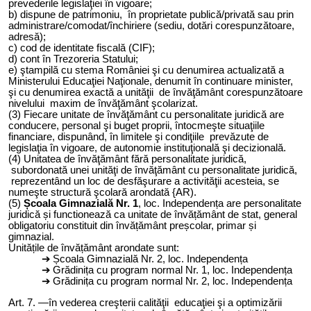
prevederile legislaţiei în vigoare;
b) dispune de patrimoniu, în proprietate publică/privată sau prin
administrare/comodat/închiriere (sediu, dotări corespunzătoare,
adresă);
c) cod de identitate fiscală (CIF);
d) cont în Trezoreria Statului;
e) ştampilă cu stema României şi cu denumirea actualizată a
Ministerului Educaţiei Naţionale, denumit în continuare minister,
şi cu denumirea exactă a unităţii de învăţământ corespunzătoare
nivelului maxim de învăţământ şcolarizat.
(3) Fiecare unitate de învăţământ cu personalitate juridică are
conducere, personal şi buget proprii, întocmeşte situaţiile
financiare, dispunând, în limitele şi condiţiile prevăzute de
legislaţia în vigoare, de autonomie instituţională şi decizională.
(4) Unitatea de învăţământ fără personalitate juridică,
subordonată unei unităţi de învăţământ cu personalitate juridică,
reprezentând un loc de desfăşurare a activităţii acesteia, se
numeşte structură şcolară arondată {AR).
(5)
Școala Gimnazială Nr. 1
, loc. Independența are personalitate
juridică și functionează ca unitate de învățământ de stat, general
obligatoriu constituit din învățământ preșcolar, primar și
gimnazial.
Unitățile de învățământ arondate sunt:
Școala Gimnazială Nr. 2, loc. Independența
Grădinița cu program normal Nr. 1, loc. Independența
Grădinița cu program normal Nr. 2, loc. Independența
Art. 7. —în vederea creşterii calităţii educaţiei şi a optimizării