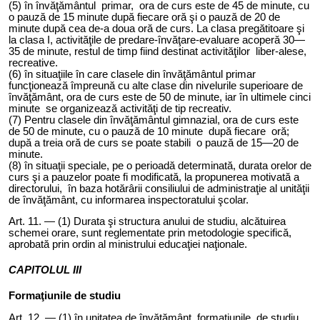
(5)
î
n învăţământul primar, ora de curs este de 45 de minute, cu
o pauză de 15 minute după fiecare oră şi o pauză de 20 de
minute după cea de-a doua oră de curs. La clasa pregătitoare şi
la clasa I, activităţile de predare-învăţare-evaluare acoperă 30—
35 de minute, restul de timp fiind destinat activităţilor liber-alese,
recreative.
(6) în situaţiile în care clasele din învăţământul primar
funcţionează împreună cu alte clase din nivelurile superioare de
învăţământ, ora de curs este de 50 de minute, iar în ultimele cinci
minute se organizează activităţi de tip recreativ.
(7) Pentru clasele din învăţământul gimnazial, ora de curs este
de 50 de minute, cu o pauză de 10 minute după fiecare oră;
după a treia oră de curs se poate stabili o pauză de 15—20 de
minute.
(8) în situaţii speciale, pe o perioadă determinată, durata orelor de
curs şi a pauzelor poate fi modificată, la propunerea motivată a
directorului, în baza hotărârii consiliului de administraţie al unităţii
de învăţământ, cu informarea inspectoratului şcolar.
Art. 1
1
. — (1) Durata şi structura anului de studiu, alcătuirea
schemei orare, sunt reglementate prin metodologie specifică,
aprobată prin ordin al ministrului educaţiei naţionale.
CAPITOLUL III
Formaţiunile de studiu
Art. 1
2
. — (1) în unit
atea
de învăţământ, formaţiunile de studiu