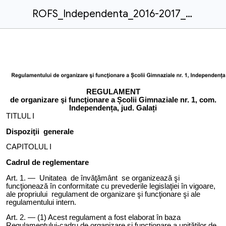
ROFS_Independenta_2016-2017_draft.doc
REGULAMEN
T
de organizare şi funcţionare a
Școlii Gimnaziale nr. 1, com.
Independența, jud. Galați
TITLUL I
Dispoziţii generale
CAPITOLUL I
Cadrul de reglementare
Art. 1. — Unitatea de învăţământ se organizează şi
funcţionează în conformitate cu prevederile legislaţiei în vigoare,
ale propriului regulament de organizare şi funcţionare şi ale
regulamentului intern.
Art. 2. — (1) Acest regulament a fost elaborat
î
n baza
R
egulamentului-cadru de organizare și funcționare a unităților de