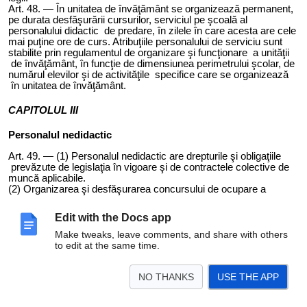
Art.
48
. —
Î
n unit
atea
de învăţământ se organizează permanent,
pe durata desfăşurării cursurilor, serviciul pe şcoală al
personalului didactic de predare, în zilele în care acesta are cele
mai puţine ore de curs. Atribuţiile personalului de serviciu sunt
stabilite prin regulamentul de organizare şi funcţionare a unităţii
de învăţământ, în funcţie de dimensiunea perimetrului şcolar, de
numărul elevilor şi de activităţile specifice care se organizează
în unitatea de învăţământ.
CAPITOLUL III
Personalul nedidactic
Art.
49
. — (1) Personalul nedidactic are drepturile şi obligaţiile
prevăzute de legislaţia în vigoare şi de contractele colective de
muncă aplicabile.
(2) Organizarea şi desfăşurarea concursului de ocupare a
posturilor nedidactice din unitatea de învăţământ sunt coordonate
de director. Consiliul de administraţie al unităţii de învăţământ
Edit with the Docs app
aprobă comisiile de concurs şi validează rezultatele concursului.
(3) Angajarea personalului nedidactic în unit
atea
de învăţământ
Make tweaks, leave comments, and share with others
cu personalitate juridică se face de către director, cu aprobarea
to edit at the same time.
consiliului de administraţie, prin încheierea contractului individual
de muncă.
NO THANKS
USE THE APP
Art. 5
0
. — (1) Activitatea personalului nedidactic este coordonată
de
către director şi director adjunct.