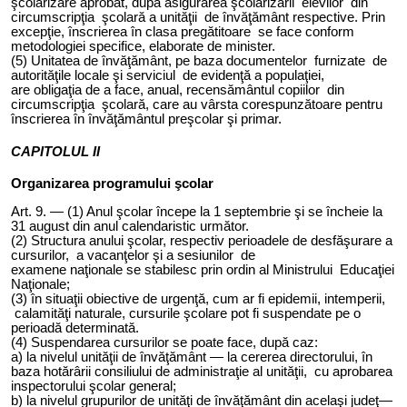
şcolarizare aprobat, după asigurarea şcolarizării elevilor din
circumscripţia şcolară a unităţii de învăţământ respective. Prin
excepţie, înscrierea în clasa pregătitoare se face conform
metodologiei specifice, elaborate de minister.
(5) Unit
atea
de învăţământ, pe baza documentelor furnizate de
autorităţile locale şi serviciul de evidenţă a populaţiei,
a
re
obligaţia de a face, anual, recensământul copiilor din
circumscripţia şcolară, care au vârsta corespunzătoare pentru
înscrierea în învăţământul preşcolar şi primar.
CAPITOLUL II
Organizarea programului şcolar
Art. 9. — (1) Anul şcolar începe la 1 septembrie şi se încheie la
31 august din anul calendaristic următor.
(2) Structura anului şcolar, respectiv perioadele de desfăşurare a
cursurilor, a vacanţelor şi a sesiunilor de
examene naţionale se stabilesc prin ordin al
M
inistrului
E
ducaţiei
N
aţionale
;
(3) în situaţii obiective de urgenţă, cum ar fi epidemii, intemperii,
calamităţi naturale, cursurile şcolare pot fi suspendate pe o
perioadă determinată.
(4) Suspendarea cursurilor se poate face, după caz:
a) la nivelul unităţii de învăţământ — la cererea directorului, în
baza hotărârii consiliului de administraţie al unităţii, cu aprobarea
inspectorului şcolar general;
b) la nivelul grupurilor de unităţi de învăţământ din acelaşi judeţ—