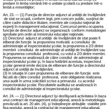
predare în limba română într-o unitate şcolară cu predare într-o
limbă a minorităţilor;
Art. 2
3
. — (1) Funcţia de director adjunct al unităţii de învăţământ
de stat se ocupă, conform legii, prin concurs public, susţinut de
către cadre didactice titulare, membre ale corpului naţional de
experţi în management educaţional. Concursul pentru ocuparea
funcţiei de director adjunct se organizează conform metodologiei
aprobate prin ordin al ministrului educaţiei naţionale.
(2) Directorul adjunct al unităţii de învăţământ de stat poate fi
eliberat din funcţie la propunerea motivată a consiliului de
administraţie al inspectoratului şcolar, la propunerea a 2/3 dintre
membrii consiliului de administraţie al unităţii de învăţământ sau
la propunerea consiliului profesoral, cu votul a 2/3 dintre membri.
Propunerea se analizează de către consiliul de administraţie al
inspectoratului şcolar şi, în baza hotărârii acestuia, inspectorul
şcolar general emite decizia de eliberare din funcţie a directorului
adjunct al unităţii de învăţământ.
(3) în situaţia în care propunerea de eliberare din funcţie este
făcută de către consiliul profesoral, este obligatorie realizarea
unui audit în urma solicitării scrise a primarului cu acordul
inspectoratului şcolar. Rezultatele auditului se analizează în
consiliul de administraţie al inspectoratului şcolar.
Art. 2
4
. — (1) Directorul adjunct îşi desfăşoară activitatea în baza
unui contract de management educaţional, anexă la metodologia
prevăzută la art. 20 alin. (4), şi îndeplineşte atribuţiile stabilite prin
fişa postului, anexă la contractul de management educaţional,