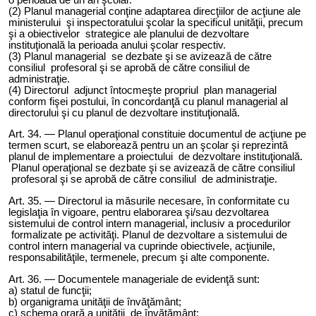
(2) Planul managerial conţine adaptarea direcţiilor de acţiune ale
ministerului şi inspectoratului şcolar la specificul unităţii, precum
şi a obiectivelor strategice ale planului de dezvoltare
instituţională la perioada anului şcolar respectiv.
(3) Planul managerial se dezbate şi se avizează de către
consiliul profesoral şi se aprobă de către consiliul de
administraţie.
(4) Directorul adjunct întocmeşte propriul plan managerial
conform fişei postului, în concordanţă cu planul managerial al
directorului şi cu planul de dezvoltare instituţională.
Art. 3
4
. — Planul operaţional constituie documentul de acţiune pe
termen scurt, se elaborează pentru un an şcolar şi reprezintă
planul de implementare a proiectului de dezvoltare instituţională.
Planul operaţional se dezbate şi se avizează de către consiliul
profesoral şi se aprobă de către consiliul de administraţie.
Art. 3
5
. — Directorul ia măsurile necesare, în conformitate cu
legislaţia în vigoare, pentru elaborarea şi/sau dezvoltarea
sistemului de control intern managerial, inclusiv a procedurilor
formalizate pe activităţi. Planul de dezvoltare a sistemului de
control intern managerial va cuprinde obiectivele, acţiunile,
responsabilităţile, termenele, precum şi alte componente.
Art. 3
6
. — Documentele manageriale de evidenţă sunt:
a) statul de funcţii;
b) organigrama unităţii de învăţământ;
c) schema orară a unităţii de învăţământ;