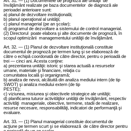
Art. 3
1
. — (1) Documentele de prognoză ale unităţii de
învăţământ realizate pe baza documentelor de diagnoză ale
perioadei anterioare sunt:
a) planul de dezvoltare instituţională
;
b) planul operaţional al unităţii;
c) planul managerial (pe an şcolar);
d) programul de dezvoltare a sistemului de control managerial.
(2) Directorul poate elabora şi alte documente de prognoză, în
scopul optimizării managementului unităţii de învăţământ.
Art. 3
2
. — (1) Planul de dezvoltare instituţională constituie
documentul de prognoză pe termen lung şi se elaborează de
către o echipă coordonată de către director, pentru o perioadă de
trei — cinci ani. Acesta conţine:
a) prezentarea unităţii: istoric şi starea actuală a resurselor
umane, materiale şi financiare, relaţia cu
comunitatea locală şi organigramă;
b) analiza de nevoi, alcătuită din analiza mediului intern (de tip
SWOT) şi analiza mediului extern (de tip
PESTE);
c) viziunea, misiunea şi obiectivele strategice ale unităţii;
d) planificarea tuturor activităţilor unităţii de învăţământ, respectiv
activităţi manageriale, obiective, termene, stadii de realizare,
resurse necesare, responsabilităţi, indicatori de performanţă şi
evaluare.
Art. 3
3
. — (1) Planul managerial constituie documentul de
acţiune pe termen scurt şi se elaborează de către director pentru
o perioadă de un an şcolar.