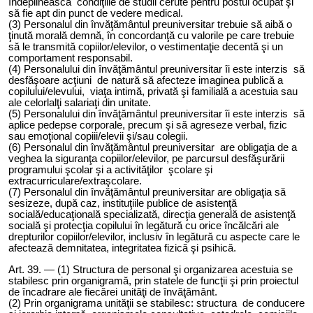
îndeplinească condiţiile de studii cerute pentru postul ocupat şi
să fie apt din punct de vedere medical.
(3) Personalul din învăţământul preuniversitar trebuie să aibă o
ţinută morală demnă, în concordanţă cu valorile pe care trebuie
să le transmită copiilor/elevilor, o vestimentaţie decentă şi un
comportament responsabil.
(4) Personalului din învăţământul preuniversitar îi este interzis să
desfăşoare acţiuni de natură să afecteze imaginea publică a
copilului/elevului, viaţa intimă, privată şi familială a acestuia sau
ale celorlalţi salariaţi din unitate.
(5) Personalului din învăţământul preuniversitar îi este interzis să
aplice pedepse corporale, precum şi să agreseze verbal, fizic
sau emoţional copiii/elevii şi/sau colegii.
(6) Personalul din învăţământul preuniversitar are obligaţia de a
veghea la siguranţa copiilor/elevilor, pe parcursul desfăşurării
programului şcolar şi a activităţilor şcolare şi
extracurriculare/extraşcolare.
(7) Personalul din învăţământul preuniversitar are obligaţia să
sesizeze, după caz, instituţiile publice de asistenţă
socială/educaţională specializată, direcţia generală de asistenţă
socială şi protecţia copilului în legătură cu orice încălcări ale
drepturilor copiilor/elevilor, inclusiv în legătură cu aspecte care le
afectează demnitatea, integritatea fizică şi psihică.
Art.
39
. — (1) Structura de personal şi organizarea acestuia se
stabilesc prin organigramă, prin statele de funcţii şi prin proiectul
de încadrare ale fiecărei unităţi de învăţământ.
(2) Prin organigrama unităţii se stabilesc: structura de conducere