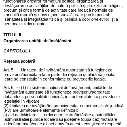
funcţionarea oricăror formaţiuni politice, organizarea şi
desfăşurarea activităţilor de natură politică şi prozelitism religios,
precum şi orice formă de activitate care încalcă normele de
conduită morală şi convieţuire socială, care pun în pericol
sănătatea şi integritatea fizică şi psihică a copiilor/elevilor şi a
personalului din unitate.
TITLUL II
Organizarea unităţi
i
de învăţământ
CAPITOLUL I
Reţeaua şcolară
Art. 5. — Unit
atea
de învăţământ autorizat
a
să funcţioneze
provizoriu/acreditat
a
face parte din reţeaua şcolară naţională,
care se constituie în conformitate cu prevederile legale.
Art. 6. — (1) în sistemul naţional de învăţământ, unit
ățile
de
învăţământ autorizate să funcţioneze provizoriu/acreditate
dobândesc personalitate juridică, în conformitate cu prevederile
legislaţiei în vigoare.
(2) Unitatea de învăţământ preuniversitar cu personalitate juridică
(PJ) are următoarele elemente definitorii:
a) act de înfiinţare — ordin de ministru/hotărâre a autorităţilor
administraţiei publice locale sau judeţene (după caz)/hotărâre
judecătorească/orice alt act emis în acest sens şi care respectă