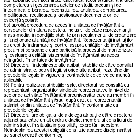
completarea şi gestionarea actelor de studii, precum şi de
întocmirea, eliberarea, reconstituirea, anularea, completarea,
modificarea, rectificarea şi gestionarea documentelor de
evidenţă şcolară;
bb) aprobă procedura de acces în unitatea de învăţământ a
persoanelor din afara acesteia, inclusiv de către reprezentanţii
mass-media, în condiţiile stabilite prin regulamentul de organizare
şi funcţionare al unităţii de învăţământ. Reprezentanţii instituţiilor
cu drept de îndrumare şi control asupra unităţilor de învăţământ,
precum şi persoanele care participă la procesul de monitorizare
şi evaluare a calităţii sistemului de învăţământ au acces
neîngrădit în unitatea de învăţământ.
(5) Directorul îndeplineşte alte atribuţii stabilite de către consiliul
de administraţie, potrivit legii, şi orice alte atribuţii rezultând din
prevederile legale în vigoare şi contractele colective de muncă
aplicabile.
(6) Pentru realizarea atribuţiilor sale, directorul se consultă cu
reprezentanţii organizaţiilor sindicale reprezentative la nivel de
sector de activitate învăţământ preuniversitar care au membri în
unitatea de învăţământ şi/sau, după caz, cu reprezentanţii
salariaţilor din unitatea de învăţământ, în conformitate cu
prevederile legale.
(7) Directorul are obligaţia de a delega atribuţiile către directorul
adjunct sau către un alt cadru didactic, membru al consiliului de
administraţie, în situaţia imposibilităţii exercitării acestora.
Neîndeplinirea acestei obligaţii constituie abatere disciplinară şi
se sancţionează conform legii.