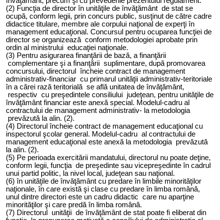
învăţământ, precum şi cu prevederile prezentului regulament.
(2) Funcţia de director în unităţile de învăţământ de stat se
ocupă, conform legii, prin concurs public, susţinut de către cadre
didactice titulare, membre ale corpului naţional de experţi în
management educaţional. Concursul pentru ocuparea funcţiei de
director se organizează conform metodologiei aprobate prin
ordin al ministrului educaţiei naţionale.
(3) Pentru asigurarea finanţării de bază, a finanţării
complementare şi a finanţării suplimentare, după promovarea
concursului, directorul încheie contract de management
administrativ-financiar cu primarul unităţii administrativ-teritoriale
în a cărei rază teritorială se află unitatea de învăţământ,
respectiv cu preşedintele consiliului judeţean, pentru unităţile de
învăţământ financiar este anexă special. Modelul-cadru al
contractului de management administrativ- la metodologia
prevăzută la alin. (2).
(4) Directorul încheie contract de management educaţional cu
inspectorul şcolar general. Modelul-cadru al contractului de
management educaţional este anexă la metodologia prevăzută
la alin. (2).
(5) Pe perioada exercitării mandatului, directorul nu poate deţine,
conform legii, funcţia de preşedinte sau vicepreşedinte în cadrul
unui partid politic, la nivel local, judeţean sau naţional.
(
6
) în unităţile de învăţământ cu predare în limbile minorităţilor
naţionale, în care există şi clase cu predare în limba română,
unul dintre directori este un cadru didactic care nu aparţine
minorităţilor şi care predă în limba română.
(
7)
Directorul unităţii de învăţământ de stat poate fi eliberat din