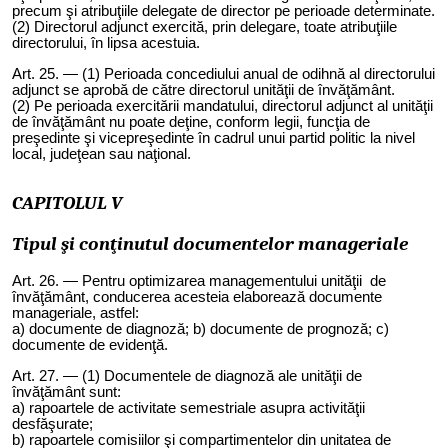
precum şi atribuţiile delegate de director pe perioade determinate.
(2) Directorul adjunct exercită, prin delegare, toate atribuţiile
directorului, în lipsa acestuia.
Art. 2
5
. — (1) Perioada concediului anual de odihnă al directorului
adjunct se aprobă de către directorul unităţii de învăţământ.
(2) Pe perioada exercitării mandatului, directorul adjunct al unităţii
de învăţământ nu poate deţine, conform legii, funcţia de
preşedinte şi vicepreşedinte în cadrul unui partid politic la nivel
local, judeţean sau naţional.
CAPITOLUL V
Tipul şi conţinutul documentelor manageriale
Art. 2
6
. — Pentru optimizarea managementului unităţii de
învăţământ, conducerea acesteia elaborează documente
manageriale, astfel:
a) documente de diagnoză; b) documente de prognoză; c)
documente de evidenţă.
Art. 2
7
. — (1) Documentele de diagnoză ale unităţii de
învăţământ sunt:
a) rapoartele de activitate semestriale asupra activităţii
desfăşurate;
b) rapoartele comisiilor şi compartimentelor din unitatea de