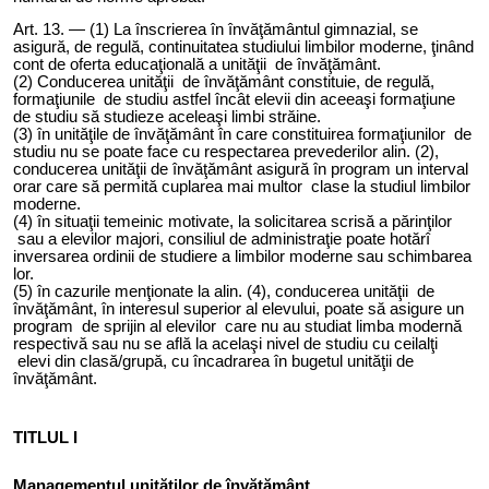
Art. 1
3
. — (1) La înscrierea în învăţământul gimnazial, se
asigură, de regulă, continuitatea studiului limbilor moderne, ţinând
cont de oferta educaţională a unităţii de învăţământ.
(2) Conducerea unităţii de învăţământ constituie, de regulă,
formaţiunile de studiu astfel încât elevii din aceeaşi formaţiune
de studiu să studieze aceleaşi limbi străine.
(3) în unităţile de învăţământ în care constituirea formaţiunilor de
studiu nu se poate face cu respectarea prevederilor alin. (2),
conducer
ea
unităţi
i
de învăţământ asigură în program un interval
orar care să permită cuplarea mai multor clase la studiul limbilor
m
oderne.
(4) în situaţii temeinic motivate, la solicitarea scrisă a părinţilor
sau a elevilor majori, consiliul de administraţie poate hotărî
inversarea ordinii de studiere a limbilor moderne sau schimbarea
lor.
(5) în cazurile menţionate la alin. (4), conducerea unităţii de
învăţământ, în interesul superior al elevului, poate să asigure un
program de sprijin al elevilor care nu au studiat limba modernă
respectivă sau nu se află la acelaşi nivel de studiu cu ceilalţi
elevi din clasă/grupă, cu încadrarea în bugetul unităţii de
învăţământ.
TITLUL I
Managementul unităţilor de învăţământ