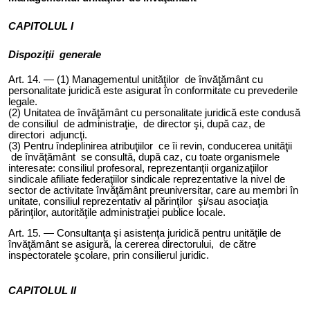
CAPITOLUL I
Dispoziţii generale
Art. 1
4
. — (1) Managementul unităţilor de învăţământ cu
personalitate juridică este asigurat în conformitate cu prevederile
legale.
(2) Unitatea de învăţământ cu personalitate juridică este condusă
de consiliul de administraţie, de director şi, după caz, de
directori adjuncţi.
(3) Pentru îndeplinirea atribuţiilor ce îi revin, conducerea unităţii
de învăţământ se consultă, după caz, cu toate organismele
interesate: consiliul profesoral, reprezentanţii organizaţiilor
sindicale afiliate federaţiilor sindicale reprezentative la nivel de
sector de activitate învăţământ preuniversitar, care au membri în
unitate, consiliul reprezentativ al părinţilor şi/sau asociaţia
părinţilor, autorităţile administraţiei publice locale
.
Art. 1
5
. — Consultanţa şi asistenţa juridică pentru unităţile de
învăţământ se asigură, la cererea directorului, de către
inspectoratele şcolare, prin consilierul juridic.
CAPITOLUL II