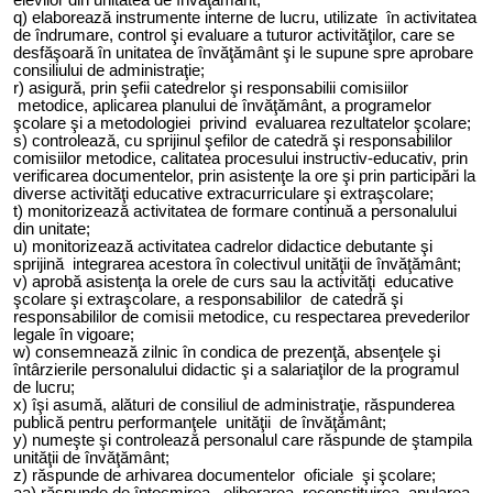
q) elaborează instrumente interne de lucru, utilizate în activitatea
de îndrumare, control şi evaluare a tuturor activităţilor, care se
desfăşoară în unitatea de învăţământ şi le supune spre aprobare
consiliului de administraţie;
r) asigură, prin şefii catedrelor şi responsabilii comisiilor
metodice, aplicarea planului de învăţământ, a programelor
şcolare şi a metodologiei privind evaluarea rezultatelor şcolare;
s) controlează, cu sprijinul şefilor de catedră şi responsabililor
comisiilor metodice, calitatea procesului instructiv-educativ, prin
verificarea documentelor, prin asistenţe la ore şi prin participări la
diverse activităţi educative extracurriculare şi extraşcolare;
t) monitorizează activitatea de formare continuă a personalului
din unitate;
u) monitorizează activitatea cadrelor didactice debutante şi
sprijină integrarea acestora în colectivul unităţii de învăţământ;
v) aprobă asistenţa la orele de curs sau la activităţi educative
şcolare şi extraşcolare, a responsabililor de catedră şi
responsabililor de comisii metodice, cu respectarea prevederilor
legale în vigoare;
w) consemnează zilnic în condica de prezenţă, absenţele şi
întârzierile personalului didactic şi a salariaţilor de la programul
de lucru;
x) îşi asumă, alături de consiliul de administraţie, răspunderea
publică pentru performanţele unităţii de învăţământ;
y) numeşte şi controlează personalul care răspunde de ştampila
unităţii de învăţământ;
z) răspunde de arhivarea documentelor oficiale şi şcolare;
aa) răspunde de întocmirea, eliberarea, reconstituirea, anularea,