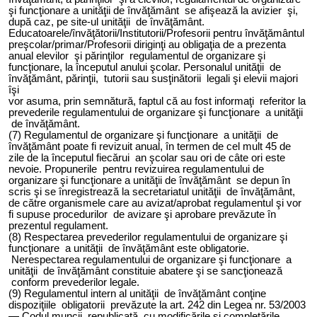
şi funcţionare a unităţii de învăţământ se afişează la avizier şi,
după caz, pe site-ul unităţii de învăţământ.
Educatoarele/învăţătorii/Institutorii/Profesorii pentru învăţământul
preşcolar/primar/Profesorii diriginţi au obligaţia de a prezenta
anual elevilor şi părinţilor regulamentul de organizare şi
funcţionare, la începutul anului şcolar. Personalul unităţii de
învăţământ, părinţii, tutorii sau susţinătorii legali şi elevii majori
îşi
vor asuma, prin semnătură, faptul că au fost informaţi referitor la
prevederile regulamentului de organizare şi funcţionare a unităţii
de învăţământ.
(7) Regulamentul de organizare şi funcţionare a unităţii de
învăţământ poate fi revizuit anual, în termen de cel mult 45 de
zile de la începutul fiecărui an şcolar sau ori de câte ori este
nevoie. Propunerile pentru revizuirea regulamentului de
organizare şi funcţionare a unităţii de învăţământ se depun în
scris şi se înregistrează la secretariatul unităţii de învăţământ,
de către organismele care au avizat/aprobat regulamentul şi vor
fi supuse procedurilor de avizare şi aprobare prevăzute în
prezentul regulament.
(8) Respectarea prevederilor regulamentului de organizare şi
funcţionare a unităţii de învăţământ este obligatorie.
Nerespectarea regulamentului de organizare şi funcţionare a
unităţii de învăţământ constituie abatere şi se sancţionează
conform prevederilor legale.
(9) Regulamentul intern al unităţii de învăţământ conţine
dispoziţiile obligatorii prevăzute la art. 242 din Legea nr. 53/2003
— Codul muncii, republicată, cu modificările şi completările