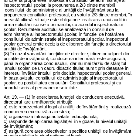
funcţie la propunerea motivată a consiliului de administraţie al
inspectoratului şcolar, la propunerea a 2/3 dintre membrii
consiliului de administraţie al unităţii de învăţământ sau la
propunerea consiliului profesoral, cu votul a 2/3 dintre membri, în
această ultimă situaţie este obligatorie realizarea unui audit în
urma solicitării scrise a primarului, cu acordul inspectoratului
şcolar. Rezultatele auditului se analizează în consiliul de
administraţie al inspectoratului şcolar
,
în funcţie de hotărârea
consiliului de administraţie al inspectoratului şcolar, inspectorul
şcolar general emite decizia de eliberare din funcţie a directorului
unităţii de învăţământ.
(
8
) în cazul vacantării funcţiilor de director şi director adjunct din
unităţile de învăţământ, conducerea interimară este asigurată,
până la organizarea concursului, dar nu mai târziu de sfârşitul
anului şcolar, de un cadru didactic titular, numit prin detaşare în
interesul învăţământului, prin decizia inspectorului şcolar general,
în baza avizului consiliului de administraţie al inspectoratului
şcolar, cu posibilitatea consultării Consiliului profesoral şi cu
acordul scris al persoanelor solicitate.
Art.
19
. — (1) în exercitarea funcţiei de conducere executivă,
directorul are următoarele atribuţii:
a) este reprezentantul legal al unităţii de învăţământ şi realizează
conducerea executivă a acesteia;
b) organizează întreaga activitate educaţională;
c) răspunde de aplicarea legislaţiei în vigoare, la nivelul unităţii
de învăţământ;
d) asigură corelarea obiectivelor specifice unităţii de învăţământ
cu cele stabilite la nivel naţional şi local;