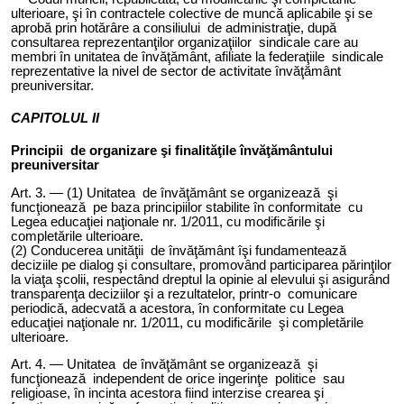
ulterioare, şi în contractele colective de muncă aplicabile şi se
aprobă prin hotărâre a consiliului de administraţie, după
consultarea reprezentanţilor organizaţiilor sindicale care au
membri în unitatea de învăţământ, afiliate la federaţiile sindicale
reprezentative la nivel de sector de activitate învăţământ
preuniversitar.
CAPITOLUL II
Principii de organizare şi finalităţile învăţământului
preuniversitar
Art. 3. — (1) Unit
atea
de învăţământ se organizează şi
funcţionează pe baza principiilor stabilite în conformitate cu
Legea educaţiei naţionale nr. 1/2011, cu modificările şi
completările ulterioare.
(2) Conduce
rea
unităţi
i
de învăţământ îşi fundamentează
deciziile pe dialog şi consultare, promovând participarea părinţilor
la viaţa şcolii, respectând dreptul la opinie al elevului şi asigurând
transparenţa deciziilor şi a rezultatelor, printr-o comunicare
periodică, adecvată a acestora, în conformitate cu Legea
educaţiei naţionale nr. 1/2011, cu modificările şi completările
ulterioare.
Art. 4. — Unit
atea
de învăţământ se organizează şi
funcţionează independent de orice ingerinţe politice sau
religioase, în incinta acestora fiind interzise crearea şi