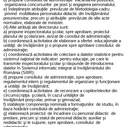
organizarea concursurilor pe post şi angajarea personalului;
e) îndeplineşte atribuţiile prevăzute de Metodologia-cadru
privind mobilitatea personalului didactic din învăţământul
preuniversitar, precum şi atribuţiile prevăzute de alte acte
normative, elaborate de minister.
(4) Alte atribuţii ale directorului sunt:
a) propune inspectoratului şcolar, spre aprobare, proiectul
planului de şcolarizare, avizat de consiliul de administraţie;
b) coordonează activitatea de elaborare a ofertei educaţionale a
unităţii de învăţământ şi o propune spre aprobare consiliului de
administraţie;
c) coordonează activitatea de colectare a datelor statistice pentru
sistemul naţional de indicatori pentru educaţie, pe care le
transmite inspectoratului şcolar şi răspunde de introducerea
datelor în Sistemul informatic integrat al învăţământului din
România (SIIIR);
d) propune consiliului de administraţie, spre aprobare,
regulamentul intern şi regulamentul de organizare şi funcţionare
a unităţii de învăţământ;
e) coordonează activitatea de recenzare a copiilor/elevilor din
circumscripţia şcolară, în cazul unităţilor de
învăţământ preşcolar, primar şi gimnazial;
f) stabileşte componenţa nominală a formaţiunilor de studiu, în
baza hotărârii consiliului de administraţie;
g) elaborează proiectul de încadrare cu personal didactic de
predare, precum şi statul de personal didactic auxiliar şi
nedidactic şi le supune, spre aprobare, consiliului de
administraţie;