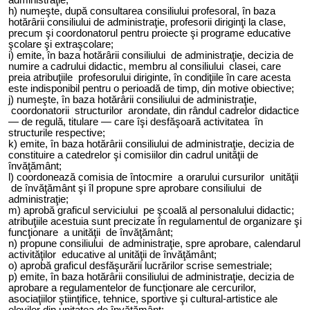
h) numeşte, după consultarea consiliului profesoral, în baza
hotărârii consiliului de administraţie, profesorii diriginţi la clase,
precum şi coordonatorul pentru proiecte şi programe educative
şcolare şi extraşcolare;
i) emite, în baza hotărârii consiliului de administraţie, decizia de
numire a cadrului didactic, membru al consiliului clasei, care
preia atribuţiile profesorului diriginte, în condiţiile în care acesta
este indisponibil pentru o perioadă de timp, din motive obiective;
j) numeşte, în baza hotărârii consiliului de administraţie,
coordonatorii structurilor arondate, din rândul cadrelor didactice
— de regulă, titulare — care îşi desfăşoară activitatea în
structurile respective;
k) emite, în baza hotărârii consiliului de administraţi
e
, decizia de
constituire a catedrelor şi comisiilor din cadrul unităţii de
învăţământ;
l) coordonează comisia de întocmire a orarului cursurilor unităţii
de învăţământ şi îl propune spre aprobare consiliului de
administraţie;
m) aprobă graficul serviciului pe şcoală al personalului didactic;
atribuţiile acestuia sunt precizate în regulamentul de organizare şi
funcţionare a unităţii de învăţământ;
n) propune consiliului de administraţie, spre aprobare, calendarul
activităţilor educative al unităţii de învăţământ;
o) aprobă graficul desfăşurării lucrărilor scrise semestriale;
p) emite, în baza hotărârii consiliului de administraţie, decizia de
aprobare a regulamentelor de funcţionare ale cercurilor,
asociaţiilor ştiinţifice, tehnice, sportive şi cultural-artistice ale
elevilor din unitatea de învăţământ;