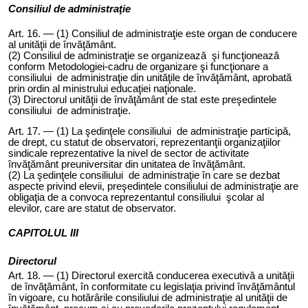
Consiliul de administraţie
Art. 1
6
. — (1) Consiliul de administraţie este organ de conducere
al unităţii de învăţământ.
(2) Consiliul de administraţie se organizează şi funcţionează
conform Metodologiei-cadru de organizare şi funcţionare a
consiliului de administraţie din unităţile de învăţământ, aprobată
prin ordin al ministrului educaţiei naţionale.
(3) Directorul unităţii de învăţământ de stat este preşedintele
consiliului de administraţie.
Art. 1
7
. — (1) La şedinţele consiliului de administraţie participă,
de drept, cu statut de observatori, reprezentanţii organizaţiilor
sindicale reprezentative la nivel de sector de activitate
învăţământ preuniversitar din unitatea de învăţământ.
(2) La şedinţele consiliului de administraţie în care se dezbat
aspecte privind elevii, preşedintele consiliului de administraţie are
obligaţia de a convoca reprezentantul consiliului şcolar al
elevilor, care are statut de observator.
CAPITOLUL III
Directorul
Art.
18
. — (1) Directorul exercită conducerea executivă a unităţii
de învăţământ, în conformitate cu legislaţia privind învăţământul
în vigoare, cu hotărârile consiliului de administraţie al unităţii de