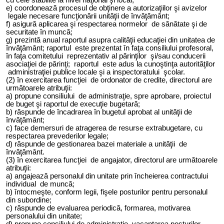
e) coordonează procesul de obţinere a autorizaţiilor şi avizelor
legale necesare funcţionării unităţii de învăţământ;
f) asigură aplicarea şi respectarea normelor de sănătate şi de
securitate în muncă;
g
) prezintă anual raportul asupra calităţii educaţiei din unitatea de
învăţământ; raportul este prezentat în faţa consiliului profesoral,
în faţa comitetului reprezentativ al părinţilor şi/sau conducerii
asociaţiei de părinţi; raportul este adus la cunoştinţa autorităţilor
administraţiei publice locale şi a inspectoratului şcolar.
(2) în exercitarea funcţiei de ordonator de credite, directorul are
următoarele atribuţii:
a) propune consiliului de administraţie, spre aprobare, proiectul
de buget şi raportul de execuţie bugetară;
b) răspunde de încadrarea în bugetul aprobat al unităţii de
învăţământ;
c) face demersuri de atragerea de resurse extrabugetare, cu
respectarea prevederilor legale;
d) răspunde de gestionarea bazei materiale a unităţii de
învăţământ.
(3) în exercitarea funcţiei de angajator, directorul are următoarele
atribuţii:
a) angajează personalul din unitate prin încheierea contractului
individual de muncă;
b) întocmeşte, conform legii, fişele posturilor pentru personalul
din subordine;
c) răspunde de evaluarea periodică, formarea, motivarea
personalului din unitate;
d) propune consiliului de administraţie vacantarea posturilor,