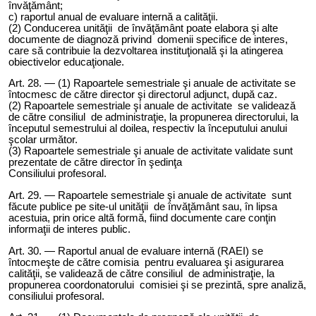
învăţământ;
c) raportul anual de evaluare internă a calităţii.
(2) Conducerea unităţii de învăţământ poate elabora şi alte
documente de diagnoză privind domenii specifice de interes,
care să contribuie la dezvoltarea instituţională şi la atingerea
obiectivelor educaţionale.
Art.
28
. — (1) Rapoartele semestriale şi anuale de activitat
e
se
întocmesc de către director şi directorul adjunct, după caz.
(2) Rapoartele semestriale şi anuale de activitate se validează
de către consiliul de administraţie, la propunerea directorului, la
începutul semestrului al doilea, respectiv la începutului anului
şcolar următor.
(3) Rapoartele semestriale şi anuale de activitat
e
validate sunt
prezentate de către director în şedinţa
Consiliului profesoral.
Art.
29
. — Rapoartele semestriale şi anuale de activitate sunt
făcute publice pe site-ul unităţii de învăţământ sau, în lipsa
acestuia, prin orice altă formă, fiind documente care conţin
informaţii de interes public.
Art.
30
. — Raportul anual de evaluare internă (RAEI) se
întocmeşte de către comisia pentru evaluarea şi asigurarea
calităţii, se validează de către consiliul de administraţie, la
propunerea coordonatorului comisiei şi se prezintă, spre analiză,
consiliului profesoral.