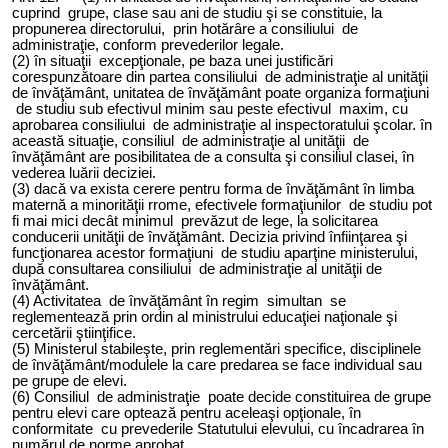
cuprind grupe, clase sau ani de studiu şi se constituie, la
propunerea directorului, prin hotărâre a consiliului de
administraţie, conform prevederilor legale.
(2) în situaţii excepţionale, pe baza unei justificări
corespunzătoare din partea consiliului de administraţie al unităţii
de învăţământ, unit
atea
de învăţământ poate organiza formaţiuni
de studiu sub efectivul minim sau peste efectivul maxim, cu
aprobarea consiliului de administraţie al inspectoratului şcolar. în
această situaţie, consiliul de administraţie al unităţii de
învăţământ are posibilitatea de a consulta şi consiliul clasei, în
vederea luării deciziei.
(3)
dacă va
exis
ta
cerere pentru forma de învăţământ în limba
maternă a minorităţii
rrome
, efectivele formaţiunilor de studiu pot
fi mai mici decât minimul prevăzut de lege, la solicitarea
conducerii unităţii de învăţământ. Decizia privind înfiinţarea şi
funcţionarea acestor formaţiuni de studiu aparţine ministerului,
după consultarea consiliului de administraţie al unităţii de
învăţământ.
(4) Activitatea de învăţământ în regim simultan se
reglementează prin ordin al ministrului educaţiei naţionale şi
cercetării ştiinţifice.
(5) Ministerul stabileşte, prin reglementări specifice, disciplinele
de învăţământ/modulele la care predarea se face individual sau
pe grupe de elevi.
(6) Consiliul de administraţie poate decide constituirea de grupe
pentru elevi care optează pentru aceleaşi opţionale, în
conformitate cu prevederile Statutului elevului, cu încadrarea în
numărul de norme aprobat.