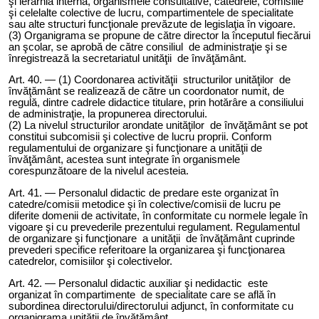
şi ierarhia internă, organismele consultative, catedrele, comisiile
şi celelalte colective de lucru, compartimentele de specialitate
sau alte structuri funcţionale prevăzute de legislaţia în vigoare.
(3) Organigrama se propune de către director la începutul fiecărui
an şcolar, se aprobă de către consiliul de administraţie şi se
înregistrează la secretariatul unităţii de învăţământ.
Art.
40
. — (1) Coordonarea activităţii structurilor unităţilor de
învăţământ se realizează de către un coordonator numit, de
regulă, dintre cadrele didactice titulare, prin hotărâre a consiliului
de administraţie, la propunerea directorului.
(2) La nivelul structurilor arondate unităţilor de învăţământ se pot
constitui subcomisii şi colective de lucru proprii. Conform
regulamentului de organizare şi funcţionare a unităţii de
învăţământ, acestea sunt integrate în organismele
corespunzătoare de la nivelul acesteia.
Art. 4
1
. — Personalul didactic de predare este organizat în
catedre/comisii metodice şi în colective/comisii de lucru pe
diferite domenii de activitate, în conformitate cu normele legale în
vigoare şi cu prevederile prezentului regulament. Regulamentul
de organizare şi funcţionare a unităţii de învăţământ cuprinde
prevederi specifice referitoare la organizarea şi funcţionarea
catedrelor, comisiilor şi colectivelor.
Art. 4
2
. — Personalul didactic auxiliar şi nedidactic este
organizat în compartimente de specialitate care se află în
subordinea directoruIui/directoruIui adjunct, în conformitate cu
organigrama unităţii de învăţământ.