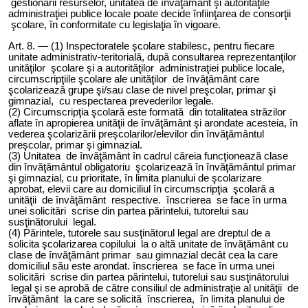
gestionării resurselor, unit
atea
de învăţământ şi autorităţile
administraţiei publice locale poate decide înfiinţarea de consorţii
şcolare, în conformitate cu legislaţia în vigoare.
Art. 8. — (1) Inspectoratele şcolare stabilesc, pentru fiecare
unitate administrativ-teritorială, după consultarea reprezentanţilor
unităţilor şcolare şi a autorităţilor administraţiei publice locale,
circumscripţiile şcolare ale unităţilor de învăţământ care
şcolarizează grupe şi/sau clase de nivel preşcolar, primar şi
gimnazial, cu respectarea prevederilor legale.
(2) Circumscripţia şcolară este formată din totalitatea străzilor
aflate în apropierea unităţii de învăţământ şi arondate acesteia, în
vederea şcolarizării preşcolarilor/elevilor din învăţământul
preşcolar, primar şi gimnazial.
(3) Unit
atea
de învăţământ în cadrul căr
eia
funcţionează clase
din învăţământul obligatoriu şcolarizează în învăţământul primar
şi gimnazial, cu prioritate, în limita planului de şcolarizare
aprobat, elevii care au domiciliul în circumscripţia şcolară a
unităţii de învăţământ respective. înscrierea se face în urma
unei solicitări scrise din partea părintelui, tutorelui sau
susţinătorului legal.
(4) Părintele, tutorele sau susţinătorul legal are dreptul de a
solicita şcolarizarea copilului la o altă unitate de învăţământ cu
clase de învăţământ primar sau gimnazial decât cea la care
domiciliul său este arondat. înscrierea se face în urma unei
solicitări scrise din partea părintelui, tutorelui sau susţinătorului
legal şi se aprobă de către consiliul de administraţie al unităţii de
învăţământ la care se solicită înscrierea, în limita planului de