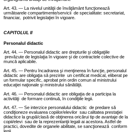
Art. 4
3
. — La nivelul
unităţii de învăţământ funcţionează
următoarele compartimente/servicii de specialitate: secretariat,
financiar, potrivit legislaţiei în vigoare.
CAPITOLUL II
Personalul didactic
Art. 4
4
. — Personalul didactic are drepturile şi obligaţiile
prevăzute de legislaţia în vigoare şi de contractele colective de
muncă aplicabile.
Art. 4
5
. — Pentru încadrarea şi menţinerea în funcţie, personalul
didactic are obligaţia să prezinte un certificat medical, eliberat pe
un formular specific, aprobat prin ordin comun al ministrului
educaţiei naţionale şi ministrului sănătăţii.
Art. 4
6
. — Personalul didactic are obligaţia de a participa la
activităţi de formare continuă, în condiţiile legii.
Art. 4
7
. — Se interzice personalului didactic de predare să
condiţioneze evaluarea copiilor/elevilor sau calitatea prestaţiei
didactice la grupă/clasă de obţinerea oricărui tip de avantaje de la
copii/elevi sau de la reprezentanţii legali ai acestora. Astfel de
practici, dovedite de organele abilitate, se sancţionează conform
legii.