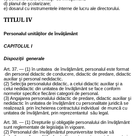
d) planul de şcolarizare;
e) dosarul cu instrumentele interne de lucru ale directorului.
TITLUL IV
Personalul unităţilor de învăţământ
CAPITOLUL I
Dispoziţii generale
Art. 3
7
. — (1) în unit
atea
de învăţământ, personalul este format
din personal didactic de conducere, didactic de predare, didactic
auxiliar şi personal nedidactic.
(2) Selecţia personalului didactic, a celui didactic auxiliar şi a
celui nedidactic din unit
atea
de învăţământ se face conform
normelor specifice fiecărei categorii de personal.
(3) Angajarea personalului didactic de predare, didactic auxiliar şi
nedidactic în unit
atea
de învăţământ cu personalitate juridică se
realizează prin încheierea contractului individual de muncă cu
unitatea de învăţământ, prin reprezentantul său legal.
Art.
38
. — (1) Drepturile şi obligaţiile personalului din învăţământ
sunt reglementate de legislaţia în vigoare.
(2) Personalul din învăţământul preuniversitar trebuie să