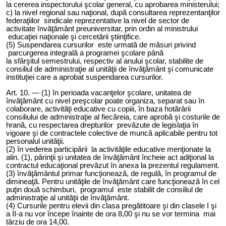
la cererea inspectorului şcolar general, cu aprobarea ministerului;
c) la nivel regional sau naţional, după consultarea reprezentanţilor
federaţiilor sindicale reprezentative la nivel de sector de
activitate învăţământ preuniversitar, prin ordin al ministrului
educaţiei naţionale şi cercetării ştiinţifice.
(5) Suspendarea cursurilor este urmată de măsuri privind
parcurgerea integrală a programei şcolare până
la
sfârşitul semestrului, respectiv al anului şcolar, stabilite de
consiliul de administraţie al unităţii de învăţământ şi comunicate
instituţiei care a aprobat suspendarea cursurilor.
Art. 10. — (1) în perioada vacanţelor şcolare, unit
atea
de
învăţământ cu nivel preşcolar poate organiza, separat sau în
colaborare, activităţi educative cu copiii, în baza hotărârii
consiliului de administraţie al fiecăreia, care aprobă şi costurile de
hrană, cu respectarea drepturilor prevăzute de legislaţia în
vigoare şi de contractele colective de muncă aplicabile pentru tot
personalul unităţii.
(2) în vederea participării la activităţile educative menţionate la
alin. (1), părinţii şi unitatea de învăţământ încheie act adiţional la
contractul educaţional prevăzut în anexa la prezentul regulament.
(3) învăţământul primar funcţionează, de regulă, în programul de
dimineaţă. Pentru unităţile de învăţământ care funcţionează în cel
puţin două schimburi, programul este stabilit de consiliul de
administraţie al unităţii de învăţământ.
(4) Cursurile pentru elevii din clasa pregătitoare şi din clasele I şi
a II-a nu vor începe înainte de ora 8,00 şi nu se vor termina mai
târziu de ora 14,00.