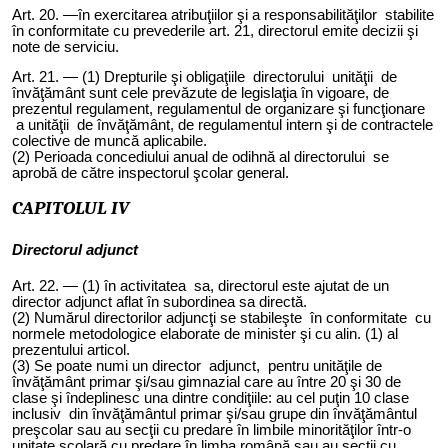
Art. 2
0
. —în exercitarea atribuţiilor şi a responsabilităţilor stabilite
în conformitate cu prevederile art. 21, directorul emite decizii şi
note de serviciu.
Art. 2
1
. — (1) Drepturile şi obligaţiile directorului unităţii de
învăţământ sunt cele prevăzute de legislaţia în vigoare, de
prezentul regulament, regulamentul de organizare şi funcţionare
a unităţii de învăţământ, de regulamentul intern şi de contractele
colective de muncă aplicabile.
(2) Perioada concediului anual de odihnă al directorului se
aprobă de către inspectorul şcolar general.
CAPITOLUL IV
Directorul adjunct
Art. 2
2
. — (1) în activitatea sa, directorul
este
ajutat de un
director adjunc
t
afla
t
în subordinea sa directă.
(2) Numărul directorilor adjuncţi se stabileşte în conformitate cu
normele metodologice elaborate de minister şi cu alin. (1) al
prezentului articol.
(3) Se poate numi un director adjunct, pentru
unităţile de
învăţământ primar şi/sau gimnazial care au între 20 şi 30 de
clase şi îndeplinesc una dintre condiţiile: au cel puţin 10 clase
inclusiv din învăţământul primar şi/sau grupe din învăţământul
preşcolar sau au secţii cu predare în limbile minorităţilor într-o
unitate şcolară cu predare în limba română sau au secţii cu