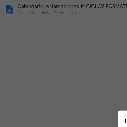
Calendario reclamaciones 1º CICLOS FORMAT
File
Edit
View
Tools
Help