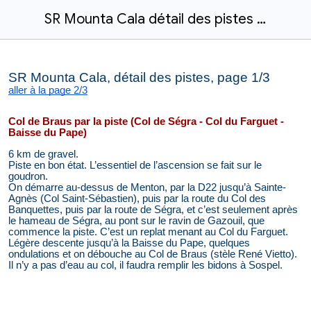
SR Mounta Cala détail des pistes 1/3
SR Mounta Cala, détail des pistes, page 1/3
aller à la page 2/3
Col de Braus par la piste (Col de Ségra - Col du Farguet -
Baisse du Pape)
6 km de gravel.
Piste en bon état. L’essentiel de l’ascension se fait sur le
goudron.
On démarre au-dessus de Menton, par la D22 jusqu’à Sainte-
Agnès (Col Saint-Sébastien), puis par la route du Col des
Banquettes, puis par la route de Ségra, et c’est seulement après
le hameau de Ségra, au pont sur le ravin de Gazouil, que
commence la piste. C’est un replat menant au Col du Farguet.
Légère descente jusqu’à la Baisse du Pape, quelques
ondulations et on débouche au Col de Braus (stèle René Vietto).
Il n’y a pas d’eau au col, il faudra remplir les bidons à Sospel.