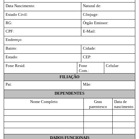
Data Nascimento:
Natural de:
Estado Civil:
Cônjuge:
RG:
Órgão Emissor:
CPF:
E-Mail:
Endereço:
Bairro:
Cidade:
Estado:
CEP:
Fone Resid.
Fone
Celular:
Com.:
FILIAÇÃO
Pai:
Mãe:
DEPENDENTES
Nome Completo
Grau
Data de
parentesco
nascimento
DADOS FUNCIONAIS