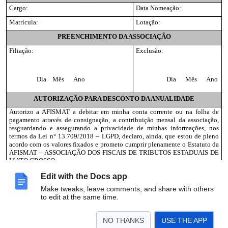
Cargo:
Data Nomeação:
Matricula:
Lotação:
PREENCHIMENTO DA ASSOCIAÇÃO
Filiação:
Exclusão:
Dia Mês Ano
Dia Mês Ano
AUTORIZAÇÃO PARA DESCONTO DA ANUALIDADE
Autorizo a AFISMAT a debitar em minha conta corrente ou na folha de
pagamento através de consignação, a contribuição mensal da associação,
resguardando e assegurando a privacidade de minhas informações, nos
termos da Lei n° 13.709/2018 – LGPD, declaro, ainda, que
estou de pleno
acordo com os valores fixados e prometo cumprir plenamente o Estatuto da
AFISMAT – ASSOCIAÇÃO DOS FISCAIS DE TRIBUTOS ESTADUAIS DE
MATO GROSSO.
Edit with the Docs app
_______________________________________________
Make tweaks, leave comments, and share with others
ASSINATURA
to edit at the same time.
NO THANKS
USE THE APP