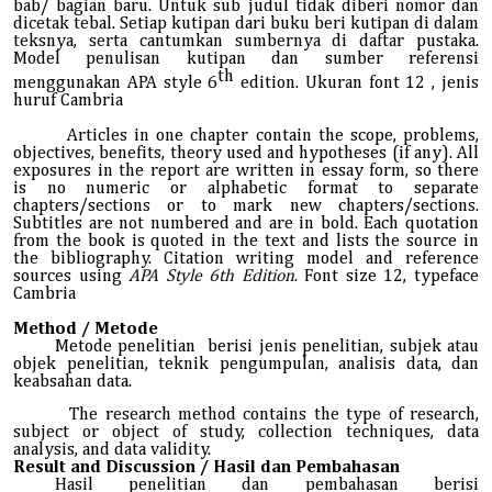
bab/ bagian baru.
Untuk
sub judul tidak diberi nomor dan
dicetak tebal
.
Setiap kutipan dari buku beri kutipan di dalam
teksnya, serta cantumkan sumbernya di daftar pustaka.
Model penulisan kutipan dan sumber referensi
th
menggunakan APA style 6
edition.
Ukuran font 12 , jenis
huruf Cambria
Articles in one chapter contain the scope, problems,
objectives, benefits, theory used and hypotheses (if any). All
exposures in the report are written in essay form, so there
is no numeric or alphabetic format to separate
chapters/sections or to mark new chapters/sections.
Subtitles are not numbered and are in bold. Each quotation
from the book is quoted in the text and lists the source in
the bibliography. Citation writing model and reference
sources using
APA Style 6th Edition
. Font size 12, typeface
Cambria
Method / Metode
Metode penelitian berisi jenis penelitian, subjek atau
objek penelitian, teknik pengumpulan, analisis data, dan
keabsahan data.
The research method contains the type of research,
subject or object of study, collection techniques, data
analysis, and data validity.
Result and Discussion / Hasil dan Pembahasan
Hasil penelitian dan pembahasan berisi