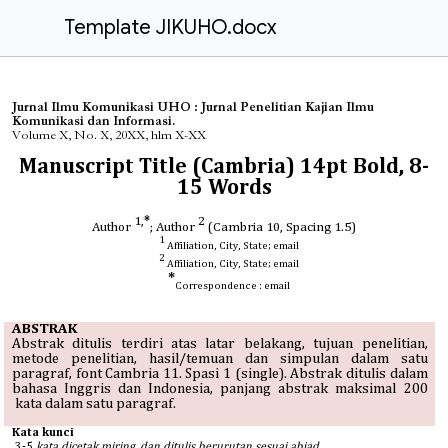
Template JIKUHO.docx
Jurnal Ilmu Komunikasi UHO : Jurnal Penelitian Kajian Ilmu
Komunikasi dan Informasi.
Volume X, No. X, 20XX, hlm X-XX
Manuscript Title (Cambria) 14pt Bold, 8-
15 Words
1,
*
2
Author
; Author
(Cambria 10, Spacing 1.5)
1
Affiliation, City, State; email
2
Affiliation, City, State; email
*
Correspondence : email
ABSTRAK
Abstrak ditulis
terdiri atas latar belakang, tujuan penelitian,
metode penelitian, hasil/temuan dan simpulan dalam satu
paragraf, font Cambria 11. Spasi 1 (single).
Abstrak ditulis dalam
bahasa Inggris dan Indonesia, panjang abstrak maksimal 200
kata dalam satu paragraf
.
Kata kunci
.
3-5
kata dicetak miring, dan ditulis berurutan sesuai abjad