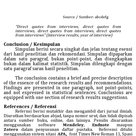
Source / Sumber: abcdefg
"Direct quotes from interviews, direct quotes from
interviews, direct quotes from interviews, direct quotes
from interviews" (Interview results, year of interview)
Conclusion / Kesimpulan
Simpulan berisi secara singkat dan jelas tentang esensi
dari hasil penelitian dan rekomendasi. Simpulan dipaparkan
dalam satu paragraf, bukan point-point, dan diungkapkan
bukan dalam kalimat statistik. Simpulan dilengkapi dengan
satu paragraf saran hasil penelitian.
The conclusion contains a brief and precise description
of the essence of the research results and recommendations.
Findings are presented in one paragraph, not point-points,
and not expressed in statistical sentences. Conclusions are
equipped with one section of research results suggestions.
References / Referensi
Refernsi berisi mutakhir dan mengambil dari jurnal ilmiah.
Diurutkan berdasarkan abjad, tanpa nomor urut, dan tidak dipisah
antara sumber buku, online, dan lainnya. Penulis disarankan
menggunakan software
Mendeley
,
Endnote
maupun
Zotero
dalam penyusunan daftar pustaka. Referensi ditulis
menggunakan sistem sitasi
APA,
font Times New Roman 11, Spasi