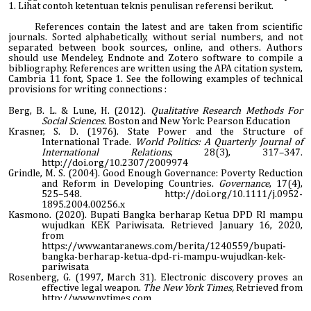
1.
Lihat contoh ketentuan teknis penulisan referensi berikut
.
References contain the latest and are taken from scientific
journals. Sorted alphabetically, without serial numbers, and not
separated between book sources, online, and others. Authors
should use Mendeley, Endnote and Zotero software to compile a
bibliography. References are written using the APA citation system,
Cambria 11 font, Space 1. See the following examples of technical
provisions for writing connections :
Berg, B. L. & Lune, H. (2012).
Qualitative Research Methods For
Social Sciences
. Boston and New York: Pearson Education
Krasner, S. D. (1976). State Power and the Structure of
International Trade.
World Politics: A Quarterly Journal of
International Relations
, 28(3), 317–347.
http://doi.org/10.2307/2009974
Grindle, M. S. (2004). Good Enough Governance: Poverty Reduction
and Reform in Developing Countries.
Governance
, 17(4),
525–548. http://doi.org/10.1111/j.0952-
1895.2004.00256.x
Kasmono. (2020). Bupati Bangka berharap Ketua DPD RI mampu
wujudkan KEK Pariwisata. Retrieved January 16, 2020,
from
https://www.antaranews.com/berita/1240559/bupati-
bangka-berharap-ketua-dpd-ri-mampu-wujudkan-kek-
pariwisata
Rosenberg, G. (1997, March 31). Electronic discovery proves an
effective legal weapon.
The New York Times,
Retrieved from
http://www.nytimes.com