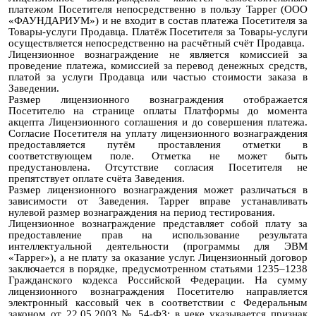
платежом Посетителя непосредственно в пользу Tapper (ООО
«ФАУНДАРИУМ») и не входит в состав платежа Посетителя за
Товары-услуги Продавца. Платёж Посетителя за Товары-услуги
осуществляется непосредственно на расчётный счёт Продавца.
Лицензионное вознаграждение не является комиссией за
проведение платежа, комиссией за перевод денежных средств,
платой за услуги Продавца или частью стоимости заказа в
Заведении.
Размер лицензионного вознаграждения отображается
Посетителю на странице оплаты Платформы до момента
акцепта Лицензионного соглашения и до совершения платежа.
Согласие Посетителя на уплату лицензионного вознаграждения
предоставляется путём проставления отметки в
соответствующем поле. Отметка не может быть
предустановлена. Отсутствие согласия Посетителя не
препятствует оплате счёта Заведения.
Размер лицензионного вознаграждения может различаться в
зависимости от Заведения. Tapper вправе устанавливать
нулевой размер вознаграждения на период тестирования.
Лицензионное вознаграждение представляет собой плату за
предоставление прав на использование результата
интеллектуальной деятельности (программы для ЭВМ
«Tapper»), а не плату за оказание услуг. Лицензионный договор
заключается в порядке, предусмотренном статьями 1235–1238
Гражданского кодекса Российской Федерации. На сумму
лицензионного вознаграждения Посетителю направляется
электронный кассовый чек в соответствии с Федеральным
законом от 22.05.2003 № 54-ФЗ; в чеке указывается признак