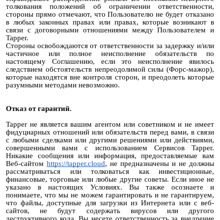
толкования положений об ограничении ответственности,
стороны прямо отмечают, что Пользователю не будет отказано
в любых законных правах или правах, которые возникают в
связи с договорными отношениями между Пользователем и
Tapper.
Стороны освобождаются от ответственности за задержку и/или
частичное или полное неисполнение обязательств по
настоящему Соглашению, если это неисполнение явилось
следствием обстоятельств непреодолимой силы (Форс-мажор),
которые находятся вне контроля сторон, и преодолеть которые
разумными методами невозможно.
Отказ от гарантий.
Tapper не является вашим агентом или советником и не имеет
фидуциарных отношений или обязательств перед вами, в связи
с любыми сделками или другими решениями или действиями,
совершенными вами с использованием Сервисов Tapper.
Никакие сообщения или информация, предоставляемые вам
Веб-сайтом
https://tapper.cloud
, не предназначены и не должны
рассматриваться или толковаться как инвестиционные,
финансовые, торговые или любые другие советы. Если иное не
указано в настоящих Условиях. Вы также осознаете и
понимаете, что мы не можем гарантировать и не гарантируем,
что файлы, доступные для загрузки из Интернета или с веб-
сайтов, не будут содержать вирусов или другого
деструктивного кода. Вы несете ответственность за внедрение