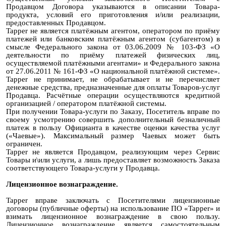
Продавцом Договора указываются в описании Товара-
продукта, условий его приготовления и/или реализации,
предоставленных Продавцом.
Tapper не является платёжным агентом, оператором по приёму
платежей или банковским платёжным агентом (субагентом) в
смысле Федерального закона от 03.06.2009 № 103-ФЗ «О
деятельности по приёму платежей физических лиц,
осуществляемой платёжными агентами» и Федерального закона
от 27.06.2011 № 161-ФЗ «О национальной платёжной системе».
Tapper не принимает, не обрабатывает и не перечисляет
денежные средства, предназначенные для оплаты Товаров-услуг
Продавца. Расчётные операции осуществляются кредитной
организацией / оператором платёжной системы.
При получении Товара-услуги по Заказу, Посетитель вправе по
своему усмотрению совершить дополнительный безналичный
платеж в пользу Официанта в качестве оценки качества услуг
(«Чаевые»). Максимальный размер Чаевых может быть
ограничен.
Tapper не является Продавцом, реализующим через Сервис
Товары и\или услуги, а лишь предоставляет возможность Заказа
соответствующего Товара-услуги у Продавца.
Лицензионное вознаграждение.
Tapper вправе заключать с Посетителями лицензионные
договоры (публичные оферты) на использование ПО «Tapper» и
взимать лицензионное вознаграждение в свою пользу.
Лицензионное вознаграждение является самостоятельным