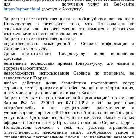
для получения услуг на Веб-сайте
https://tapper.cloud
(доступ к Аккаунту).
Tapper не несет ответственности за любые убытки, возникшие у
Пользователя в результате того, что Пользователь не
ознакомился или несвоевременно ознакомился с условиями
изложенными в настоящем соглашении.
Tapper не несет ответственности за:
недостоверность размещенной в Сервисе информации о
составе Товаров-услуг;
сроки приготовления Товаров-услуг и/или исполнения
Доставки;
негативные последствия приема Товаров-услуг для жизни и
здоровья Посетителя;
невозможность использования Сервиса по причинам, не
зависящим от Tapper;
любые действия и/или бездействия поставщиков услуг,
сервисов, сетей, программного обеспечения или оборудования,
в том числе и при проведении оплаты Заказа;
Tapper не является уполномоченной организацией по смыслу
Закона РФ № 2300-1 от 07.02.1992 г. «О защите прав
потребителей», и не осуществляет рассмотрение и
удовлетворение претензий Посетителей в отношении Товаров-
услуг и/или Доставки ненадлежащего качества, Заказ которых
оформлен Посетителем у Продавца с помощью Сервиса Tapper.
Пользователь согласен с тем, что условия ограничения
ответственности, изложенные выше, отображают умное и
справедливое распределение рисков. Во избежании неверного