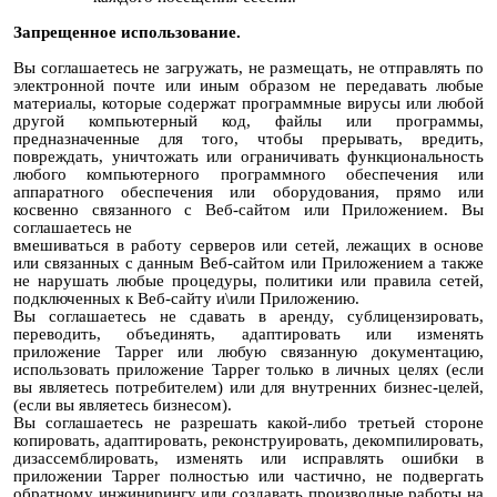
Запрещенное использование.
Вы соглашаетесь не загружать, не размещать, не отправлять по
электронной почте или иным образом не передавать любые
материалы, которые содержат программные вирусы или любой
другой компьютерный код, файлы или программы,
предназначенные для того, чтобы прерывать, вредить,
повреждать, уничтожать или ограничивать функциональность
любого компьютерного программного обеспечения или
аппаратного обеспечения или оборудования, прямо или
косвенно связанного с Веб-сайтом или Приложением. Вы
соглашаетесь не
вмешиваться в работу серверов или сетей, лежащих в основе
или связанных с данным Веб-сайтом или Приложением а также
не нарушать любые процедуры, политики или правила сетей,
подключенных к Веб-сайту и\или Приложению.
Вы соглашаетесь не сдавать в аренду, сублицензировать,
переводить, объединять, адаптировать или изменять
приложение Tapper или любую связанную документацию,
использовать приложение Tapper только в личных целях (если
вы являетесь потребителем) или для внутренних бизнес-целей,
(если вы являетесь бизнесом).
Вы соглашаетесь не разрешать какой-либо третьей стороне
копировать, адаптировать, реконструировать, декомпилировать,
дизассемблировать, изменять или исправлять ошибки в
приложении Tapper полностью или частично, не подвергать
обратному инжинирингу или создавать производные работы на