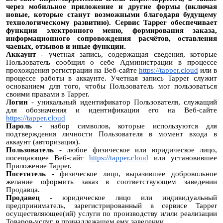
через мобильное приложение и другие формы (включая
новые, которые станут возможными благодаря будущему
технологическому развитию). Сервис Tapper обеспечивает
функции электронного меню, формирования заказа,
информационного сопровождения расчётов, оставления
чаевых, отзывов и иные функции.
Аккаунт
- учетная запись, содержащая сведения, которые
Пользователь сообщил о себе Администрации в процессе
прохождения регистрации на Веб-сайте
https://tapper.cloud
или в
процессе работы в аккаунте. Учетная запись Tapper служит
основанием для того, чтобы Пользователь мог пользоваться
своими правами в Tapper.
Логин
- уникальный идентификатор Пользователя, служащий
для обозначения и идентификации его на Веб-сайте
https://tapper.cloud
Пароль
- набор символов, которые используются для
подтверждения личности Пользователя в момент входа в
аккаунт (авторизация).
Пользователь
- любое физическое или юридическое лицо,
посещающее Веб-сайт
https://tapper.cloud
или установившее
Приложение Tapper.
Посетитель
- физическое лицо, выразившее добровольное
желание оформить заказ в соответствующем заведении
Продавца.
Продавец
- юридическое лицо или индивидуальный
предприниматель, зарегистрированный в сервисе Tapper
осуществляющее(ий) услуги по производству и/или реализации
Товаров-услуг, в принадлежащем ему заведении.