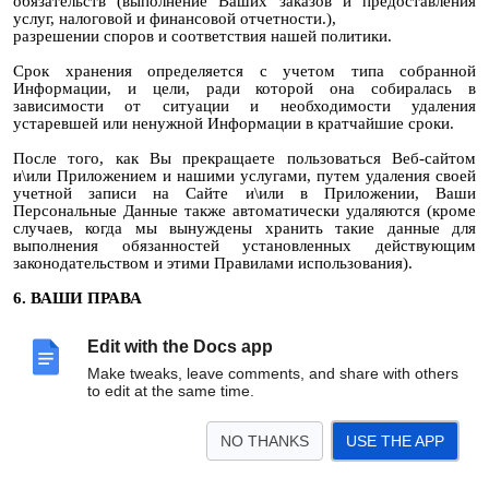
обязательств (выполнение Ваших заказов и предоставления
услуг, налоговой и финансовой отчетности.),
разрешении споров и соответствия нашей политики.
Срок хранения определяется с учетом типа собранной
Информации, и цели, ради которой она собиралась в
зависимости от ситуации и необходимости удаления
устаревшей или ненужной Информации в кратчайшие сроки.
После того, как Вы прекращаете пользоваться Веб-сайтом
и\или Приложением и нашими услугами, путем удаления своей
учетной записи на Сайте и\или в Приложении, Ваши
Персональные Данные также автоматически удаляются (кроме
случаев, когда мы вынуждены хранить такие данные для
выполнения обязанностей установленных действующим
законодательством и этими Правилами использования).
6. ВАШИ ПРАВА
Относительно Ваших персональных данных, Вы имеете право:
Edit with the Docs app
-
в любое время обратиться к владельцу персональных
Make tweaks, leave comments, and share with others
данных с любыми вопросами и жалобами по
to edit at the same time.
обработке персональных данных, а также спросить
обрабатываются ли Ваши персональные данные и о
содержании таких персональных данных;
NO THANKS
USE THE APP
-
на бесплатный доступ к своим персональным