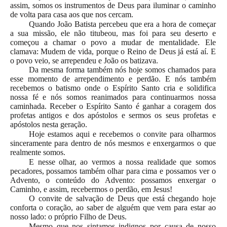
assim, somos os instrumentos de Deus para iluminar o caminho
de volta para casa aos que nos cercam.
Quando João Batista percebeu que era a hora de começar
a sua missão, ele não titubeou, mas foi para seu deserto e
começou a chamar o povo a mudar de mentalidade. Ele
clamava: Mudem de vida, porque o Reino de Deus já está aí. E
o povo veio, se arrependeu e João os batizava.
Da mesma forma também nós hoje somos chamados para
esse momento de arrependimento e perdão. E nós também
recebemos o batismo onde o Espírito Santo cria e solidifica
nossa fé e nós somos reanimados para continuarmos nossa
caminhada. Receber o Espírito Santo é ganhar a coragem dos
profetas antigos e dos apóstolos e sermos os seus profetas e
apóstolos nesta geração.
Hoje estamos aqui e recebemos o convite para olharmos
sinceramente para dentro de nós mesmos e enxergarmos o que
realmente somos.
E nesse olhar, ao vermos a nossa realidade que somos
pecadores, possamos também olhar para cima e possamos ver o
Advento, o conteúdo do Advento: possamos enxergar o
Caminho, e assim, recebermos o perdão, em Jesus!
O convite de salvação de Deus que está chegando hoje
conforta o coração, ao saber de alguém que vem para estar ao
nosso lado: o próprio Filho de Deus.
Mesmo que nos sintamos indignos por causa de nosso