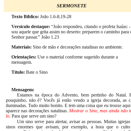
SERMONETE
Texto Bíblico:
João 1.6-8,19-28
Versículo destaque:
“João respondeu, citando o profeta Isaías: 
sou aquele que grita assim no deserto: preparem o caminho para 
Senhor passar.” João 1.23
Materiais:
Sino de mão e decorações natalinas no ambiente.
Orientações:
Use o material conforme sugerido durante a
mensagem.
Título:
Bate o Sino
Mensagem:
Estamos na época do Advento, bem pertinho do Natal. F
pouquinho, não é? Vocês já estão vendo a igreja decorada, as c
iluminadas. Tudo muito bonito. E tem uma coisa que eu trouxe aqui
aparece nas decorações natalinas.
Mostrar o Sino, mas ainda não t
lo.
Para que serve um sino?
Um sino serve para alertar, avisar as pessoas. Muitas igrejas
sinos enormes que avisam, por exemplo, a hora que o culto