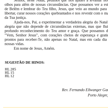
Senhor, neste Natal, pedimos que nos ajudes a levantar no
olhos para além de nossas circunstâncias. Que possamos ver a est
de Belém e lembrar do Teu filho, Jesus, que veio ao mundo para
libertar, curar nossos corações quebrantados e nos revestir com o m
da Tua justiça.
Ajuda-nos, Pai, a experimentar a verdadeira alegria do Natal
alegria que não depende de circunstâncias externas, mas que flu
profundo reconhecimento do Teu amor e graça. Que possamos d
"Vem, Senhor Jesus", com corações cheios de esperança e grati
prontos para receber-Te, não apenas no Natal, mas em cada dia
nossas vidas.
Em nome de Jesus, Amém.
SUGESTÃO DE HINOS:
HL 285
HL 15
HL 12
Rev. Fernando Ellwanger Ga
Porto Alegre