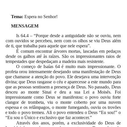
Tema:
Espera no Senhor!
MENSAGEM
Is 64.4 – “Porque desde a antiguidade não se ouviu, nem
com ouvidos se percebeu, nem com os olhos se viu Deus além
de ti, que trabalha para aquele que nele espera”.
É comum encontrar árvores mortas, lascadas em pedaços
desde os galhos até às raízes. São os impressionantes raios de
tempestades que despedaçam a madeira mais resistente.
O começo de Isaías 64 é muito mais impressionante. O
profeta orou intensamente desejando uma manifestação de Deus
que chamasse a atenção do povo. Ele desejava uma intervenção
divina; que Deus rasgasse o céu e aparecesse a este mundo para
que as pessoas sentissem a presença de Deus. No passado, Deus
desceu ao monte Sinai e deu a sua Lei a Moisés. Foi
impressionante como Deus se manifestou: o povo ouviu forte
clangor de trombeta, viu o monte coberto por uma nuvem
espessa e os relâmpagos, o monte fumegando, ouviu os trovões
e todo o povo tremeu. Ali o povo entendeu o Deus “Eu sou!” o
“Eu sou o Único e exclusivo que faz acontecer.”
Através dos anos, porém, a exclusividade do Deus de