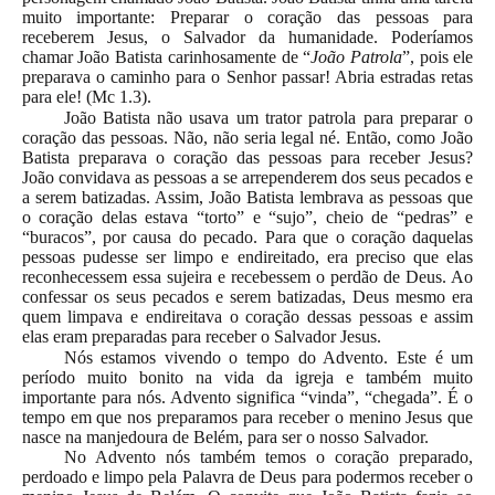
muito importante: Preparar o coração das pessoas para
receberem Jesus, o Salvador da humanidade. Poderíamos
chamar João Batista carinhosamente de “
João Patrola
”, pois ele
preparava o caminho para o Senhor passar! Abria estradas retas
para ele! (Mc 1.3).
João Batista não usava um trator patrola para preparar o
coração das pessoas. Não, não seria legal né. Então, como João
Batista preparava o coração das pessoas para receber Jesus?
João convidava as pessoas a se arrependerem dos seus pecados e
a serem batizadas. Assim, João Batista lembrava as pessoas que
o coração delas estava “torto” e “sujo”, cheio de “pedras” e
“buracos”, por causa do pecado. Para que o coração daquelas
pessoas pudesse ser limpo e endireitado, era preciso que elas
reconhecessem essa sujeira e recebessem o perdão de Deus. Ao
confessar os seus pecados e serem batizadas, Deus mesmo era
quem limpava e endireitava o coração dessas pessoas e assim
elas eram preparadas para receber o Salvador Jesus.
Nós estamos vivendo o tempo do Advento. Este é um
período muito bonito na vida da igreja e também muito
importante para nós. Advento significa “vinda”, “chegada”. É o
tempo em que nos preparamos para receber o menino Jesus que
nasce na manjedoura de Belém, para ser o nosso Salvador.
No Advento nós também temos o coração preparado,
perdoado e limpo pela Palavra de Deus para podermos receber o