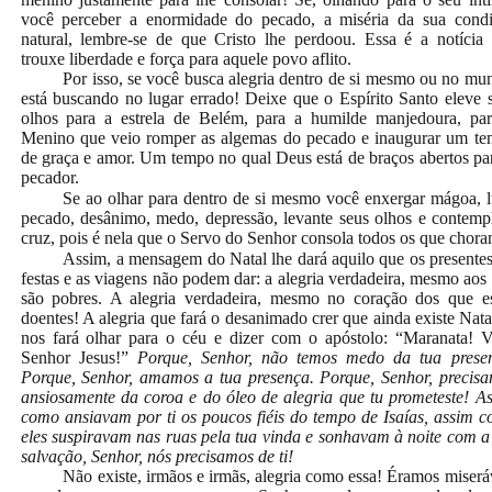
você perceber a enormidade do pecado, a miséria da sua cond
natural, lembre-se de que Cristo lhe perdoou. Essa é a notícia
trouxe liberdade e força para aquele povo aflito.
Por isso, se você busca alegria dentro de si mesmo ou no mu
está buscando no lugar errado! Deixe que o Espírito Santo eleve 
olhos para a estrela de Belém, para a humilde manjedoura, pa
Menino que veio romper as algemas do pecado e inaugurar um t
de graça e amor. Um tempo no qual Deus está de braços abertos pa
pecador.
Se ao olhar para dentro de si mesmo você enxergar mágoa, l
pecado, desânimo, medo, depressão, levante seus olhos e contemp
cruz, pois é nela que o Servo do Senhor consola todos os que chora
Assim, a mensagem do Natal lhe dará aquilo que os presentes
festas e as viagens não podem dar: a alegria verdadeira, mesmo aos
são pobres. A alegria verdadeira, mesmo no coração dos que e
doentes! A alegria que fará o desanimado crer que ainda existe Nata
nos fará olhar para o céu e dizer com o apóstolo: “Maranata! 
Senhor Jesus!”
Porque, Senhor, não temos medo da tua prese
Porque, Senhor, amamos a tua presença. Porque, Senhor, precis
ansiosamente da coroa e do óleo de alegria que tu prometeste! A
como ansiavam por ti os poucos fiéis do tempo de Isaías, assim 
eles suspiravam nas ruas pela tua vinda e sonhavam à noite com a
salvação, Senhor, nós precisamos de ti!
Não existe, irmãos e irmãs, alegria como essa! Éramos miserá