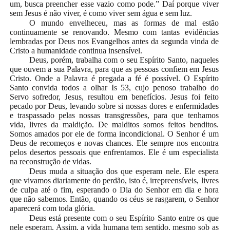
um, busca preencher esse vazio como pode.” Daí porque viver
sem Jesus é não viver, é como viver sem água e sem luz.
O mundo envelheceu, mas as formas de mal estão
continuamente se renovando. Mesmo com tantas evidências
lembradas por Deus nos Evangelhos antes da segunda vinda de
Cristo a humanidade continua insensível.
Deus, porém, trabalha com o seu Espírito Santo, naqueles
que ouvem a sua Palavra, para que as pessoas confiem em Jesus
Cristo. Onde a Palavra é pregada a fé é possível. O Espírito
Santo convida todos a olhar Is 53, cujo penoso trabalho do
Servo sofredor, Jesus, resultou em benefícios. Jesus foi feito
pecado por Deus, levando sobre si nossas dores e enfermidades
e traspassado pelas nossas transgressões, para que tenhamos
vida, livres da maldição. De malditos somos feitos benditos.
Somos amados por ele de forma incondicional. O Senhor é um
Deus de recomeços e novas chances. Ele sempre nos encontra
pelos desertos pessoais que enfrentamos. Ele é um especialista
na reconstrução de vidas.
Deus muda a situação dos que esperam nele. Ele espera
que vivamos diariamente do perdão, isto é, irrepreensíveis, livres
de culpa até o fim, esperando o Dia do Senhor em dia e hora
que não sabemos. Então, quando os céus se rasgarem, o Senhor
aparecerá com toda glória.
Deus está presente com o seu Espírito Santo entre os que
nele esperam. Assim, a vida humana tem sentido, mesmo sob as