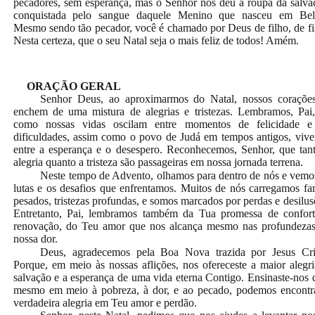
pecadores, sem esperança, mas o Senhor nos deu a roupa da salva
conquistada pelo sangue daquele Menino que nasceu em Bel
Mesmo sendo tão pecador, você é chamado por Deus de filho, de fi
Nesta certeza, que o seu Natal seja o mais feliz de todos! Amém.
ORAÇÃO GERAL
Senhor Deus, ao aproximarmos do Natal, nossos coraçõe
enchem de uma mistura de alegrias e tristezas. Lembramos, Pai
como nossas vidas oscilam entre momentos de felicidade e
dificuldades, assim como o povo de Judá em tempos antigos, viv
entre a esperança e o desespero. Reconhecemos, Senhor, que tan
alegria quanto a tristeza são passageiras em nossa jornada terrena.
Neste tempo de Advento, olhamos para dentro de nós e vemo
lutas e os desafios que enfrentamos. Muitos de nós carregamos fa
pesados, tristezas profundas, e somos marcados por perdas e desilus
Entretanto, Pai, lembramos também da Tua promessa de confor
renovação, do Teu amor que nos alcança mesmo nas profundeza
nossa dor.
Deus, agradecemos pela Boa Nova trazida por Jesus Cri
Porque, em meio às nossas aflições, nos ofereceste a maior alegri
salvação e a esperança de uma vida eterna Contigo. Ensinaste-nos 
mesmo em meio à pobreza, à dor, e ao pecado, podemos encontr
verdadeira alegria em Teu amor e perdão.