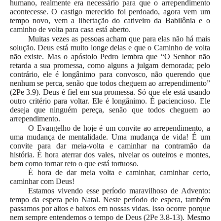
humano, realmente era necessário para que o arrependimento
acontecesse. O castigo merecido foi perdoado, agora vem um
tempo novo, vem a libertação do cativeiro da Babilônia e o
caminho de volta para casa está aberto.
Muitas vezes as pessoas acham que para elas não há mais
solução. Deus está muito longe delas e que o Caminho de volta
não existe. Mas o apóstolo Pedro lembra que “O Senhor não
retarda a sua promessa, como alguns a julgam demorada; pelo
contrário, ele é longânimo para convosco, não querendo que
nenhum se perca, senão que todos cheguem ao arrependimento”
(2Pe 3.9). Deus é fiel em sua promessa. Só que ele está usando
outro critério para voltar. Ele é longânimo. É paciencioso. Ele
deseja que ninguém pereça, senão que todos cheguem ao
arrependimento.
O Evangelho de hoje é um convite ao arrependimento, a
uma mudança de mentalidade. Uma mudança de vida! É um
convite para dar meia-volta e caminhar na contramão da
história. É hora aterrar dos vales, nivelar os outeiros e montes,
bem como tornar reto o que está tortuoso.
É hora de dar meia volta e caminhar, caminhar certo,
caminhar com Deus!
Estamos vivendo esse período maravilhoso de Advento:
tempo da espera pelo Natal. Neste período de espera, também
passamos por altos e baixos em nossas vidas. Isso ocorre porque
nem sempre entendemos o tempo de Deus (2Pe 3.8-13). Mesmo