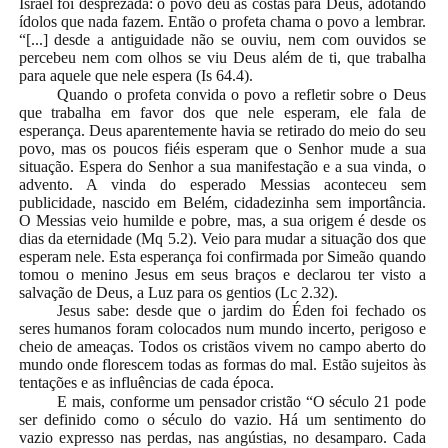
Israel foi desprezada: o povo deu as costas para Deus, adotando
ídolos que nada fazem. Então o profeta chama o povo a lembrar.
“[...] desde a antiguidade não se ouviu, nem com ouvidos se
percebeu nem com olhos se viu Deus além de ti, que trabalha
para aquele que nele espera (Is 64.4).
Quando o profeta convida o povo a refletir sobre o Deus
que trabalha em favor dos que nele esperam, ele fala de
esperança. Deus aparentemente havia se retirado do meio do seu
povo, mas os poucos fiéis esperam que o Senhor mude a sua
situação. Espera do Senhor a sua manifestação e a sua vinda, o
advento. A vinda do esperado Messias aconteceu sem
publicidade, nascido em Belém, cidadezinha sem importância.
O Messias veio humilde e pobre, mas, a sua origem é desde os
dias da eternidade (Mq 5.2). Veio para mudar a situação dos que
esperam nele. Esta esperança foi confirmada por Simeão quando
tomou o menino Jesus em seus braços e declarou ter visto a
salvação de Deus, a Luz para os gentios (Lc 2.32).
Jesus sabe: desde que o jardim do Éden foi fechado os
seres humanos foram colocados num mundo incerto, perigoso e
cheio de ameaças. Todos os cristãos vivem no campo aberto do
mundo onde florescem todas as formas do mal. Estão sujeitos às
tentações e as influências de cada época.
E mais, conforme um pensador cristão “O século 21 pode
ser definido como o século do vazio. Há um sentimento do
vazio expresso nas perdas, nas angústias, no desamparo. Cada