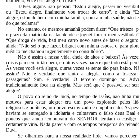
momento, você está alegre ou triste?
Talvez alguns irão pensar: “Estou alegre, passei no vestibul
ou “Estou alegre, finalmente vou trocar de carro”, e ainda “E
alegre, estou de bem com minha família, com a minha saúde, não t
do que reclamar”.
No entanto, os mesmos amanhã podem dizer: “Que tristeza, p
o prazo da matrícula na faculdade e joguei fora o meu vestibular
“Que droga de vida, bati meu carro novo antes de fazer o seguro
ainda: “Não sei o que fazer, briguei com minha esposa e, para piora
médico me chamou urgentemente no consultório”.
Não é assim a nossa vida, cheia de altos e baixos? Às veze
coisas parecem ir tão bem, e outras vezes parece que tudo está perd
Às vezes você está alegre, outras vezes se sente tão para baixo. N
assim? Não é verdade que tanto a alegria como a tristeza 
passageiras? Sim, é verdade! O terceiro domingo no Adve
tradicionalmente foca na alegria. Mas será que é possível ser se
alegre?
O
povo do reino de Judá, no tempo de Isaías, não tinha mu
motivos para estar alegre: era um povo explorado pelos líd
religiosos e políticos; um povo escravizado e empobrecido. As pes
haviam se entregado à idolatria e cultuavam o falso deus Baal 
poucos que ainda lembravam do SENHOR temiam o castigo 
certamente viria. Nada parecia com os tempos prósperos do reinad
Davi.
Se olharmos para a nossa realidade hoje, vamos perceber