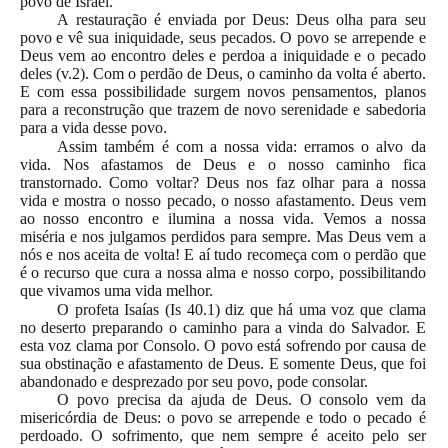
povo de Israel.
A restauração é enviada por Deus: Deus olha para seu
povo e vê sua iniquidade, seus pecados. O povo se arrepende e
Deus vem ao encontro deles e perdoa a iniquidade e o pecado
deles (v.2). Com o perdão de Deus, o caminho da volta é aberto.
E com essa possibilidade surgem novos pensamentos, planos
para a reconstrução que trazem de novo serenidade e sabedoria
para a vida desse povo.
Assim também é com a nossa vida: erramos o alvo da
vida. Nos afastamos de Deus e o nosso caminho fica
transtornado. Como voltar? Deus nos faz olhar para a nossa
vida e mostra o nosso pecado, o nosso afastamento. Deus vem
ao nosso encontro e ilumina a nossa vida. Vemos a nossa
miséria e nos julgamos perdidos para sempre. Mas Deus vem a
nós e nos aceita de volta! E aí tudo recomeça com o perdão que
é o recurso que cura a nossa alma e nosso corpo, possibilitando
que vivamos uma vida melhor.
O profeta Isaías (Is 40.1) diz que há uma voz que clama
no deserto preparando o caminho para a vinda do Salvador. E
esta voz clama por Consolo. O povo está sofrendo por causa de
sua obstinação e afastamento de Deus. E somente Deus, que foi
abandonado e desprezado por seu povo, pode consolar.
O povo precisa da ajuda de Deus. O consolo vem da
misericórdia de Deus: o povo se arrepende e todo o pecado é
perdoado. O sofrimento, que nem sempre é aceito pelo ser