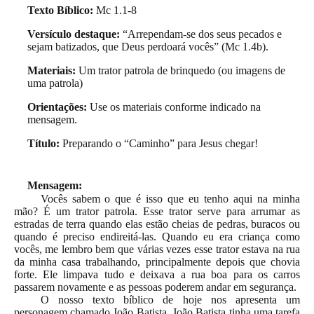
Texto Bíblico:
Mc 1.1-8
Versículo destaque:
“Arrependam-se dos seus pecados e
sejam batizados, que Deus perdoará vocês” (Mc 1.4b).
Materiais:
Um trator patrola de brinquedo (ou imagens de
uma patrola)
Orientações:
Use os materiais conforme indicado na
mensagem.
Título:
Preparando o “Caminho” para Jesus chegar!
Mensagem:
Vocês sabem o que é isso que eu tenho aqui na minha
mão? É um trator patrola. Esse trator serve para arrumar as
estradas de terra quando elas estão cheias de pedras, buracos ou
quando é preciso endireitá-las. Quando eu era criança como
vocês, me lembro bem que várias vezes esse trator estava na rua
da minha casa trabalhando, principalmente depois que chovia
forte. Ele limpava tudo e deixava a rua boa para os carros
passarem novamente e as pessoas poderem andar em segurança.
O nosso texto bíblico de hoje nos apresenta um
personagem chamado João Batista. João Batista tinha uma tarefa