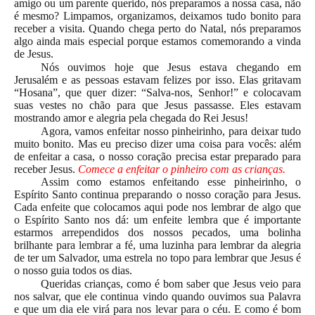
amigo ou um parente querido, nós preparamos a nossa casa, não
é mesmo? Limpamos, organizamos, deixamos tudo bonito para
receber a visita. Quando chega perto do Natal, nós preparamos
algo ainda mais especial porque estamos comemorando a vinda
de Jesus.
Nós ouvimos hoje que Jesus estava chegando em
Jerusalém e as pessoas estavam felizes por isso. Elas gritavam
“Hosana”, que quer dizer: “Salva-nos, Senhor!” e colocavam
suas vestes no chão para que Jesus passasse. Eles estavam
mostrando amor e alegria pela chegada do Rei Jesus!
Agora, vamos enfeitar nosso pinheirinho, para deixar tudo
muito bonito. Mas eu preciso dizer uma coisa para vocês: além
de enfeitar a casa, o nosso coração precisa estar preparado para
receber Jesus.
Comece a enfeitar o pinheiro com as crianças.
Assim como estamos enfeitando esse pinheirinho, o
Espírito Santo continua preparando o nosso coração para Jesus.
Cada enfeite que colocamos aqui pode nos lembrar de algo que
o Espírito Santo nos dá: um enfeite lembra que é importante
estarmos arrependidos dos nossos pecados, uma bolinha
brilhante para lembrar a fé, uma luzinha para lembrar da alegria
de ter um Salvador, uma estrela no topo para lembrar que Jesus é
o nosso guia todos os dias.
Queridas crianças, como é bom saber que Jesus veio para
nos salvar, que ele continua vindo quando ouvimos sua Palavra
e que um dia ele virá para nos levar para o céu. E como é bom