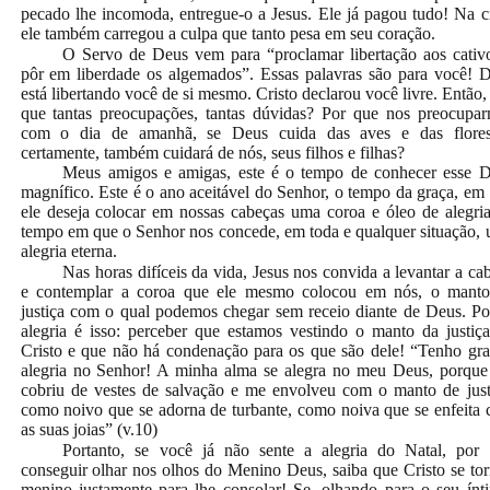
pecado lhe incomoda, entregue-o a Jesus. Ele já pagou tudo! Na c
ele também carregou a culpa que tanto pesa em seu coração.
O Servo de Deus vem para “proclamar libertação aos cativ
pôr em liberdade os algemados”. Essas palavras são para você! 
está libertando você de si mesmo. Cristo declarou você livre. Então,
que tantas preocupações, tantas dúvidas? Por que nos preocupa
com o dia de amanhã, se Deus cuida das aves e das flores
certamente, também cuidará de nós, seus filhos e filhas?
Meus amigos e amigas, este é o tempo de conhecer esse 
magnífico. Este é o ano aceitável do Senhor, o tempo da graça, em
ele deseja colocar em nossas cabeças uma coroa e óleo de alegri
tempo em que o Senhor nos concede, em toda e qualquer situação,
alegria eterna.
Nas horas difíceis da vida, Jesus nos convida a levantar a ca
e contemplar a coroa que ele mesmo colocou em nós, o mant
justiça com o qual podemos chegar sem receio diante de Deus. Po
alegria é isso: perceber que estamos vestindo o manto da justiç
Cristo e que não há condenação para os que são dele! “Tenho gr
alegria no Senhor! A minha alma se alegra no meu Deus, porqu
cobriu de vestes de salvação e me envolveu com o manto de just
como noivo que se adorna de turbante, como noiva que se enfeita
as suas joias” (v.10)
Portanto, se você já não sente a alegria do Natal, por
conseguir olhar nos olhos do Menino Deus, saiba que Cristo se to
menino justamente para lhe consolar! Se, olhando para o seu ínt