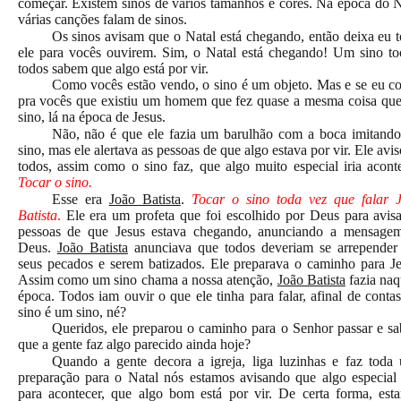
começar. Existem sinos de vários tamanhos e cores. Na época do N
várias canções falam de sinos.
Os sinos avisam que o Natal está chegando, então deixa eu t
ele para vocês ouvirem. Sim, o Natal está chegando! Um sino to
todos sabem que algo está por vir.
Como vocês estão vendo, o sino é um objeto. Mas e se eu co
pra vocês que existiu um homem que fez quase a mesma coisa qu
sino, lá na época de Jesus.
Não, não é que ele fazia um barulhão com a boca imitand
sino, mas ele alertava as pessoas de que algo estava por vir. Ele avi
todos, assim como o sino faz, que algo muito especial iria aconte
Tocar o sino.
Esse era
João Batista
.
Tocar o sino toda vez que falar 
Batista
.
Ele era um profeta que foi escolhido por Deus para avisa
pessoas de que Jesus estava chegando, anunciando a mensage
Deus.
João Batista
anunciava que todos deveriam se arrepender
seus pecados e serem batizados. Ele preparava o caminho para Je
Assim como um sino chama a nossa atenção,
João Batista
fazia naq
época. Todos iam ouvir o que ele tinha para falar, afinal de conta
sino é um sino, né?
Queridos, ele preparou o caminho para o Senhor passar e s
que a gente faz algo parecido ainda hoje?
Quando a gente decora a igreja, liga luzinhas e faz toda
preparação para o Natal nós estamos avisando que algo especial 
para acontecer, que algo bom está por vir. De certa forma, est