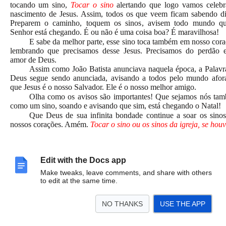
tocando um sino,
Tocar o sino
alertando que logo vamos celebr
nascimento de Jesus. Assim, todos os que veem ficam sabendo di
Preparem o caminho, toquem os sinos, avisem todo mundo q
Senhor está chegando. É ou não é uma coisa boa? É maravilhosa!
E sabe da melhor parte, esse sino toca também em nosso cora
lembrando que precisamos desse Jesus. Precisamos do perdão 
amor de Deus.
Assim como João Batista anunciava naquela época, a Palavr
Deus segue sendo anunciada, avisando a todos pelo mundo afor
que Jesus é o nosso Salvador. Ele é o nosso melhor amigo.
Olha como os avisos são importantes! Que sejamos nós ta
como um sino, soando e avisando que sim, está chegando o Natal!
Que Deus de sua infinita bondade continue a soar os sino
nossos corações. Amém.
Tocar o sino ou os sinos da igreja, se hou
Bênção das crianças:
Edit with the Docs app
Que o Espírito Santo, que iluminou vocês pelo batismo
Make tweaks, leave comments, and share with others
chamou pelo evangelho, siga cuidando de vocês. E que a Pal
to edit at the same time.
continue sendo anunciada como um belo sino que anuncia que 
especial está por vir. Que possamos em breve celebrar novamen
Natal, o nascimento do nosso Salvador. Em nome de Jesus, n
NO THANKS
USE THE APP
amigão. Amém!