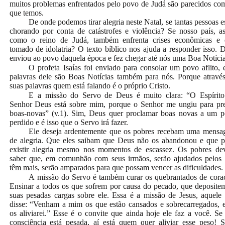
muitos problemas enfrentados pelo povo de Judá são parecidos co
que temos.
De onde podemos tirar alegria neste Natal, se tantas pessoas e
chorando por conta de catástrofes e violência? Se nosso país, a
como o reino de Judá, também enfrenta crises econômicas e 
tomado de idolatria?
O texto bíblico nos ajuda a responder isso. 
enviou ao povo daquela época e fez chegar até nós uma
Boa Notícia
O profeta Isaías foi enviado para consolar um povo aflito, 
palavras dele são Boas Notícias também para nós. Porque atravé
suas palavras quem está falando é o próprio Cristo.
E a missão do Servo de Deus é muito clara: “O Espírit
Senhor Deus está sobre mim, porque o Senhor me ungiu para pr
boas-novas” (v.1). Sim, Deus quer proclamar boas novas a um 
perdido e é isso que o Servo irá fazer.
Ele deseja ardentemente que os pobres recebam uma mens
de alegria. Que eles saibam que Deus não os abandonou e que 
existir alegria mesmo nos momentos de escassez. Os pobres d
saber que, em comunhão com seus irmãos, serão ajudados pelos
têm mais, serão amparados para que possam vencer as dificuldades.
A missão do Servo é também curar os quebrantados de cora
Ensinar a todos os que sofrem por causa do pecado, que deposite
suas pesadas cargas sobre ele. Essa é a missão de Jesus, aquele
disse: “Venham a mim os que estão cansados e sobrecarregados, 
os aliviarei.” Esse é o convite que ainda hoje ele faz a você. Se
consciência está pesada, aí está quem quer aliviar esse peso! 