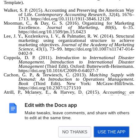
Template).
Walker, S. P. (2015). Accounting and Preserving the American Way
of Life.
Contemporary Accounting Research
,
32
(4), 1676–
1713.
https://doi.org/10.1111/1911-3846.12128
Moorman, C., & Day, G. S. (2016). Organizing for Marketing
Excellence.
Journal of Marketing
,
80
(6), 6–35.
https://doi.org/10.1509/jm.15.0423
Lee, J. Y., Kozlenkova, I. V., & Palmatier, R. W. (2014). Structural
marketing: using organizational structure to achieve
marketing objectives.
Journal of the Academy of Marketing
Science
,
43
(1), 73–99. https://doi.org/10.1007/s11747-014-
0402-9
Coppola, D. P. (2011).
Introduction to International Disaster
Management
.
Introduction to International Disaster
Management
(Third Edit). Oxford: Butterworth-Heinemann.
https://doi.org/10.1016/C2009-0-64027-7
Cachon, G. P., & Terwiesch, C. (2013).
Matching Supply with
Demand: An Introduction to Operations Management
.
Book
(Third Edit). New York: McGraw-Hill/Irwin.
https://doi.org/10.2307/1271510
Atrill, P., Mclaney, E., & Harvey, D. (2015).
Accounting: an
introduction
.
Accounting: an introduction
(Sixth Edit).
Melbourne: Pearson.
https://doi.org/10.1002/9781118267745.ch6
Edit with the Docs app
Make tweaks, leave comments, and share with others
to edit at the same time.
Publisher: Universitas Muhammadiyah Palu
NO THANKS
USE THE APP