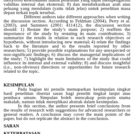
menyoroti keterbatasan utama penelitian yang dapat mempengaruhi
validitas internal dan eksternal; 8) dan mendiskusikan arah atau
peluang yang mendalam (yaitu tidak jelas) untuk penelitian masa
depan terkait topik tersebut.
Different authors take different approaches when writing
the discussion section. According to Feldman (2004), Perry et al.
(2003), and Summers (2001: 411412), the discussion section
should: 1) Restate the study’s main purpose; 2) reaffirm the
importance of the study by restating its main contributions; 3)
summarize the results in relation to each research objectives or
hypothesis, without introducing new material; 4) relate the findings
back to the literature and to the results reported by other
researchers; 5) provide possible explanations for any unexpected or
non-significant findings; 6) discuss the managerial implications of
the study; 7) highlight the main limitations of the study that could
influence its internal and external validity; 8) and discuss insightful
(i.e., non-obvious) directions or opportunities for future research
related to the topic.
KESIMPULAN
Pada bagian ini penulis memaparkan kesimpulan singkat
hasil penelitian disertai saran bagi peneliti tingkat lanjut atau
pembaca umum. Simpulan boleh mencakup poin-poin utama
makalah, namun tidak mereplikasi abstrak dalam kesimpulan.
In this section, the author presents brief conclusions from
the results of research with suggestions for advanced researchers or
general readers. A conclusion may cover the main points of the
paper, but do not replicate the abstract in the conclusion.
SARAN
KETERBATASAN