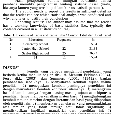
Hasil pelaporan: Penulis mungkin berasumsi bahwa
pembaca memiliki pengetahuan tentang statistik dasar (yaitu,
biasanya konten yang tercakup dalam kursus statistik pertama).
The author needs to report the results in sufficient detail so
that the reader can see which statistical analysis was conducted and
why, and later to justify their conclusions.
Reporting results: The author may assume that the reader
has a working knowledge of basic statistics (i.e., typically the
contents covered in a 1st statistics course).
Tabel 1.
Example of Table and Table Title / Contoh Tabel dan Judul Tabel
No
Education
Frequency
%
1
elementary school
11
15,94
2
Junior High School
22
31,88
3
36,23
Senior High School
25
4
15,94
S1
11
DISKUSI
Penulis yang berbeda mengambil pendekatan yang
berbeda ketika menulis bagian diskusi. Menurut Feldman (2004),
Perry dkk. (2003), dan Summers (2001: 411412), bagian
pembahasan sebaiknya: 1) Menyatakan kembali tujuan utama
penelitian; 2) menegaskan kembali pentingnya penelitian ini
dengan menyatakan kembali kontribusi utamanya; 3) merangkum
hasil dalam kaitannya dengan masing-masing tujuan atau hipotesis
penelitian, tanpa memperkenalkan materi baru; 4) menghubungkan
kembali temuan tersebut dengan literatur dan hasil yang dilaporkan
oleh peneliti lain; 5) memberikan penjelasan yang memungkinkan
atas temuan yang tidak terduga atau tidak signifikan; 6)
mendiskusikan implikasi manajerial dari penelitian ini; 7)