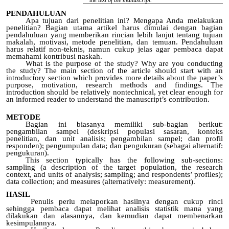
the text of the manuscript.
PENDAHULUAN
Apa tujuan dari penelitian ini? Mengapa Anda melakukan
penelitian? Bagian utama artikel harus dimulai dengan bagian
pendahuluan yang memberikan rincian lebih lanjut tentang tujuan
makalah, motivasi, metode penelitian, dan temuan. Pendahuluan
harus relatif non-teknis, namun cukup jelas agar pembaca dapat
memahami kontribusi naskah.
What is the purpose of the study? Why are you conducting
the study? The main section of the article should start with an
introductory section which provides more details about the paper’s
purpose, motivation, research methods and findings. The
introduction should be relatively nontechnical, yet clear enough for
an informed reader to understand the manuscript’s contribution.
METODE
Bagian ini biasanya memiliki sub-bagian berikut:
pengambilan sampel (deskripsi populasi sasaran, konteks
penelitian, dan unit analisis; pengambilan sampel; dan profil
responden); pengumpulan data; dan pengukuran (sebagai alternatif:
pengukuran).
This section typically has the following sub-sections:
sampling (a description of the target population, the research
context, and units of analysis; sampling; and respondents’ profiles);
data collection; and measures (alternatively: measurement).
HASIL
Penulis perlu melaporkan hasilnya dengan cukup rinci
sehingga pembaca dapat melihat analisis statistik mana yang
dilakukan dan alasannya, dan kemudian dapat membenarkan
kesimpulannya.