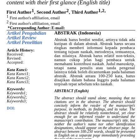
content with their first glance (English title)
1
2
1,2,
First Author
, Second Author
, Third Author
1
First author's affiliation, email
2
First author's affiliation, email
*Corresponding Author
:
E-mail:
Artikel Pengabdian
ABSTRAK (Indonesia)
Artikel Review
Abstrak harus berdiri sendiri, artinya tidak ada
Artikel Penelitian
kutipan di dalam abstrak. Abstrak harus secara
ringkas memberi informasi kepada pembaca
Article History:
tentang tujuan naskah, metodenya, temuannya,
Received:
dan nilainya. Abstrak harus relatif non-teknis,
Revised:
namun cukup jelas bagi pembaca untuk
Accepted:
memahami kontribusi naskah. Judul manuskrip,
tetapi nama penulis atau tanda pengenal
Kata Kunci:
lainnya tidak boleh dicantumkan pada halaman
Kata Kunci1;
abstrak. Abstrak antara 100-250 kata, harus
Kata Kunci2;
disajikan dalam bahasa Inggris pada halaman
Kata Kunci3;
terpisah tepat sebelum teks naskah.
Keywords:
ABSTRACT (English)
Keywords1;
Keywords2;
The abstract should stand alone, meaning that no
Keywords3;
citations are in the abstract. The abstract should
concisely inform the reader of the manuscript’s
DOI:
purpose, its methods, its findings, and its value. The
abstract should be relatively nontechnical, yet clear
enough for an informed reader to understand the
manuscript’s contribution. The manuscript’s title, but
neither the author’s name nor other identification
designations, should appear on the abstract page. An
abstract between 100-250 words, should be presented
in English on a separate page immediately preceding