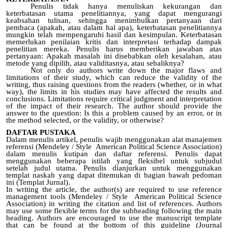
Penulis tidak hanya menuliskan kekurangan dan
keterbatasan utama penelitiannya, yang dapat mengurangi
keabsahan tulisan, sehingga menimbulkan pertanyaan dari
pembaca (apakah, atau dalam hal apa), keterbatasan penelitiannya
mungkin telah mempengaruhi hasil dan kesimpulan. Keterbatasan
memerlukan penilaian kritis dan interpretasi terhadap dampak
penelitian mereka. Penulis harus memberikan jawaban atas
pertanyaan: Apakah masalah ini disebabkan oleh kesalahan, atau
metode yang dipilih, atau validitasnya, atau sebaliknya?
Not only do authors write down the major flaws and
limitations of their study, which can reduce the validity of the
writing, thus raising questions from the readers (whether, or in what
way), the limits in his studies may have affected the results and
conclusions. Limitations require critical judgment and interpretation
of the impact of their research. The author should provide the
answer to the question: Is this a problem caused by an error, or in
the method selected, or the validity, or otherwise?
DAFTAR PUSTAKA
Dalam menulis artikel, penulis wajib menggunakan alat manajemen
referensi (Mendeley / Style American Political Science Association)
dalam menulis kutipan dan daftar referensi. Penulis dapat
menggunakan beberapa istilah yang fleksibel untuk subjudul
setelah judul utama. Penulis dianjurkan untuk menggunakan
templat naskah yang dapat ditemukan di bagian bawah pedoman
ini (Templat Jurnal).
In writing the article, the author(s) are required to use reference
management tools (Mendeley / Style American Political Science
Association) in writing the citation and list of references. Authors
may use some flexible terms for the subheading following the main
heading. Authors are encouraged to use the manuscript template
that can be found at the bottom of this guideline (Journal