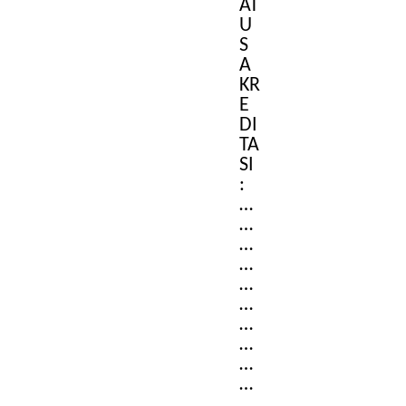
AT
U
S
A
KR
E
DI
TA
SI
:
…
…
…
…
…
…
…
…
…
…
…