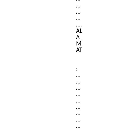
…
…
…
….
AL
A
M
AT
:
…
…
…
…
…
…
…
…
…