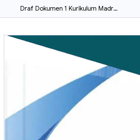
Draf Dokumen 1 Kurikulum Madrasah 2025-2026-www.ruangpendidikan.site.docx