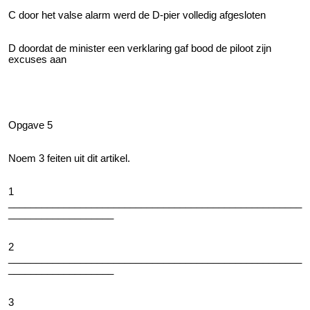
C door het valse alarm werd de D-pier volledig afgesloten
D doordat de minister een verklaring gaf bood de piloot zijn
excuses aan
Opgave 5
Noem 3 feiten uit dit artikel.
1
_____________________________________________________
___________________
2
_____________________________________________________
___________________
3