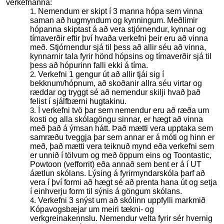
verkefnanna:
Nemendum er skipt í 3 manna hópa sem vinna
saman að hugmyndum og kynningum. Meðlimir
hópanna skiptast á að vera stjórnendur, kynnar og
tímaverðir eftir því hvaða verkefni þeir eru að vinna
með. Stjórnendur sjá til þess að allir séu að vinna,
kynnarnir tala fyrir hönd hópsins og tímaverðir sjá til
þess að hópurinn falli ekki á tíma.
Verkefni 1 gengur út að allir tjái sig í
bekknum/hópnum, að skoðanir allra séu virtar og
ræddar og tryggt sé að nemendur skilji hvað það
felist í sjálfbærni hugtakinu.
Í verkefni tvö þar sem nemendur eru að ræða um
kosti og alla skólagöngu sinnar, er hægt að vinna
með það á ýmsan hátt. Það mætti vera upptaka sem
samræðu tveggja þar sem annar er á móti og hinn er
með, það mætti vera teiknuð mynd eða verkefni sem
er unnið í tölvum og með öppum eins og Toontastic,
Powtoon (vefforrit) eða annað sem bent er á í UT
áætlun skólans. Lýsing á fyrirmyndarskóla þarf að
vera í því formi að hægt sé að prenta hana út og setja
í einhverju form til sýnis á göngum skólans.
Verkefni 3 snýst um að skólinn uppfylli markmið
Kópavogsbæjar um meiri tækni- og
verkgreinakennslu. Nemendur velta fyrir sér hvernig