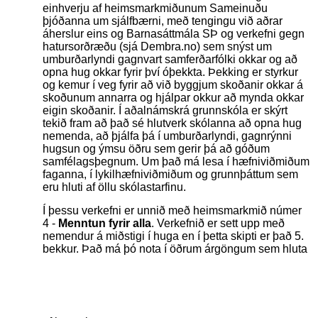
einhverju af heimsmarkmiðunum Sameinuðu
þjóðanna um sjálfbærni, með tengingu við aðrar
áherslur eins og Barnasáttmála SÞ og verkefni gegn
hatursorðræðu (sjá Dembra.no) sem snýst um
umburðarlyndi gagnvart samferðarfólki okkar og að
opna hug okkar fyrir því óþekkta. Þekking er styrkur
og kemur í veg fyrir að við byggjum skoðanir okkar á
skoðunum annarra og hjálpar okkur að mynda okkar
eigin skoðanir. Í aðalnámskrá grunnskóla er skýrt
tekið fram að það sé hlutverk skólanna að opna hug
nemenda, að þjálfa þá í umburðarlyndi, gagnrýnni
hugsun og ýmsu öðru sem gerir þá að góðum
samfélagsþegnum. Um það má lesa í hæfniviðmiðum
faganna, í lykilhæfniviðmiðum og grunnþáttum sem
eru hluti af öllu skólastarfinu.
Í þessu verkefni er unnið með heimsmarkmið númer
4 -
Menntun fyrir alla
. Verkefnið er sett upp með
nemendur á miðstigi í huga en í þetta skipti er það 5.
bekkur. Það má þó nota í öðrum árgöngum sem hluta