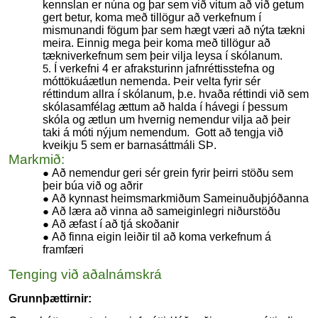
kennslan er núna og þar sem við vitum að við getum
gert betur, koma með tillögur að verkefnum í
mismunandi fögum þar sem hægt væri að nýta tækni
meira. Einnig mega þeir koma með tillögur að
tækniverkefnum sem þeir vilja leysa í skólanum.
Í verkefni 4 er afraksturinn jafnréttisstefna og
móttökuáætlun nemenda. Þeir velta fyrir sér
réttindum allra í skólanum, þ.e. hvaða réttindi við sem
skólasamfélag ættum að halda í hávegi í þessum
skóla og ætlun um hvernig nemendur vilja að þeir
taki á móti nýjum nemendum. Gott að tengja við
kveikju 5 sem er barnasáttmáli SÞ.
Markmið:
Að nemendur geri sér grein fyrir þeirri stöðu sem
þeir búa við og aðrir
Að kynnast heimsmarkmiðum Sameinuðuþjóðanna
Að læra að vinna að sameiginlegri niðurstöðu
Að æfast í að tjá skoðanir
Að finna eigin leiðir til að koma verkefnum á
framfæri
Tenging við aðalnámskrá
Grunnþættirnir: