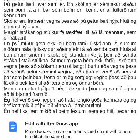
Þú getur lært hvar sem er. En skólinn er sérstakur staður
sem börn fara í, þar sem þeim er kennt er af fullorðnum
kennurum.
Skólar eru frábærir vegna þess að þú getur lært nýja hluti og
eignast nýja vini.
Margir strákar og stúlkur fá tækifæri til að fá menntun, sem
er frábært!
En því miður geta ekki öll börn farið í skólann. Á sumum
stöðum hafa fjölskyldur aðeins efni á að senda bara hluta af
börnunum sínum í skóla og stundum velja þeir að senda
stráka í stað stúlkna. Stundum geta börn ekki farið í skólann
vegna þess að skólarnir eru of langt í burtu eða vegna þess
að veðrið hefur skemmt vegina, eða það er verið að berjast
þar sem þeir búa. Þetta er mjög sorglegt vegna þess að þau
fá ekki tækifæri til að læra eins og önnur börn.
Menntun getur hjálpað þér, fjölskyldu þinni og samfélaginu
að fá bjartari framtíð.
Ég hef verið svo heppin að hafa fengið góða kennara og ég
hef lært mikið af því að vinna á járnbrautinni.
Ég hef líka lært mikið af þeim lestum sem ég hitti þegar ég
var að ferðast um heiminn!
Mundu því að það er bara réttlátt að allir fái tækifæri til læra
Edit with the Docs app
eitthvað. Menntun er mjög mikilvæg, svo að njóttu hennar
Make tweaks, leave comments, and share with others
og einhvern tímann getur þú kannski kennt einhverjum
to edit at the same time.
öðrum!