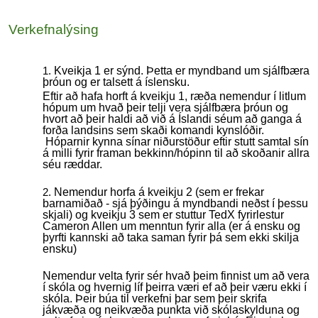
Verkefnalýsing
Kveikja 1 er sýnd. Þetta er myndband um sjálfbæra
þróun og er talsett á íslensku.
Eftir að hafa horft á kveikju 1, ræða nemendur í litlum
hópum um hvað þeir telji vera sjálfbæra þróun og
hvort að þeir haldi að við á Íslandi séum að ganga á
forða landsins sem skaði komandi kynslóðir.
Hóparnir kynna sínar niðurstöður eftir stutt samtal sín
á milli fyrir framan bekkinn/hópinn til að skoðanir allra
séu ræddar.
Nemendur horfa á kveikju 2 (sem er frekar
barnamiðað - sjá þýðingu á myndbandi neðst í þessu
skjali) og kveikju 3 sem er stuttur TedX fyrirlestur
Cameron Allen um menntun fyrir alla (er á ensku og
þyrfti kannski að taka saman fyrir þá sem ekki skilja
ensku)
Nemendur velta fyrir sér hvað þeim finnist um að vera
í skóla og hvernig líf þeirra væri ef að þeir væru ekki í
skóla. Þeir búa til verkefni þar sem þeir skrifa
jákvæða og neikvæða punkta við skólaskylduna og