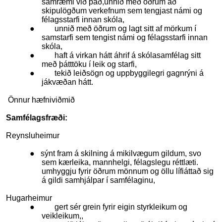
samræmi við það,unnið með öðrum að
skipulögðum verkefnum sem tengjast námi og
félagsstarfi innan skóla,
● unnið með öðrum og lagt sitt af mörkum í
samstarfi sem tengist námi og félagsstarfi innan
skóla,
● haft á virkan hátt áhrif á skólasamfélag sitt
með þátttöku í leik og starfi,
● tekið leiðsögn og uppbyggilegri gagnrýni á
jákvæðan hátt.
Önnur hæfniviðmið
Samfélagsfræði:
Reynsluheimur
● sýnt fram á skilning á mikilvægum gildum, svo
sem kærleika, mannhelgi, félagslegu réttlæti.
umhyggju fyrir öðrum mönnum og öllu lífiáttað sig
á gildi samhjálpar í samfélaginu,
Hugarheimur
● gert sér grein fyrir eigin styrkleikum og
veikleikum,,