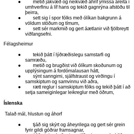
● metið jákvæð og neikvæð áhrif ýmissa áreita í
umhverfinu á líf hans og tekið gagnrýna afstöðu til
þeirra,
● sett sig í spor fólks með ólíkan bakgrunn á
völdum stöðum og tímum,
●
sett sér markmið og gert áætlanir við fjölbreytt
viðfangsefni.
Félagsheimur
● tekið þátt í lýðræðislegu samstarfi og
samræðu,
● metið og brugðist við ólíkum skoðunum og
upplýsingum á fordómalausan hátt,
● sýnt sanngirni, sjálfstraust og virðingu í
samskiptum og samvinnu við aðra,
● rætt reglur í samskiptum fólks og tekið þátt í að
setja sameiginlegar leikreglur með öðrum,
Íslenska
Talað mál, hlustun og áhorf
● tjáð sig skýrt og áheyrilega og gert sér grein
fyrir gildi góðrar framsagnar,