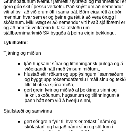
Grunnþáttunum tveimur jafnrétti / lýðræði og mannréttindi er
gerð góð skil í þessu verkefni. Það snýst um að nemendur
viti af því að við erum öll í sama bát. Börn eiga rétt á góðri
menntun hvar sem er og þeir eiga rétt á að vera örugg í
skólanum. Mikilvægt er að nemendur viti hvað sjálfbærni er
og að þeir fái verkfærin til taka afstöðu um
sjálfbærnimarkmið SÞ byggða á þeirra eigin þekkingu.
Lykilhæfni:
Tjáning og miðlun
● tjáð hugsanir sínar og tilfinningar skipulega og á
viðeigandi hátt með ýmsum miðlum,,
● hlustað eftir rökum og upplýsingum í samræðum
og byggt upp röksemdafærslu í máli sínu og tekið
tillit til ólíkra sjónarmiða,
● gert grein fyrir og miðlað af þekkingu sinni og
leikni, skoðunum, hugsunum og tilfinningum á
þann hátt sem við á hverju sinni,
Sjálfstæði og samvinna
● gert sér grein fyrir til hvers er ætlast í námi og
skólastarfi og hagað námi sínu og störfum í