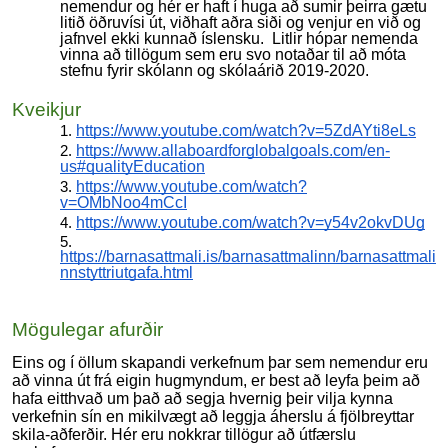
nemendur og hér er haft í huga að sumir þeirra gætu
litið öðruvísi út, viðhaft aðra siði og venjur en við og
jafnvel ekki kunnað íslensku. Litlir hópar nemenda
vinna að tillögum sem eru svo notaðar til að móta
stefnu fyrir skólann og skólaárið 2019-2020.
Kveikjur
https://www.youtube.com/watch?v=5ZdAYti8eLs
https://www.allaboardforglobalgoals.com/en-
us#qualityEducation
https://www.youtube.com/watch?
v=OMbNoo4mCcI
https://www.youtube.com/watch?v=y54v2okvDUg
https://barnasattmali.is/barnasattmalinn/barnasattmali
nnstyttriutgafa.html
Mögulegar afurðir
Eins og í öllum skapandi verkefnum þar sem nemendur eru
að vinna út frá eigin hugmyndum, er best að leyfa þeim að
hafa eitthvað um það að segja hvernig þeir vilja kynna
verkefnin sín en mikilvægt að leggja áherslu á fjölbreyttar
skila-aðferðir. Hér eru nokkrar tillögur að útfærslu