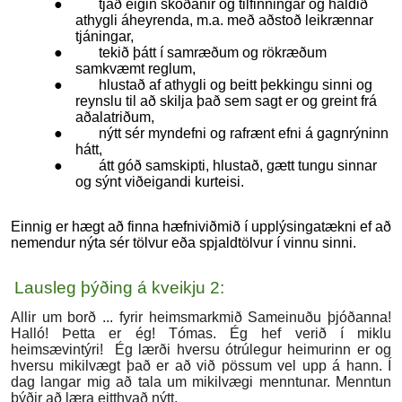
● tjáð eigin skoðanir og tilfinningar og haldið
athygli áheyrenda, m.a. með aðstoð leikrænnar
tjáningar,
● tekið þátt í samræðum og rökræðum
samkvæmt reglum,
● hlustað af athygli og beitt þekkingu sinni og
reynslu til að skilja það sem sagt er og greint frá
aðalatriðum,
● nýtt sér myndefni og rafrænt efni á gagnrýninn
hátt,
● átt góð samskipti, hlustað, gætt tungu sinnar
og sýnt viðeigandi kurteisi.
Einnig er hægt að finna hæfniviðmið í upplýsingatækni ef að
nemendur nýta sér tölvur eða spjaldtölvur í vinnu sinni.
Lausleg þýðing á kveikju 2:
Allir um borð ... fyrir heimsmarkmið Sameinuðu þjóðanna!
Halló! Þetta er ég! Tómas. Ég hef verið í miklu
heimsævintýri! Ég lærði hversu ótrúlegur heimurinn er og
hversu mikilvægt það er að við pössum vel upp á hann. Í
dag langar mig að tala um mikilvægi menntunar. Menntun
þýðir að læra eitthvað nýtt.