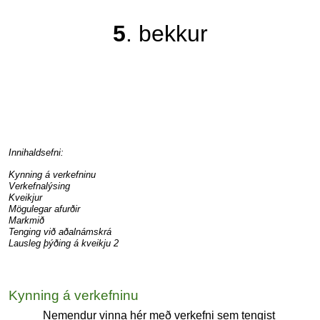
5
. bekkur
Innihaldsefni:
Kynning á verkefninu
Verkefnalýsing
Kveikjur
Mögulegar afurðir
Markmið
Tenging við aðalnámskrá
Lausleg þýðing á kveikju 2
Kynning á verkefninu
Nemendur vinna hér með verkefni sem tengist