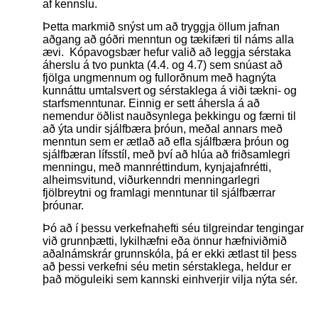
af kennslu.
Þetta markmið snýst um að tryggja öllum jafnan
aðgang að góðri menntun og tækifæri til náms alla
ævi. Kópavogsbær hefur valið að leggja sérstaka
áherslu á tvo punkta (4.4. og 4.7) sem snúast að
fjölga ungmennum og fullorðnum með hagnýta
kunnáttu umtalsvert og sérstaklega á viði tækni- og
starfsmenntunar. Einnig er sett áhersla á að
nemendur öðlist nauðsynlega þekkingu og færni til
að ýta undir sjálfbæra þróun, meðal annars með
menntun sem er ætlað að efla sjálfbæra þróun og
sjálfbæran lífsstíl, með því að hlúa að friðsamlegri
menningu, með mannréttindum, kynjajafnrétti,
alheimsvitund, viðurkenndri menningarlegri
fjölbreytni og framlagi menntunar til sjálfbærrar
þróunar.
Þó að í þessu verkefnahefti séu tilgreindar tengingar
við grunnþætti, lykilhæfni eða önnur hæfniviðmið
aðalnámskrár grunnskóla, þá er ekki ætlast til þess
að þessi verkefni séu metin sérstaklega, heldur er
það möguleiki sem kannski einhverjir vilja nýta sér.