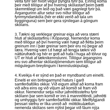
velta fyrir sér hvort vegur þyngra fyrir þá. Einnig koma
þeir með tillögur af því hvernig skólastarf þeim þætti
skemmtilegt um leið og það væri gagnlegt fyrir þá.
Árgangurinn allur setur svo niður tillögur að
fyrirmyndarskóla (hér er ekki verið að tala um
bygginguna) sem þeir gera sýnilegan á göngum
skólans.
Tækni og verklegar greinar eiga að vera stærri
hluti af skólastarfinu í Kópavogi. Nemendur koma
með tillögur að því hvernig væri hægt að flétta þeim
greinum inn í þær greinar sem þeir eru nú þegar að
læra. Hvernig væri t.d hægt að tengja tækni við
náttúrufræði og hér er gott að hafa í huga að tölvur og
UT er hluti af tæknikennslunni. Tillögur árgangsins
eru svo afhentar skólastjórnendum sem tillögur að
mögulegum breytingum í kennsluskipulagi.
Kveikja 4 er sýnd en það er myndband um einelti.
Einelti er ein birtingarmynd haturs í garð
samferðafólks okkar. Við eigum alltaf að koma fram
við aðra eins og við viljum að komið sé fram við
okkur. Nemendur setja niður jafnréttisstefnu fyrir
skólann þar sem komið er inn á mannréttindi, jafnrétti
og umhyggju fyrir samferðarfólki okkar. Meðfylgjandi
þessari stefnu er líka unnið að móttökuáætlun
nemenda skólans sem nýtist þegar við fáum nýja