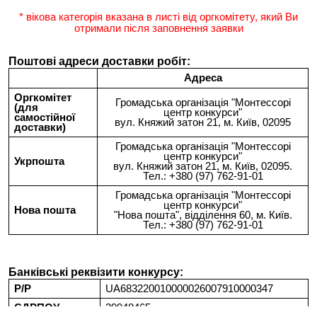
* вікова категорія вказана в листі від оргкомітету, який Ви
отримали після заповнення заявки
Поштові адреси доставки робіт:
Адреса
Оргкомітет
Громадська організація "Монтессорі
(для
центр конкурси"
самостійної
вул. Княжий затон 21, м. Київ, 02095
доставки)
Громадська організація "Монтессорі
центр конкурси"
Укрпошта
вул. Княжий затон 21, м. Київ, 02095.
Тел.: +380 (97) 762-91-01
Громадська організація "Монтессорі
центр конкурси"
Нова пошта
"Нова пошта", відділення 60, м. Київ.
Тел.: +380 (97) 762-91-01
Банківські реквізити конкурсу:
Р/Р
UA683220010000026007910000347
ЄДРПОУ
39948465