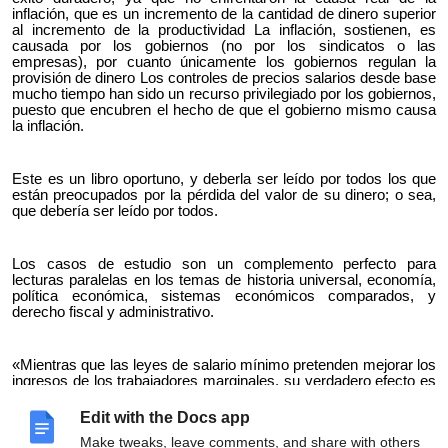
inflación, que es un incremento de la cantidad de dinero superior
al incremento de la productividad La inflación, sostienen, es
causada por los gobiernos (no por los sindicatos o las
empresas), por cuanto únicamente los gobiernos regulan la
provisión de dinero Los controles de precios salarios desde base
mucho tiempo han sido un recurso privilegiado por los gobiernos,
puesto que encubren el hecho de que el gobierno mismo causa
la inflación.
Este es un libro oportuno, y deberla ser leído por todos los que
están preocupados por la pérdida del valor de su dinero; o sea,
que debería ser leído por todos.
Los casos de estudio son un complemento perfecto para
lecturas paralelas en los temas de historia universal, economía,
política económica, sistemas económicos comparados, y
derecho fiscal y administrativo.
«Mientras que las leyes de salario mínimo pretenden mejorar los
ingresos de los trabajadores marginales, su verdadero efecto es
el contrario: hacer que no logren encontrar empleo a los tipos de
salarios oficiales. Y cuanto más excede el salario mínimo del
Edit with the Docs app
fijado por el mercado libre, mayor es el daño que provoca»
Make tweaks, leave comments, and share with others