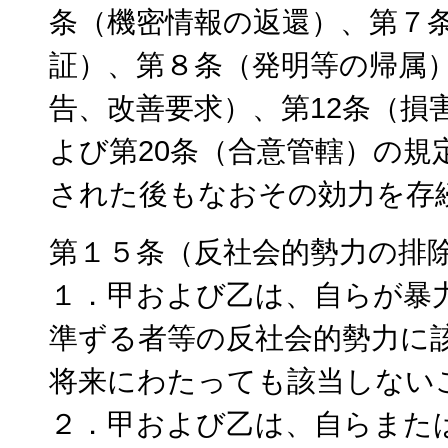
条（機密情報の返還）、第７
証）、第８条（発明等の帰属）
告、改善要求）、第12条（損
よび第20条（合意管轄）の規
された後もなおその効力を存
第１５条（反社会的勢力の排
１．甲および乙は、自らが暴
準ずる者等の反社会的勢力に
将来にわたっても該当しない
２．甲および乙は、自らまた