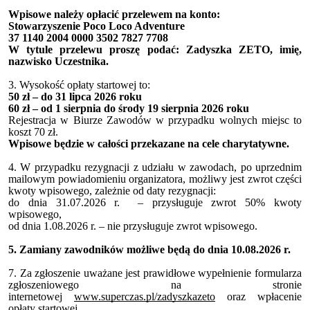
Wpisowe należy opłacić przelewem na konto:
Stowarzyszenie Poco Loco Adventure
37 1140 2004 0000 3502 7827 7708
W tytule przelewu proszę podać: Zadyszka ZETO, imię,
nazwisko Uczestnika.
3. Wysokość opłaty startowej to:
50 zł – do 31 lipca 2026 roku
60 zł – od 1 sierpnia do środy 19 sierpnia 2026 roku
Rejestracja w Biurze Zawodów w przypadku wolnych miejsc to
koszt 70 zł.
Wpisowe będzie w całości przekazane na cele charytatywne.
4. W przypadku rezygnacji z udziału w zawodach, po uprzednim
mailowym powiadomieniu organizatora, możliwy jest zwrot części
kwoty wpisowego, zależnie od daty rezygnacji:
do dnia 31.07.2026 r. – przysługuje zwrot 50% kwoty
wpisowego,
od dnia 1.08.2026 r. – nie przysługuje zwrot wpisowego.
5. Zamiany zawodników możliwe będą do dnia 10.08.2026 r.
7. Za zgłoszenie uważane jest prawidłowe wypełnienie formularza
zgłoszeniowego na stronie
internetowej
www.superczas.pl/zadyszkazeto
oraz wpłacenie
opłaty startowej.