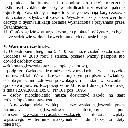
na punktach kontrolnych, lub donieść do mety), niszczenie
roślinności, zakłócanie ciszy w okolicach rezerwatów, palenie
ognisk itp. Zawodnicy łamiący te zasady otrzymają kary czasowe
lub zostaną zdyskwalifikowani. Wysokość kary czasowej lub
decyzja o dyskwalifikacji zostanie wyznaczona i przyznana przez
Organizatora.
11. Oprócz sędziów w wyznaczonych punktach odżywczych będą
także sędziowie w dodatkowych punktach na trasie biegu.
V. Warunki uczestnictwa
1. Uczestnikiem biegu na 5 / 10 km może zostać każda osoba
urodzona w 2010 roku i starsza, posiada ważny paszport lub
dowód osobisty oraz:
– dokona zgłoszenia oraz uiści opłatę startową,
– podpisze oświadczenie o udziale w zawodach na własne ryzyko
i odpowiedzialność, a także własnoręcznym podpisem zaświadczy
o dobrym stanie zdrowia pozwalającym na start w zawodach
(podstawa prawna: Rozporządzenie Ministra Edukacji Narodowej
z dnia 12.09.2001r. Dz. U. Nr 101 poz. 1095),
– osoby niepełnoletnie muszą dostarczyć zgodę na start
rodzica/opiekuna prawnego.
2. Aby wziąć udział w biegu należy wysłać zgłoszenie przez
formularz zgłoszeniowy dostępny pod
adresem
www.superczas.pl/zadyszkazeto
i dokonać wpłaty
wpisowego w terminie maksymalnie 7 dni licząc od daty
rejestracji.