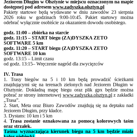
Jeziorem Długim w Olsztynie w miejscu oznaczonym na mapie
dostępnej pod adresem
www.zadyszka.olsztyn.pl
Pakiety startowe będą wydawane w dniu zawodów 23 sierpnia
2026 roku w godzinach 9:00-10:45. Pakiet startowy można
odebrać wyłącznie osobiście za okazaniem dowodu osobistego.
godz. 11:00 – zbiórka na starcie
godz. 11:15 – START biegu (ZA)DYSZKA ZETO
SOFTWARE 5 km
godz. 11:20 – START biegu (ZA)DYSZKA ZETO
SOFTWARE 10 km
godz. 13:15 – Limit czasu
od godz. 13:15– Wręczenie nagród dla zwycięzców
IV. Trasa
1. Trasy biegów na 5 i 10 km będą prowadzić ścieżkami
znajdującymi się na terenach zielonych nad Jeziorem Długim w
Olsztynie. Dokładną mapę biegu oraz plik gpx będzie można
pobrać ze strony internetowej
www.zadyszka.olsztyn.pl
z zakładki
„Trasa”.
2. Start, Meta oraz Biuro Zawodów znajdują się na deptaku nad
Jeziorem Długim, przy kładce.
3. Dystans: 10 km i 5 km
4.
Trasa zostanie oznakowana za pomocą kolorowych taśm
oraz strzałek.
Taśma wyznaczająca kierunek biegu na 5 km będzie miała
kolor niebieski.