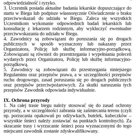
odpowiedzialność i ryzyko.
3. Uczestnik posiada aktualne badania lekarskie dopuszczające do
startu w Biegu lub podpisze własnoręcznie Oświadczenie o braku
przeciwwskazań do udziału w Biegu. Zaleca się wszystkich
Uczestnikom wykonanie odpowiednich badań lekarskich lub
konsultację z lekarzem rodzinnym, aby wykluczyć ewentualne
przeciwwskazania do udziału w Biegu.
4. Zawodnicy są zobowiązani do poruszania się po drogach
publicznych w sposób wyznaczony lub nakazany przez
Organizatora, Policję lub służbę informacyjno-porządkową.
Zobowiązani są również do przestrzegania i wypełniania poleceń
wydanych przez Organizatora, Policję lub służbę informacyjno-
porządkową.
5. Zawodnicy są zobowiązani do przestrzegania niniejszego
Regulaminu oraz przepisów prawa, a w szczególności przepisów
ruchu drogowego, zasad poruszania się po drogach publicznych
oraz przepisów przeciwpożarowych. Za skutki naruszania tych
przepisów Zawodnik odpowiada indywidualnie.
IX. Ochrona przyrody
1. Na całej trasie biegu należy stosować się do zasad ochrony
przyrody, a w szczególności zabrania się zaśmiecania terenu (czyli
np. porzucania opakowań po odżywkach, butelek, kubeczków –
wszystkie śmieci należy zostawiać na punktach kontrolnych). Za
skracanie trasy i wyrzucanie śmieci poza wyznaczonymi do tego
miejscami zawodnik zostanie zdyskwalifikowany.