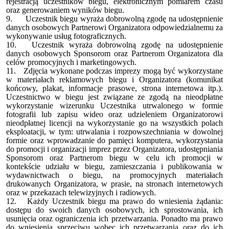
rejestracją uczestników biegu, elektronicznym pomiarem czasu
oraz generowaniem wyników biegu.
9.
Uczestnik biegu wyraża dobrowolną zgodę na udostępnienie
danych osobowych Partnerowi Organizatora odpowiedzialnemu za
wykonywanie usług fotograficznych.
10.
Uczestnik wyraża dobrowolną zgodę na udostępnienie
danych osobowych Sponsorom oraz Partnerom Organizatora dla
celów promocyjnych i marketingowych.
11.
Zdjęcia wykonane podczas imprezy mogą być wykorzystane
w materiałach reklamowych biegu i Organizatora (komunikat
końcowy, plakat, informacje prasowe, strona internetowa itp.).
Uczestnictwo w biegu jest związane ze zgodą na nieodpłatne
wykorzystanie wizerunku Uczestnika utrwalonego w formie
fotografii lub zapisu wideo oraz udzieleniem Organizatorowi
nieodpłatnej licencji na wykorzystanie go na wszystkich polach
eksploatacji, w tym: utrwalania i rozpowszechniania w dowolnej
formie oraz wprowadzanie do pamięci komputera, wykorzystania
do promocji i organizacji imprez przez Organizatora, udostępniania
Sponsorom oraz Partnerom biegu w celu ich promocji w
kontekście udziału w biegu, zamieszczania i publikowania w
wydawnictwach o biegu, na promocyjnych materiałach
drukowanych Organizatora, w prasie, na stronach internetowych
oraz w przekazach telewizyjnych i radiowych.
12.
Każdy Uczestnik biegu ma prawo do wniesienia żądania:
dostępu do swoich danych osobowych, ich sprostowania, ich
usunięcia oraz ograniczenia ich przetwarzania. Ponadto ma prawo
do wniesienia sprzeciwu wobec ich przetwarzania oraz do ich