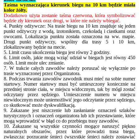
Taśma wyznaczająca kierunek biegu na 10 km będzie miała
kolor żółty.
Dodatkowo użyta zostanie taśma czerwona, która symbolizować
będzie zły kierunek oraz drogi, w które nie należy wbiegać.
4. Punkty odżywcze: Na trasie biegu na 10 km znajduje się jeden
punkt odżywczy z wodą, izotonikiem, czekoladą i ciastkami oraz
owocami. Lokalizacja punktu została oznaczona na ww. mapie.
Drugi punkt odżywczy, wspólny dla trasy 5 i 10 km,
zlokalizowany będzie na mecie.
5. Limit czasu ukończenia biegu jest równy 2 godziny.
6. Limit osób, jakie mogą wziąć udział w biegach jest równy 450
osób. Limit może ulec zmianie.
7. W trakcie całych zawodów należy poruszać się wyłącznie po
trasie wyznaczonej przez Organizatora.
8. Podczas trwania zawodów zawodnik musi mieć na sobie numer
startowy. Numer startowy musi być umieszczony koniecznie na
przedniej stronie ciała, w miejscu widocznym, tak by mógł zostać
odczytany przez sędziego. Umieszczenie numeru w miejscu
niewidocznym może uniemożliwić jego odczytanie przez sędziego,
co skutkować może dyskwalifikacją.
9. Zakazane jest niszczenie lub zasłanianie oznaczeń szlaków
turystycznych i oznaczeń organizatora lub ich przestawianie, które
mogą wprowadzić w błąd co do przebiegu trasy zawodów.
10. Zakazane są wszystkie czynności mogące naruszyć piękno
naturalnych obszarów, przez które prowadzi trasa biegu,
zwłaszcza: porzucanie śmieci (wszystkie śmieci należy zostawiać