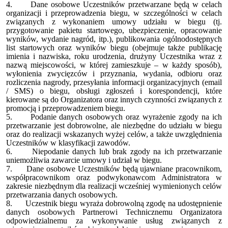
4.
Dane osobowe Uczestników przetwarzane będą w celach
organizacji i przeprowadzenia biegu, w szczególności w celach
związanych z wykonaniem umowy udziału w biegu (tj.
przygotowanie pakietu startowego, ubezpieczenie, opracowanie
wyników, wydanie nagród, itp.), publikowania ogólnodostępnych
list startowych oraz wyników biegu (obejmuje także publikację
imienia i nazwiska, roku urodzenia, drużyny Uczestnika wraz z
nazwą miejscowości, w której zamieszkuje – w każdy sposób),
wyłonienia zwycięzców i przyznania, wydania, odbioru oraz
rozliczenia nagrody, przesyłania informacji organizacyjnych (email
/ SMS) o biegu, obsługi zgłoszeń i korespondencji, które
kierowane są do Organizatora oraz innych czynności związanych z
promocją i przeprowadzeniem biegu.
5.
Podanie danych osobowych oraz wyrażenie zgody na ich
przetwarzanie jest dobrowolne, ale niezbędne do udziału w biegu
oraz do realizacji wskazanych wyżej celów, a także uwzględnienia
Uczestników w klasyfikacji zawodów.
6.
Niepodanie danych lub brak zgody na ich przetwarzanie
uniemożliwia zawarcie umowy i udział w biegu.
7.
Dane osobowe Uczestników będą ujawniane pracownikom,
współpracownikom oraz podwykonawcom Administratora w
zakresie niezbędnym dla realizacji wcześniej wymienionych celów
przetwarzania danych osobowych.
8.
Uczestnik biegu wyraża dobrowolną zgodę na udostępnienie
danych osobowych Partnerowi Technicznemu Organizatora
odpowiedzialnemu za wykonywanie usług związanych z