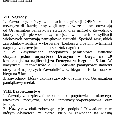
pierwsze miejsca)
VII. Nagrody
1. Zawodnicy, którzy w ramach klasyfikacji OPEN kobiet i
mężczyzn dla każdej trasy zajęli trzy pierwsze miejsca otrzymają
od Organizatora pamiątkowe statuetki oraz nagrody. Zawodnicy,
którzy zajęli pierwsze trzy miejsca w ramach klasyfikacji
wiekowych otrzymają pamiątkowe statuetki. Spośród wszystkich
zawodników zostaną wylosowane (konkurs z prostymi pytaniami)
nagrody rzeczowe (minimum 30 sztuk nagród).
2. W klasyfikacjach specjalnych pamiątkową statuetkę
otrzyma
jedna najszybsza Drużyna w biegu na 10
km
oraz
jedna najliczniejsza Drużyna w biegu na 5 km.
W
klasyfikacji Pracowników ZETO Software pamiątkowe statuetki
otrzyma 3 najlepszych Zawodników w biegu na 10 km oraz w
biegu na 5 km.
3. Zawodnicy, którzy ukończą zawody otrzymają od Organizatora
pamiątkowy medal.
VIII. Bezpieczeństwo
1. Zawody zabezpieczać będzie karetka pogotowia ratunkowego,
ratownicy medyczni, służba informacyjno-porządkowa oraz
Policja.
2. Każdy zawodnik zobowiązany jest podpisać Oświadczenie, w
którym oświadcza, że bierze udział w zawodach na własną