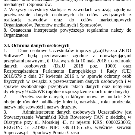
medialnych i Sponsorów.
7. Wszyscy uczestnicy startując w zawodach wyrażają zgodę na
przetwarzanie danych osobowych do celów związanych z
realizacją zawodów oraz do celów marketingowych
Organizatorów, Patronów medialnych i Sponsorów.
8. Ostateczna interpretacja powyższego regulaminu należy do
Organizatora.
XI. Ochrona danych osobowych
1.
Dane osobowe Uczestników imprezy „(za)Dyszka ZETO
Software” będą przetwarzane zgodnie z obowiązującymi
przepisami prawnymi, tj. Ustawą z dnia 10 maja 2018 r. o ochronie
danych osobowych (Dz.U. 2018 poz. 1000) oraz
Rozporządzeniem Parlamentu Europejskiego i Rady (UE)
2016/679 z dnia 27 kwietnia 2016 r. w sprawie ochrony osób
fizycznych w związku z przetwarzaniem danych osobowych i w
sprawie swobodnego przepływu takich danych oraz uchylenia
dyrektywy 95/46/WE (ogólne rozporządzenie o ochronie danych)
2.
Przetwarzanie danych, o którym mowa w punkcie XV.
obejmuje również publikację: imienia, nazwiska, roku urodzenia,
nazwy miejscowości i nazwy drużyny.
3.
Administratorem danych osobowych Uczestników jest
Stowarzyszenie Warmiński Klub Rowerowy FAN z siedzibą w
Olsztynie przy ul. Morskiej 43, nr rejestru KRS: 0000223605;
REGON: 511321906 NIP: 739-31-85-536, właściciel serwisu
Superczas.pl – Sportowy Pomiar Czasu