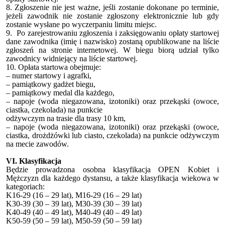
8. Zgłoszenie nie jest ważne, jeśli zostanie dokonane po terminie,
jeżeli zawodnik nie zostanie zgłoszony elektronicznie lub gdy
zostanie wysłane po wyczerpaniu limitu miejsc.
9. Po zarejestrowaniu zgłoszenia i zaksięgowaniu opłaty startowej
dane zawodnika (imię i nazwisko) zostaną opublikowane na liście
zgłoszeń na stronie internetowej. W biegu biorą udział tylko
zawodnicy widniejący na liście startowej.
10. Opłata startowa obejmuje:
– numer startowy i agrafki,
– pamiątkowy gadżet biegu,
– pamiątkowy medal dla każdego,
– napoje (woda niegazowana, izotoniki) oraz przekąski (owoce,
ciastka, czekolada) na punkcie
odżywczym na trasie dla trasy 10 km,
– napoje (woda niegazowana, izotoniki) oraz przekąski (owoce,
ciastka, drożdżówki lub ciasto, czekolada) na punkcie odżywczym
na mecie zawodów.
VI. Klasyfikacja
Będzie prowadzona osobna klasyfikacja OPEN Kobiet i
Mężczyzn dla każdego dystansu, a także klasyfikacja wiekowa w
kategoriach:
K16-29 (16 – 29 lat), M16-29 (16 – 29 lat)
K30-39 (30 – 39 lat), M30-39 (30 – 39 lat)
K40-49 (40 – 49 lat), M40-49 (40 – 49 lat)
K50-59 (50 – 59 lat), M50-59 (50 – 59 lat)