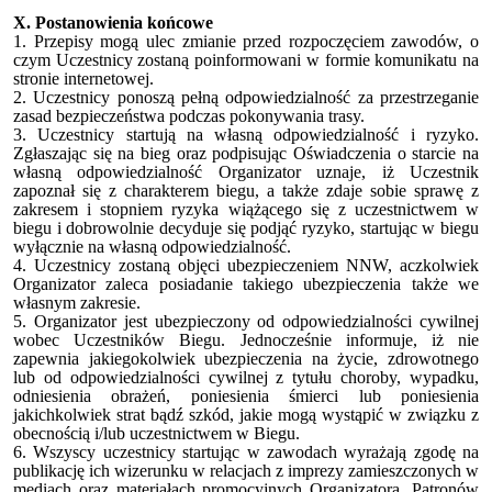
X. Postanowienia końcowe
1. Przepisy mogą ulec zmianie przed rozpoczęciem zawodów, o
czym Uczestnicy zostaną poinformowani w formie komunikatu na
stronie internetowej.
2. Uczestnicy ponoszą pełną odpowiedzialność za przestrzeganie
zasad bezpieczeństwa podczas pokonywania trasy.
3. Uczestnicy startują na własną odpowiedzialność i ryzyko.
Zgłaszając się na bieg oraz podpisując Oświadczenia o starcie na
własną odpowiedzialność Organizator uznaje, iż Uczestnik
zapoznał się z charakterem biegu, a także zdaje sobie sprawę z
zakresem i stopniem ryzyka wiążącego się z uczestnictwem w
biegu i dobrowolnie decyduje się podjąć ryzyko, startując w biegu
wyłącznie na własną odpowiedzialność.
4. Uczestnicy zostaną objęci ubezpieczeniem NNW, aczkolwiek
Organizator zaleca posiadanie takiego ubezpieczenia także we
własnym zakresie.
5. Organizator jest ubezpieczony od odpowiedzialności cywilnej
wobec Uczestników Biegu. Jednocześnie informuje, iż nie
zapewnia jakiegokolwiek ubezpieczenia na życie, zdrowotnego
lub od odpowiedzialności cywilnej z tytułu choroby, wypadku,
odniesienia obrażeń, poniesienia śmierci lub poniesienia
jakichkolwiek strat bądź szkód, jakie mogą wystąpić w związku z
obecnością i/lub uczestnictwem w Biegu.
6. Wszyscy uczestnicy startując w zawodach wyrażają zgodę na
publikację ich wizerunku w relacjach z imprezy zamieszczonych w
mediach oraz materiałach promocyjnych Organizatora, Patronów