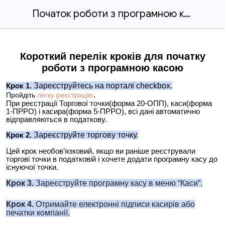
Початок роботи з програмною касою
Короткий перелік кроків для початку
роботи з програмною касою
Зареєструйте
сь на порталі checkbox.
Крок 1.
.
Пройдіть
легку реєстрацію
При реєстрації Торгової точки(форма 20-ОПП), каси(форма
1-ПРРО) і касира(форма 5-ПРРО), всі дані автоматично
відправляються в податкову.
Зареєструйте
торгову точку.
Крок 2.
Цей крок необов’язковий, якщо ви раніше реєстрували
торгові точки в податковій і хочете додати програмну касу до
існуючої точки.
Крок 3.
Зареєструйте програмну касу в меню “Каси”.
Крок 4.
Отримайте електронні підписи касирів або
печатки компанії.