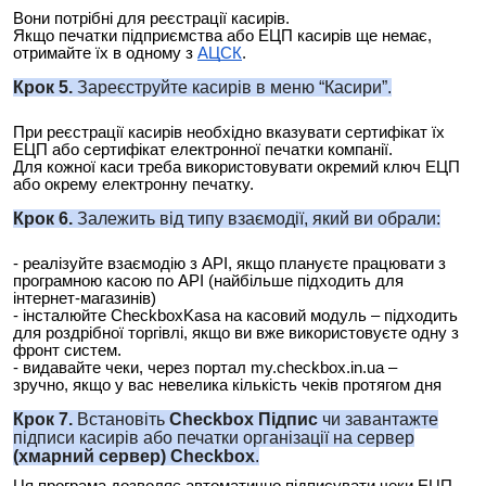
Вони потрібні для реєстрації касирів.
Якщо печатки підприємства або ЕЦП касирів ще немає,
отримайте їх в одному з
АЦСК
.
Крок 5.
Зареєструйте касирів в меню “Касири”.
При реєстрації касирів необхідно вказувати сертифікат їх
ЕЦП або сертифікат електронної печатки компанії.
Для кожної каси треба використовувати окремий ключ ЕЦП
або
окрему
електронну печатку.
Крок 6.
Залежить від типу взаємодії, який ви обрали:
- реалізуйте взаємодію з API, якщо плануєте працювати з
програмною
касою по API (найбільше підходить для
інтернет-магазинів)
- інсталюйте
CheckboxKasa
на касовий модуль – підходить
для роздрібної торгівлі, якщо ви вже використовуєте одну з
фронт систем.
- видавайте чеки, через портал my.checkbox.in.ua –
зручно, якщо у вас невелика кількість чеків протягом дня
Крок 7.
Встановіть
Checkbox Підпис
чи завантажте
підписи касирів або печатки організації на сервер
(хмарний сервер) Checkbox
.
Ця програма дозволяє автоматично підписувати чеки ЕЦП.