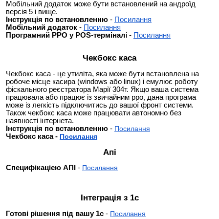
Мобільний додаток може бути встановлений на андроїд
версія 5 і вище.
Інструкція по встановленню
-
Посилання
Мобільний додаток
-
Посилання
Програмний РРО у POS-термінал
і -
Посилання
Чекбокс каса
Чекбокс каса - це утиліта, яка може бути встановлена на
робоче місце касира (windows або linux) і емулює роботу
фіскального реєстратора Марії 304т. Якщо ваша система
працювала або працює із звичайним рро, дана програма
може із легкість підключитись до вашої фронт системи.
Також чекбокс каса може працювати автономно без
наявності інтернета.
Інструкція по встановленню
-
Посилання
Чекбокс каса -
Посилання
Апі
Специфікацією АПІ
-
Посилання
Інтеграція з 1с
Готові рішення під вашу 1с
-
Посилання