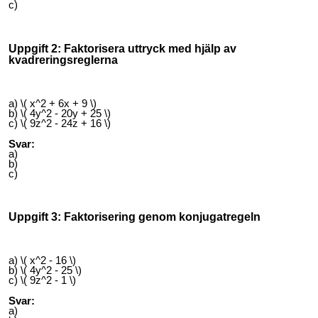
c)
Uppgift 2: Faktorisera uttryck med hjälp av
kvadreringsreglerna
a) \( x^2 + 6x + 9 \)
b) \( 4y^2 - 20y + 25 \)
c) \( 9z^2 - 24z + 16 \)
Svar:
a)
b)
c)
Uppgift 3: Faktorisering genom konjugatregeln
a) \( x^2 - 16 \)
b) \( 4y^2 - 25 \)
c) \( 9z^2 - 1 \)
Svar:
a)