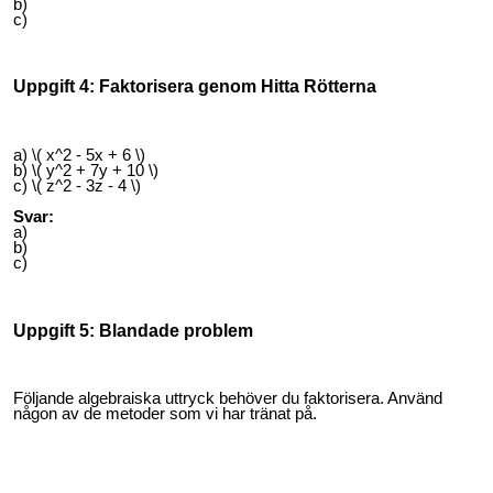
b)
c)
Uppgift 4: Faktorisera genom Hitta Rötterna
a) \( x^2 - 5x + 6 \)
b) \( y^2 + 7y + 10 \)
c) \( z^2 - 3z - 4 \)
Svar:
a)
b)
c)
Uppgift 5: Blandade problem
Följande algebraiska uttryck behöver du faktorisera. Använd
någon av de metoder som vi har tränat på.