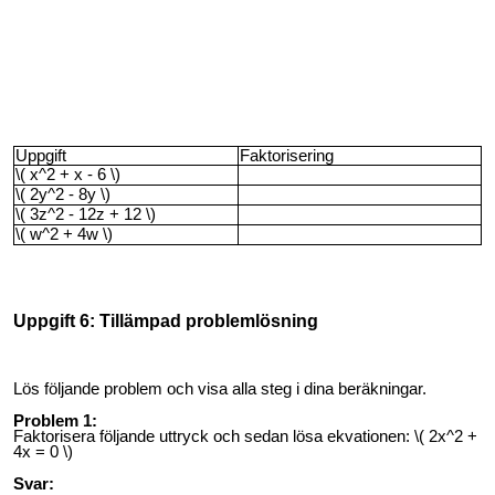
Uppgift
Faktorisering
\( x^2 + x - 6 \)
\( 2y^2 - 8y \)
\( 3z^2 - 12z + 12 \)
\( w^2 + 4w \)
Uppgift 6: Tillämpad problemlösning
Lös följande problem och visa alla steg i dina beräkningar.
Problem 1:
Faktorisera följande uttryck och sedan lösa ekvationen: \( 2x^2 +
4x = 0 \)
Svar: