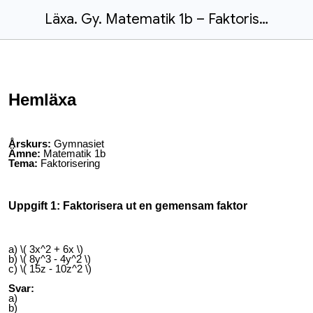
Läxa. Gy. Matematik 1b – Faktorisering
Hemläxa
Årskurs:
Gymnasiet
Ämne:
Matematik 1b
Tema:
Faktorisering
Uppgift 1: Faktorisera ut en gemensam faktor
a) \( 3x^2 + 6x \)
b) \( 8y^3 - 4y^2 \)
c) \( 15z - 10z^2 \)
Svar:
a)
b)