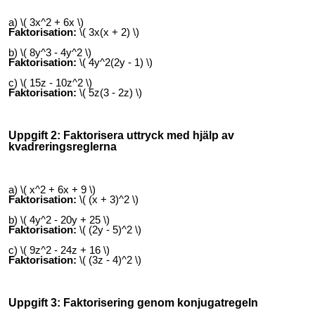
a) \( 3x^2 + 6x \)
Faktorisation:
\( 3x(x + 2) \)
b) \( 8y^3 - 4y^2 \)
Faktorisation:
\( 4y^2(2y - 1) \)
c) \( 15z - 10z^2 \)
Faktorisation:
\( 5z(3 - 2z) \)
Uppgift 2: Faktorisera uttryck med hjälp av
kvadreringsreglerna
a) \( x^2 + 6x + 9 \)
Faktorisation:
\( (x + 3)^2 \)
b) \( 4y^2 - 20y + 25 \)
Faktorisation:
\( (2y - 5)^2 \)
c) \( 9z^2 - 24z + 16 \)
Faktorisation:
\( (3z - 4)^2 \)
Uppgift 3: Faktorisering genom konjugatregeln