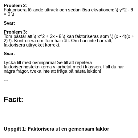
Problem 2:
Faktorisera följande uttryck och sedan lösa ekvationen: \( y^2 - 9
= 0 \)
Svar:
Problem 3:
Tom påstår att \( x^2 + 2x - 8 \) kan faktoriseras som \( (x - 4)(x +
2) \). Kontrollera om Tom har rätt. Om han inte har rätt,
faktorisera uttrycket korrekt.
Svar:
Lycka till med övningarna! Se till att repetera
faktoriseringsteknikerna vi arbetat med i klassen. Ifall du har
några frågor, tveka inte att fråga på nästa lektion!
---
Facit:
Uppgift 1: Faktorisera ut en gemensam faktor