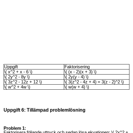
Uppgift
Faktorisering
\( x^2 + x - 6 \)
\( (x - 2)(x + 3) \)
\( 2y^2 - 8y \)
\( 2y(y - 4) \)
\( 3z^2 - 12z + 12 \)
\( 3(z^2 - 4z + 4) = 3(z - 2)^2 \)
\( w^2 + 4w \)
\( w(w + 4) \)
Uppgift 6: Tillämpad problemlösning
Problem 1:
Faktorisera följande uttryck och sedan lösa ekvationen: \( 2x^2 +