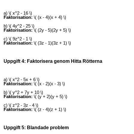
a) \( x^2 - 16 \)
Faktorisation:
\( (x - 4)(x + 4) \)
b) \( 4y^2 - 25 \)
Faktorisation:
\( (2y - 5)(2y + 5) \)
c) \( 9z^2 - 1 \)
Faktorisation:
\( (3z - 1)(3z + 1) \)
Uppgift 4: Faktorisera genom Hitta Rötterna
a) \( x^2 - 5x + 6 \)
Faktorisation:
\( (x - 2)(x - 3) \)
b) \( y^2 + 7y + 10 \)
Faktorisation:
\( (y + 2)(y + 5) \)
c) \( z^2 - 3z - 4 \)
Faktorisation:
\( (z - 4)(z + 1) \)
Uppgift 5: Blandade problem