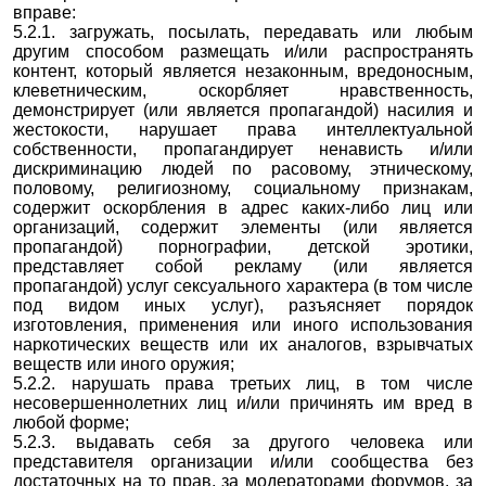
вправе:
5.2.1. загружать, посылать, передавать или любым
другим способом размещать и/или распространять
контент, который является незаконным, вредоносным,
клеветническим, оскорбляет нравственность,
демонстрирует (или является пропагандой) насилия и
жестокости, нарушает права интеллектуальной
собственности, пропагандирует ненависть и/или
дискриминацию людей по расовому, этническому,
половому, религиозному, социальному признакам,
содержит оскорбления в адрес каких-либо лиц или
организаций, содержит элементы (или является
пропагандой) порнографии, детской эротики,
представляет собой рекламу (или является
пропагандой) услуг сексуального характера (в том числе
под видом иных услуг), разъясняет порядок
изготовления, применения или иного использования
наркотических веществ или их аналогов, взрывчатых
веществ или иного оружия;
5.2.2. нарушать права третьих лиц, в том числе
несовершеннолетних лиц и/или причинять им вред в
любой форме;
5.2.3. выдавать себя за другого человека или
представителя организации и/или сообщества без
достаточных на то прав, за модераторами форумов, за