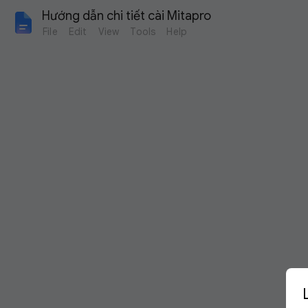
Hướng dẫn chi tiết cài Mitapro
File
Edit
View
Tools
Help