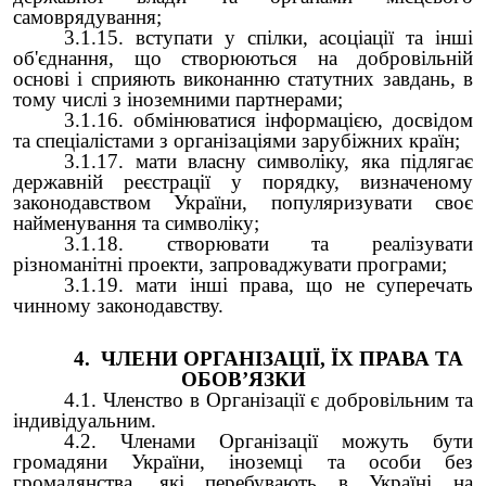
самоврядування;
3.1.15. вступати у спілки, асоціації та інші
об'єднання, що створюються на добровільній
основі і сприяють виконанню статутних завдань, в
тому числі з іноземними партнерами;
3.1.16. обмінюватися інформацією, досвідом
та спеціалістами з організаціями зарубіжних країн;
3.1.17. мати власну символіку, яка підлягає
державній реєстрації у порядку, визначеному
законодавством України, популяризувати своє
найменування та символіку;
3.1.18. створювати та реалізувати
різноманітні проекти, запроваджувати програми;
3.1.19. мати інші права, що не суперечать
чинному законодавству.
4. ЧЛЕНИ ОРГАНІЗАЦІЇ, ЇX ПРАВА ТА
ОБОВ’ЯЗКИ
4.1. Членство в Організації є добровільним та
індивідуальним.
4.2. Членами Організації можуть бути
громадяни України, іноземці та особи без
громадянства, які перебувають в Україні на