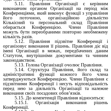
5.11. Правління Організації є керівним
виконавчим органом Організації на період між
Конференціями, який виконує функції з управління
його поточною, організаційною діяльністю
Кількісний та персональний склад Правління
обирається Конференцією. Члени Правління
можуть бути переобраними повторно необмежену
кількість разів.
5.12. Правління підзвітне Конференції і
організовує виконання її рішень. Правління діє від
імені Організації в межах, передбачених даним
Статутом, внутрішніми документами та чинним
законодавством.
5.13. Голова Організації очолює Правління.
5.14. Структура Правління, його склад та
адміністративні функції кожного його члена
затверджуються Конференцією. Члени Правління є
підзвітними Конференції і несуть відповідальність
перед нею за діяльність Організації та належне
виконання своїх посадових обов’язків.
5.15. До компетенції Правління відноситься:
5.15.1. Організація виконання рішень
Конференції.