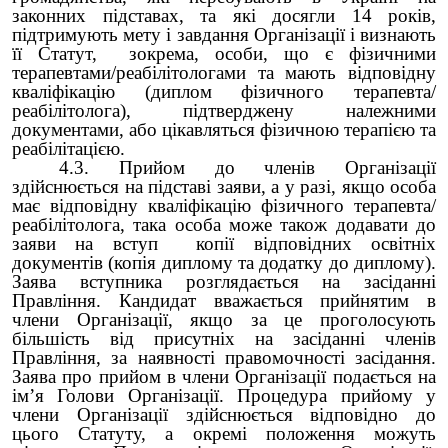
законних підставах, та які досягли 14 років,
підтримують мету і завдання Організації і визнають
її Статут, зокрема, особи, що є фізичними
терапевтами/реабілітологами та мають відповідну
кваліфікацію (диплом фізичного терапевта/
реабілітолога), підтверджену належними
документами, або цікавляться фізичною терапією та
реабілітацією.
4.3. Прийом до членів Організації
здійснюється на підставі заяви, а у разі, якщо особа
має відповідну кваліфікацію фізичного терапевта/
реабілітолога, така особа може також додавати до
заяви на вступ копії відповідних освітніх
документів (копія диплому та додатку до диплому).
Заява вступника розглядається на засіданні
Правління. Кандидат вважається прийнятим в
члени Організації, якщо за це проголосують
більшість від присутніх на засіданні членів
Правління, за наявності правомочності засідання.
Заява про прийом в члени Організації подається на
ім’я Голови Організації. Процедура прийому у
члени Організації здійснюється відповідно до
цього Статуту, а окремі положення можуть