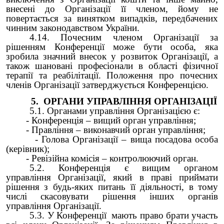
внесені до Організації її членом, йому не
повертається за винятком випадків, передбачених
чинним законодавством України.
4.14. Почесним членом Організації за
рішенням Конференції може бути особа, яка
зробила значний внесок у розвиток Організації, а
також шановані професіонали в області фізичної
терапії та реабілітації. Положення про почесних
членів Організації затверджується Конференцією.
5. ОРГАНИ УПРАВЛІННЯ ОРГАНІЗАЦІЇ
5.1. Органами управління Організацією є:
- Конференція – вищий орган управління;
- Правління – виконавчий орган управління;
- Голова Організації – вища посадова особа
(керівник);
- Ревізійна комісія – контролюючий орган.
5.2. Конференція є вищим органом
управління Організації, який в праві приймати
рішення з будь-яких питань її діяльності, в тому
числі скасовувати рішення інших органів
управління Організації.
5.3. У Конференції мають право брати участь