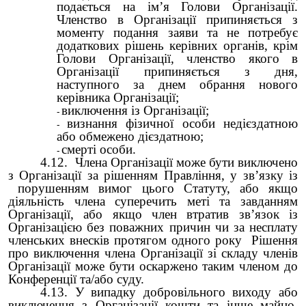
подається на ім’я Голови Організації.
Членство в Організації припиняється з
моменту подання заяви та не потребує
додаткових рішень керівних органів, крім
Голови Організації, членство якого в
Організації припиняється з дня,
наступного за днем обрання нового
керівника Організації;
виключення із Організації;
визнання фізичної особи недієздатною
або обмежено дієздатною;
смерті особи.
4.12. Члена Організації може бути виключено
з Організації за рішенням Правління, у зв’язку із
порушенням вимог цього Статуту, або якщо
діяльність члена суперечить меті та завданням
Організації, або якщо член втратив зв’язок із
Організацією без поважних причин чи за несплату
членських внесків протягом одного року Рішення
про виключення члена Організації зі складу членів
Організації може бути оскаржено таким членом до
Конференції та/або суду.
4.13. У випадку добровільного виходу або
виключення з Організації кошти та інше майно,