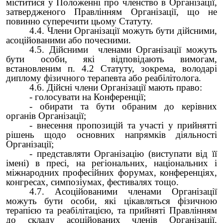
міститися у Положенні про членство в Організації,
затвердженого Правлінням Організації, що не
повинно суперечити цьому Статуту.
4.4. Члени Організації можуть бути дійсними,
асоційованими або почесними.
4.5. Дійсними членами Організації можуть
бути особи, які відповідають вимогам,
встановленим п. 4.2 Статуту, зокрема, володарі
диплому фізичного терапевта або реабілітолога.
4.6. Дійсні члени Організації мають право:
- голосувати на Конференції;
- обирати та бути обраним до керівних
органів Організації;
- внесення пропозицій та участі у прийнятті
рішень щодо основних напрямків діяльності
Організації;
- представляти Організацію (виступати від її
імені) в пресі, на регіональних, національних і
міжнародних професійних форумах, конференціях,
конгресах, симпозіумах, фестивалях тощо.
4.7. Асоційованими членами Організації
можуть бути особи, які цікавляться фізичною
терапією та реабілітацією, та прийняті Правлінням
до складу асоційованих членів Організації.