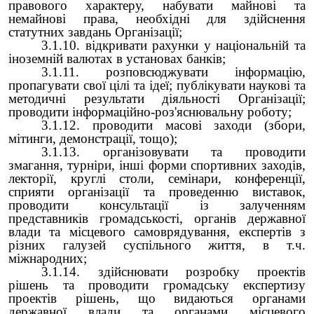
правового характеру, набувати майнові та
немайнові права, необхідні для здійснення
статутних завдань Організації;
3.1.10. відкривати рахунки у національній та
іноземній валютах в установах банків;
3.1.11. розповсюджувати інформацію,
пропагувати свої цілі та ідеї; публікувати наукові та
методичні результати діяльності Організації;
проводити інформаційно-роз'яснювальну роботу;
3.1.12. проводити масові заходи (збори,
мітинги, демонстрації, тощо);
3.1.13. організовувати та проводити
змагання, турніри, інші форми спортивних заходів,
лекторії, круглі столи, семінари, конференції,
сприяти організації та проведенню виставок,
проводити консультації із залученням
представників громадськості, органів державної
влади та місцевого самоврядування, експертів з
різних галузей суспільного життя, в т.ч.
міжнародних;
3.1.14. здійснювати розробку проектів
рішень та проводити громадську експертизу
проектів рішень, що видаються органами
державної влади та органами місцевого