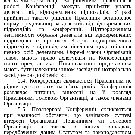
всі члени Організації. За рішенням Правління в
роботі Конференції можуть приймати участь
делегати від відокремлених підрозділів. У разі
прийняття такого рішення Правління встановлює
норму представництва делегатів від відокремлених
підрозділів на Конференції. Підтвердженням
легітимності обрання делегатів від відокремлених
підрозділів є протокол Зборів відокремленого
підрозділу з відповідним рішенням щодо обрання
певних осіб делегатами. Окремі члени Організації
також мають право делегувати на Конференцію
свого представника. Повноваження представника
мають бути належним чином засвідчені нотаріально
засвідченою довіреністю.
5.4. Конференція скликається Правлінням не
рідше одного разу на п’ять років. Конференція
розглядає питання, винесені на її розгляд
Правлінням, Головою Організації, а також членами
Організації.
5.5. Позачергові Конференції скликаються
при наявності обставин, що зачіпають суттєві
інтереси Організації Правлінням чи Головою
Організації, а також в інших випадках,
передбачених даним Статутом та законодавством