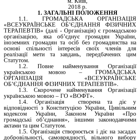
м. Київ,
2018 р.
1. ЗАГАЛЬНІ ПОЛОЖЕННЯ
1.1. ГРОМАДСЬКА ОРГАНІЗАЦІЯ
«ВСЕУКРАЇНСЬКЕ ОБ’ЄДНАННЯ ФІЗИЧНИХ
ТЕРАПЕВТІВ» (далі - Організація) є громадською
організацією, яка об’єднує громадян України,
іноземних громадян та осіб без громадянства на
основі спільності інтересів своїх членів для
реалізації мети та завдань, передбачених цим
Статутом.
1.2. Повне найменування Організації
українською мовою – ГРОМАДСЬКА
ОРГАНІЗАЦІЯ «ВСЕУКРАЇНСЬКЕ
ОБ’ЄДНАННЯ ФІЗИЧНИХ ТЕРАПЕВТІВ».
1.3. Скорочене найменування Організації
українською мовою – ГО «ВОФТ».
1.4. Організація створена та діє у
відповідності з Конституцією України, Цивільним
кодексом України, Законом України «Про
громадські об’єднання», іншими законодавчими
актами та цим Статутом.
1.5. Організація створюється і діє на засадах
добровільності, самоврядності, вільного вибору