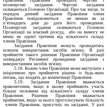
Правління. Правління проводить чергові і
позачергові засідання. Чергові засідання
скликаються Головою Організації. Про час місце, та
порядок денний засідання Правління члени
Правління повідомляються не менше як за
п’ятнадцять днів до дати його проведення.
Позачергові засідання скликаються Головою
Організації на власний розсуд, або на вимогу не
менш як однієї третини від кількісного складу
членів Правління.
Засідання Правління можуть проводитись
шляхом використання засобів зв'язку. В разі
прийняття такого рішення Правління Організації
затверджує Регламент проведення засідання з
використанням засобів зв'язку.
5.18. Кожен член Правління може виступати з
ініціативою про прийняття рішень із будь-яких
питань, що входять до компетенції Правління.
5.19. Засідання Правління вважається
правомочним, якщо в ньому приймають участь
більше половини від кількісного складу членів
Правління. Рішення Правління вважається
прийнятим, якщо за нього проголосувало більшість
членів Правління, присутніх на засіданні. У разі