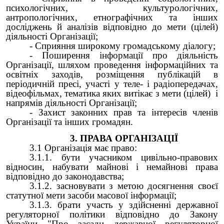
психологічних, культурологічних,
антропологічних, етнографічних та інших
досліджень й аналізів відповідно до мети (цілей)
діяльності Організації;
- Сприяння широкому громадському діалогу;
- Поширення інформації про діяльність
Організації, шляхом проведення інформаційних та
освітніх заходів, розміщення публікацій в
періодичній пресі, участі у теле- і радіопередачах,
відеофільмах, тематика яких витікає з мети (цілей) і
напрямів діяльності Організації;
- Захист законних прав та інтересів членів
Організації та інших громадян.
3. ПРАВА ОРГАНІЗАЦІЇ
3.1 Організація має право:
3.1.1. бути учасником цивільно-правових
відносин, набувати майнові і немайнові права
відповідно до законодавства;
3.1.2. засновувати з метою досягнення своєї
статутної мети засоби масової інформації;
3.1.3. брати участь у здійсненні державної
регуляторної політики відповідно до
Закону
України "Про засади державної регуляторної