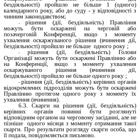
бездіяльності) пройшло не більше 1 (одного)
календарного року, або до суду - у відповідності з
чинним законодавством;
рішення (дії, бездіяльність) Правління
можуть бути оскаржені на черговій або
позачерговій Конференції, якщо з моменту
ухвалення оскаржуваного рішення (вчинення дії,
бездіяльності) пройшло не більше одного року ;
рішення (дії, бездіяльність) Голови
Організації можуть бути оскаржені Правлінню або
на Конференції, якщо з моменту ухвалення
оскаржуваного рішення (вчинення дії,
бездіяльності) пройшло не більше одного року ;
рішення (дії, бездіяльність) керівних органів
відокремлених підрозділів можуть бути оскаржені
Правлінню протягом одного року з моменту їх
ухвалення (вчинення).
6.3. Скарги на рішення (дії, бездіяльність)
керівних органів повинні бути розглянуті
відповідним органом на черговому засіданні, але не
пізніше одного місяця з моменту отримання такої
скарги. Про результати розгляду скарги особа, що
її подала, повідомляється письмово.