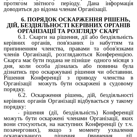
протягом звітного періоду. Дана інформація
доводиться до відома членам Організації.
6. ПОРЯДОК ОСКАРЖЕННЯ РІШЕНЬ,
ДІЙ, БЕЗДІЯЛЬНОСТІ КЕРІВНИХ ОРГАНІВ
ОРГАНІЗАЦІЇ ТА РОЗГЛЯДУ СКАРГ
6.1. Скарги на рішення, дії або бездіяльність
керівних органів, пов'язаних із набуттям та
припиненням членства, правами та обов'язками
членів Організації, розглядаються Конференцією.
Скарга має бути подана не пізніше одного місяця з
дня, коли особа дізналась або повинна була
дізнатись про оскаржувані рішення чи обставини.
Рішення Конференції з приводу членства в
Організації можуть бути оскаржені в судовому
порядку.
6.2. Оскарження рішень, дій, бездіяльності
керівних органів Організації відбувається у такому
порядку:
рішення (дії, бездіяльність) Конференції
можуть бути оскаржені членами Організації, яких
вони стосуються, на наступних Конференції (у т.ч.
позачергових), якщо з моменту ухвалення
оскаржуваного рішення (вчинення дії,