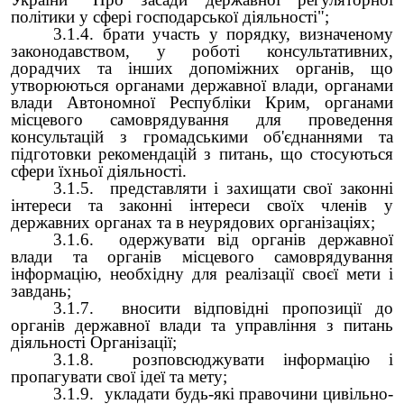
політики у сфері господарської діяльності"
;
3.1.4. брати участь у порядку, визначеному
законодавством, у роботі консультативних,
дорадчих та інших допоміжних органів, що
утворюються органами державної влади, органами
влади Автономної Республіки Крим, органами
місцевого самоврядування для проведення
консультацій з громадськими об'єднаннями та
підготовки рекомендацій з питань, що стосуються
сфери їхньої діяльності.
3.1.5. представляти і захищати свої законні
інтереси та законні інтереси своїх членів у
державних органах та в неурядових організаціях;
3.1.6. одержувати від органів державної
влади та органів місцевого самоврядування
інформацію, необхідну для реалізації своєї мети і
завдань;
3.1.7. вносити відповідні пропозиції до
органів державної влади та управління з питань
діяльності Організації;
3.1.8. розповсюджувати інформацію і
пропагувати свої ідеї та мету;
3.1.9. укладати будь-які правочини цивільно-