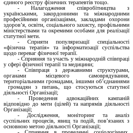
єдиного реєстру фізичних терапевтів тощо.
- Налагодження співробітництва з
українськими, закордонними та міжнародними
професійними організаціями, закладами охорони
здоров’я, освіти, соціального захисту, профільними
міністерствами та окремими особами для реалізації
статутної мети.
- Сприяти популяризації спеціальності
«фізична терапія» та інформатизації суспільства
щодо переваг фізичної терапії.
- Сприяння та участь у міжнародній співпраці
у сфері фізичної терапії та медицини;
- Співпраця з державними структурами,
органами місцевого самоврядування,
територіальними громадами, іншими об’єднаннями
громадян з питань, що стосуються статутної
діяльності Організації;
- Проведення адвокаційних кампаній
відповідно до мети (цілей) та напрямів діяльності
Організації;
- Дослідження, моніторинг та аналіз
суспільних процесів, явищ та подій, пов’язаних з
основною метою діяльності Організації;
- Сприяння в проведенні соціологічних,