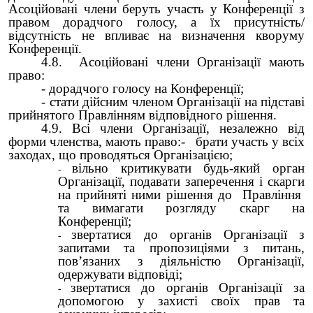
Асоційовані члени беруть участь у Конференції з
правом дорадчого голосу, а їх присутність/
відсутність не впливає на визначення кворуму
Конференції.
4.8. Асоційовані члени Організації мають
право:
- дорадчого голосу на Конференції;
- стати дійсним членом Організації на підставі
прийнятого Правлінням відповідного рішення.
4.9. Всі члени Організації, незалежно від
форми членства, мають право:- брати участь у всіх
заходах, що проводяться Організацією;
вільно критикувати будь-який орган
Організації, подавати заперечення і скарги
на прийняті ними рішення до Правління
та вимагати розгляду скарг на
Конференції;
звертатися до органів Організації з
запитами та пропозиціями з питань,
пов’язаних з діяльністю Організації,
одержувати відповіді;
звертатися до органів Організації за
допомогою у захисті своїх прав та