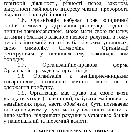
території діяльності, рівності перед законом,
відсутності майнового інтересу членів, прозорості,
відкритості та публічності.
1.6. Організація набуває прав юридичної
особи з моменту державної реєстрації згідно з
чинним законодавством, може мати свою печатку,
штампи і бланки з власною назвою, рахунки, в тому
числі в іноземній валюті в банківських установах,
свою символіку. Символіка Організації
реєструється у встановленому законодавством
порядку.
1.7. Організаційно-правова форма
Організації: громадська організація.
1.8 Організація є непідприємницьким
товариством, основною метою якого не є
одержання прибутку.
1.9. Організація має право від свого імені
укладати угоди (правочини), набувати майнових та
немайнових прав, нести обов’язки, бути позивачем
та відповідачем у суді, мати у власності кошти та
інше майно, відкривати рахунки в установах банків
у національній та іноземній валюті.
2. МЕТА (ЦІЛІ) ТА НАПРЯМИ