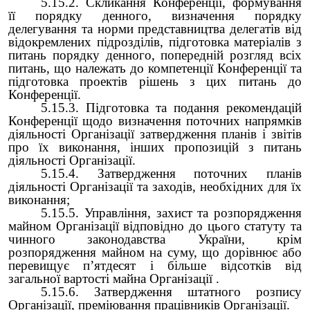
5.15.2. Скликання Конференції, формування
її порядку денного, визначення порядку
делегування та норми представництва делегатів від
відокремлених підрозділів, підготовка матеріалів з
питань порядку денного, попередній розгляд всіх
питань, що належать до компетенції Конференції та
підготовка проектів рішень з цих питань до
Конференції.
5.15.3. Підготовка та подання рекомендацій
Конференції щодо визначення поточних напрямків
діяльності Організації затвердження планів і звітів
про їх виконання, інших пропозицій з питань
діяльності Організації.
5.15.4. Затвердження поточних планів
діяльності Організації та заходів, необхідних для їх
виконання;
5.15.5. Управління, захист та розпорядження
майном Організації відповідно до цього статуту та
чинного законодавства України, крім
розпорядження майном на суму, що дорівнює або
перевищує п’ятдесят і більше відсотків від
загальної вартості майна Організації .
5.15.6. Затвердження штатного розпису
Організації, преміювання працівників Організації.