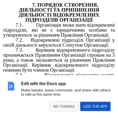
7. ПОРЯДОК СТВОРЕННЯ,
ДІЯЛЬНОСТІ ТА ПРИПИНЕННЯ
ДІЯЛЬНОСТІ ВІДОКРЕМЛЕНИХ
ПІДРОЗДІЛІВ
ОРГАНІЗАЦІЇ
7.1. Організація може мати відокремлені
підрозділи, які не є юридичними особами та
утворюються за рішенням Правління Організації.
7.2. Відокремлені підрозділі Організації у
своїй діяльності керуються Статутом Організації.
7.3. Керівник відокремленого підрозділу
призначається Правлінням Організації строком на 3
роки, а токож звільняється за рішенням Правління
Організації. Керівник відокремленого підрозділу
повинен бути членом Організації.
7.4. Відокремлені підрозділи мають
наступні повноваження:
Edit with the Docs app
реалізують статутні мету та завдання
Організації у певному населеному пункті в
Make tweaks, leave comments, and share with others
межах наданих рішенням Конференції;
to edit at the same time.
проводять роботу по залученню нових
членів засобами, не забороненими чинним
NO THANKS
USE THE APP
законодавством України;
представляють Організацію на території