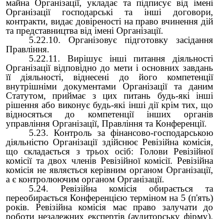
майна Організації, укладає та підписує від імені
Організації господарські та інші договори,
контракти, видає довіреності на право вчинення дій
та представництва від імені Організації.
5.22.10. Організовує підготовку засідання
Правління.
5.22.11. Вирішує інші питання діяльності
Організації відповідно до мети і основних завдань
її діяльності, віднесені до його компетенції
внутрішніми документами Організації та даним
Статутом, приймає з цих питань будь-які інші
рішення або виконує будь-які інші дії крім тих, що
відносяться до компетенції інших органів
управління Організації, Правління та Конференції.
5.23. Контроль за фінансово-господарською
діяльністю Організації здійснює Ревізійна комісія,
що складається з трьох осіб: Голови Ревізійної
комісії та двох членів Ревізійної комісії. Ревізійна
комісія не являється керівним органом Організації,
а є контролюючим органом Організації.
5.24. Ревізійна комісія обирається та
переобирається Конференцією терміном на 5 (п'ять)
років. Ревізійна комісія має право залучати до
роботи незалежних експертів (аудиторську фірму).