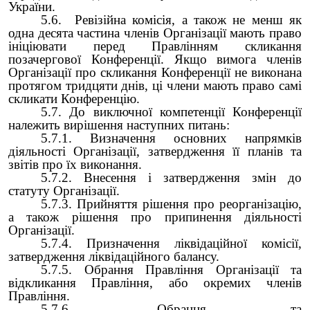
України.
5.6. Ревізійна комісія, а також не менш як
одна десята частина членів Організації мають право
ініціювати перед Правлінням скликання
позачергової Конференції. Якщо вимога членів
Організації про скликання Конференції не виконана
протягом тридцяти днів, ці члени мають право самі
скликати Конференцію.
5.7. До виключної компетенції Конференції
належить вирішення наступних питань:
5.7.1. Визначення основних напрямків
діяльності Організації, затвердження її планів та
звітів про їх виконання.
5.7.2. Внесення і затвердження змін до
статуту Організації.
5.7.3. Прийняття рішення про реорганізацію,
а також рішення про припинення діяльності
Організації.
5.7.4. Призначення ліквідаційної комісії,
затвердження ліквідаційного балансу.
5.7.5. Обрання Правління Організації та
відкликання Правління, або окремих членів
Правління.
5.7.6. Обрання та