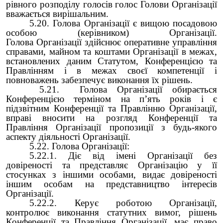
рівного розподілу голосів голос Голови Організації
вважається вирішальним.
5.20. Голова Організації є вищою посадовою
особою (керівником) Організації.
Голова Організації здійснює оперативне управління
справами, майном та коштами Організації в межах,
встановлених даним Статутом, Конференцією та
Правлінням і в межах своєї компетенції і
повноважень забезпечує виконання їх рішень.
5.21. Голова Організації обирається
Конференцією терміном на п’ять років і є
підзвітним Конференції та Правлінню Організації,
вправі вносити на розгляд Конференції та
Правління Організації пропозиції з будь-якого
аспекту діяльності Організації.
5.22. Голова Організації:
5.22.1. Діє від імені Організації без
довіреності та представляє Організацію у її
стосунках з іншими особами, видає довіреності
іншим особам на представництво інтересів
Організації.
5.22.2. Керує роботою Організації,
контролює виконання статутних вимог, рішень
Конференції та Правління Організації, має право