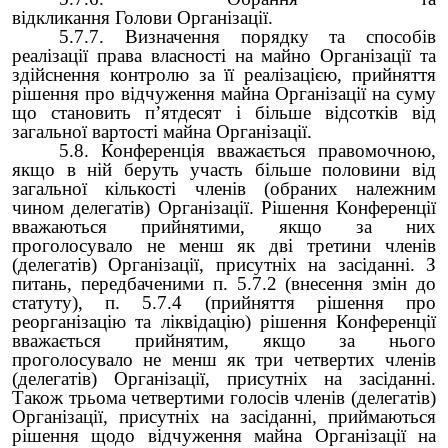
відкликання Голови Організації.
5.7.7. Визначення порядку та способів
реалізації права власності на майно Організації та
здійснення контролю за її реалізацією, прийняття
рішення про відчуження майна Організації на суму
що становить п’ятдесят і більше відсотків від
загальної вартості майна Організації.
5.8. Конференція вважається правомочною,
якщо в ній беруть участь більше половини від
загальної кількості членів (обраних належним
чином делегатів) Організації. Рішення Конференції
вважаються прийнятими, якщо за них
проголосувало не менш як дві третини членів
(делегатів) Організації, присутніх на засіданні. З
питань, передбаченими п. 5.7.2 (внесення змін до
статуту), п. 5.7.4 (прийняття рішення про
реорганізацію та ліквідацію) рішення Конференції
вважається прийнятим, якщо за нього
проголосувало не менш як три четвертих членів
(делегатів) Організації, присутніх на засіданні.
Також трьома четвертими голосів членів (делегатів)
Організації, присутніх на засіданні, приймаються
рішення щодо відчуження майна Організації на