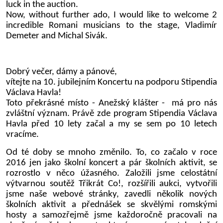
luck in the auction.
Now, without further ado, I would like to welcome 2
incredible Romani musicians to the stage, Vladimír
Demeter and Michal Sivák.
Dobrý večer, dámy a pánové,
vítejte na 10. jubilejním Koncertu na podporu Stipendia
Václava Havla!
Toto překrásné místo - Anežský klášter - má pro nás
zvláštní význam. Právě zde program Stipendia Václava
Havla před 10 lety začal a my se sem po 10 letech
vracíme.
Od té doby se mnoho změnilo. To, co začalo v roce
2016 jen jako školní koncert a pár školních aktivit, se
rozrostlo v něco úžasného. Založili jsme celostátní
výtvarnou soutěž Třikrát Co!, rozšířili aukci,
vytvořili
jsme naše webové stránky, z
avedli několik nových
školních aktivit a přednášek se skvělými romskými
hosty a samozřejmě jsme každoročně pracovali na