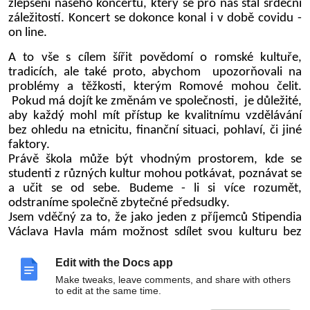
zlepšení našeho koncertu, který se pro nás stal srdeční
záležitostí. Koncert se dokonce konal i v době covidu -
on line.
A to vše s cílem šířit povědomí o romské kultuře,
tradicích, ale také proto, abychom upozorňovali na
problémy a těžkosti, kterým Romové mohou čelit.
Pokud má dojít ke změnám ve společnosti, je důležité,
aby každý mohl mít přístup ke kvalitnímu vzdělávání
bez ohledu na etnicitu, finanční situaci, pohlaví, či jiné
faktory.
Právě škola může být vhodným prostorem, kde se
studenti z různých kultur mohou potkávat, poznávat se
a učit se od sebe. Budeme - li si více rozumět,
odstraníme společně zbytečné předsudky.
Jsem vděčný za to, že jako jeden z příjemců Stipendia
Václava Havla mám možnost sdílet svou kulturu bez
studu a v bezpečném prostředí.
Chtěl bych všem poděkovat za to, že jste dnes přišli a
Edit with the Docs app
podpořili nás v našem úsilí. Přeji vám krásný hudební
Make tweaks, leave comments, and share with others
zážitek a hodně štěstí v aukci!
to edit at the same time.
Nyní mi dovolte přivítat 2 úžasné romské muzikanty -