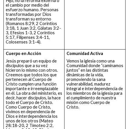
Hijo, no la reforma externa o
el cambio por medio del
esfuerzo humano. Personas
transformadas por Dios
transforman su entorno
(Romanos 8:29, 2 Corintios
3:18, 1 Juan 3:2, Gálatas 3:2-
3, Efesios 1-3, 2 Corintios
5:17, Filipenses 3:4-11,
Colosenses 3:1-4).
Cuerpo en Acción
Comunidad Activa
Jesús preparó un equipo de
Vemos la iglesia como una
discípulos que a su vez
Comunidad donde “caminamos
hicieron lo mismo con otros.
juntos” en las distintas
Creemos que todos los que
dinámicas de la vida,
pertenecen al Cuerpo de
promoviendo la sana
Cristo cumplen una función
vulnerabilidad, madurez
importante e irreemplazable
integral e interdependencia de
en él. La obra del ministerio, es
los miembros de la iglesia para
decir, hacer discípulos, la hace
el cumplimiento de nuestra
todo el Cuerpo de Cristo.
misión como Cuerpo de
Como Cuerpo de Cristo,
Cristo.
vivimos en dependencia de
Dios e interdependencia los
unos de los otros (Mateo
28:18-20, 2 Timoteo 2:2,