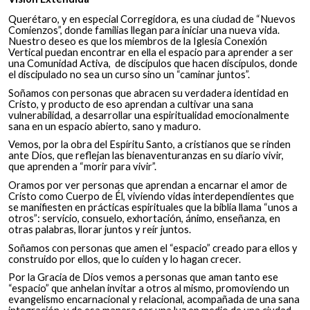
Querétaro, y en especial Corregidora, es una ciudad de “Nuevos
Comienzos”, donde familias llegan para iniciar una nueva vida.
Nuestro deseo es que los miembros de la Iglesia Conexión
Vertical puedan encontrar en ella el espacio para aprender a ser
una Comunidad Activa, de discípulos que hacen discípulos, donde
el discipulado no sea un curso sino un “caminar juntos”.
Soñamos con personas que abracen su verdadera identidad en
Cristo, y producto de eso aprendan a cultivar una sana
vulnerabilidad, a desarrollar una espiritualidad emocionalmente
sana en un espacio abierto, sano y maduro.
Vemos, por la obra del Espíritu Santo, a cristianos que se rinden
ante Dios, que reflejan las bienaventuranzas en su diario vivir,
que aprenden a “morir para vivir”.
Oramos por ver personas que aprendan a encarnar el amor de
Cristo como Cuerpo de Él, viviendo vidas interdependientes que
se manifiesten en prácticas espirituales que la biblia llama “unos a
otros”: servicio, consuelo, exhortación, ánimo, enseñanza, en
otras palabras, llorar juntos y reír juntos.
Soñamos con personas que amen el “espacio” creado para ellos y
construido por ellos, que lo cuiden y lo hagan crecer.
Por la Gracia de Dios vemos a personas que aman tanto ese
“espacio” que anhelan invitar a otros al mismo, promoviendo un
evangelismo encarnacional y relacional, acompañada de una sana