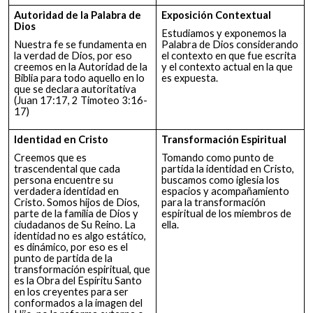
Autoridad de la Palabra de
Exposición Contextual
Dios
Estudiamos y exponemos la
Nuestra fe se fundamenta en
Palabra de Dios considerando
la verdad de Dios, por eso
el contexto en que fue escrita
creemos en la Autoridad de la
y el contexto actual en la que
Biblia para todo aquello en lo
es expuesta.
que se declara autoritativa
(Juan 17:17, 2 Timoteo 3:16-
17)
Identidad en Cristo
Transformación Espiritual
Creemos que es
Tomando como punto de
trascendental que cada
partida la identidad en Cristo,
persona encuentre su
buscamos como iglesia los
verdadera identidad en
espacios y acompañamiento
Cristo. Somos hijos de Dios,
para la transformación
parte de la familia de Dios y
espiritual de los miembros de
ciudadanos de Su Reino. La
ella.
identidad no es algo estático,
es dinámico, por eso es el
punto de partida de la
transformación espiritual, que
es la Obra del Espíritu Santo
en los creyentes para ser
conformados a la imagen del