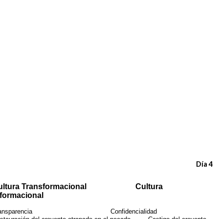
Día 4
ultura Transformacional Cultura
formacional
ransparencia Confidencialidad