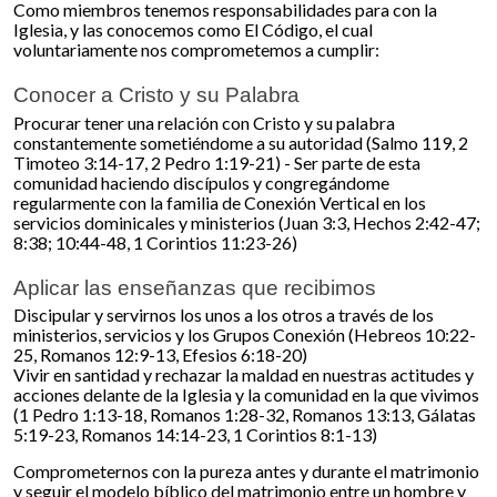
Como miembros tenemos responsabilidades para con la
Iglesia, y las conocemos como El Código, el cual
voluntariamente nos comprometemos a cumplir:
Conocer a Cristo y su Palabra
Procurar tener una relación con Cristo y su palabra
constantemente sometiéndome a su autoridad (Salmo 119, 2
Timoteo 3:14-17, 2 Pedro 1:19-21) - Ser parte de esta
comunidad haciendo discípulos y congregándome
regularmente con la familia de Conexión Vertical en los
servicios dominicales y ministerios (Juan 3:3, Hechos 2:42-47;
8:38; 10:44-48, 1 Corintios 11:23-26)
Aplicar las enseñanzas que recibimos
Discipular y servirnos los unos a los otros a través de los
ministerios, servicios y los Grupos Conexión (Hebreos 10:22-
25, Romanos 12:9-13, Efesios 6:18-20)
Vivir en santidad y rechazar la maldad en nuestras actitudes y
acciones delante de la Iglesia y la comunidad en la que vivimos
(1 Pedro 1:13-18, Romanos 1:28-32, Romanos 13:13, Gálatas
5:19-23, Romanos 14:14-23, 1 Corintios 8:1-13)
Comprometernos con la pureza antes y durante el matrimonio
y seguir el modelo bíblico del matrimonio entre un hombre y