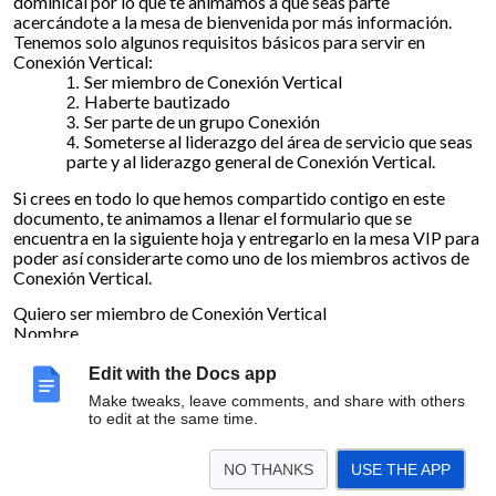
dominical por lo que te animamos a que seas parte
acercándote a la mesa de bienvenida por más información.
Tenemos solo algunos requisitos básicos para servir en
Conexión Vertical:
Ser miembro de Conexión Vertical
Haberte bautizado
Ser parte de un grupo Conexión
Someterse al liderazgo del área de servicio que seas
parte y al liderazgo general de Conexión Vertical.
Si crees en todo lo que hemos compartido contigo en este
documento, te animamos a llenar el formulario que se
encuentra en la siguiente hoja y entregarlo en la mesa VIP para
poder así considerarte como uno de los miembros activos de
Conexión Vertical.
Quiero ser miembro de Conexión Vertical
Nombre
______________________________________________________________________
_______________________________
Edit with the Docs app
Dirección
Make tweaks, leave comments, and share with others
______________________________________________________________________
to edit at the same time.
______________________________
NO THANKS
USE THE APP