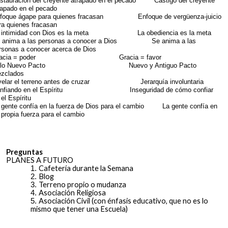
stauración del creyente atrapado en el pecado Castigo del creyente
rapado en el pecado
foque ágape para quienes fracasan Enfoque de vergüenza-juicio
ra quienes fracasan
 intimidad con Dios es la meta La obediencia es la meta
 anima a las personas a conocer a Dios Se anima a las
rsonas a conocer acerca de Dios
racia = poder Gracia = favor
olo Nuevo Pacto Nuevo y Antiguo Pacto
zclados
velar el terreno antes de cruzar Jerarquía involuntaria
onfiando en el Espíritu Inseguridad de cómo confiar
 el Espíritu
 gente confía en la fuerza de Dios para el cambio La gente confía en
 propia fuerza para el cambio
Preguntas
PLANES A FUTURO
Cafetería durante la Semana
Blog
Terreno propio o mudanza
Asociación Religiosa
Asociación Civil (con énfasis educativo, que no es lo
mismo que tener una Escuela)