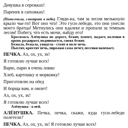
Девушка в сережках!
Паренек в сапожках!
Гляди-ка, там за лесом мелькнуло
(Помолчала, смотрит в небо).
крыло чье-то! Вот оно что! Это гуси-лебеди, это они унесли
моего братца! Метнулись они вдалеке и пропали за темным
лесом! Побегу, что есть мочи, найду его!
Бросилась Алёнушка по дороге, бежит, плачет, падает, коленки в
кровь раздирает, поднимается, снова бежит.
Бежала, бежала, увидела - стоит в поле печь.
Пыхтит, кряхтит печь, пирожки сама печет, песенки напевает.
ПЕЧКА.
Ах, ох, ух, эх!
Я готовлю лучше всех!
Варю, парю я очень ловко
Хлеб, картошку и морковку!
Приготовлю на обед
И борща вам, и омлет!
Ах, ох, ух, эх!
Я готовлю лучше всех!
Алёнушка - к ней.
АЛЁНУШКА.
Печка, печка, скажи, куда гуси-лебеди
полетели?
ПЕЧКА.
Ах, ох, ух, эх! Я готовлю лучше всех!