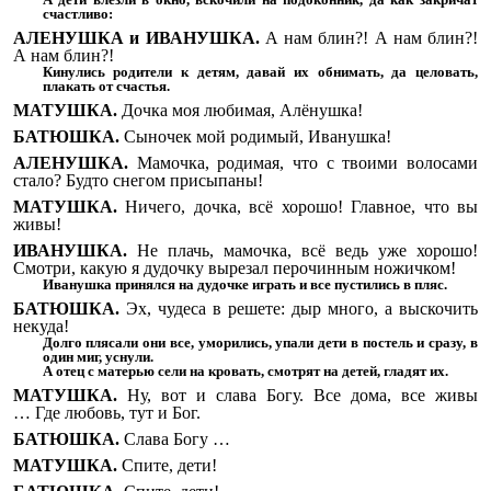
счастливо:
АЛЕНУШКА и ИВАНУШКА.
А нам блин?! А нам блин?!
А нам блин?!
Кинулись родители к детям, давай их обнимать, да целовать,
плакать от счастья.
МАТУШКА.
Дочка моя любимая, Алёнушка!
БАТЮШКА.
Сыночек мой родимый, Иванушка!
АЛЕНУШКА.
Мамочка, родимая, что с твоими волосами
стало? Будто снегом присыпаны!
МАТУШКА.
Ничего, дочка, всё хорошо! Главное, что вы
живы!
ИВАНУШКА.
Не плачь, мамочка, всё ведь уже хорошо!
Смотри, какую я дудочку вырезал перочинным ножичком!
Иванушка принялся на дудочке играть и все пустились в пляс.
БАТЮШКА.
Эх, чудеса в решете: дыр много, а выскочить
некуда!
Долго плясали они все, уморились, упали дети в постель и сразу, в
один миг, уснули.
А отец с матерью сели на кровать, смотрят на детей, гладят их.
МАТУШКА.
Ну, вот и слава Богу. Все дома, все живы
…
Где любовь, тут и Бог.
БАТЮШКА.
Слава Богу …
МАТУШКА.
Спите, дети!