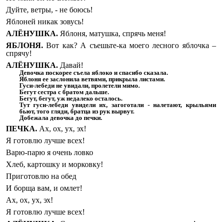
Дуйте, ветры, - не боюсь!
Яблоней никак зовусь!
АЛЁНУШКА.
Яблоня, матушка, спрячь меня!
ЯБЛОНЯ.
Вот как? А съешьте-ка моего лесного яблочка –
спрячу!
АЛЁНУШКА.
Давай!
Девочка поскорее съела яблоко и спасибо сказала.
Яблоня ее заслонила ветвями, прикрыла листами.
Гуси-лебеди не увидали, пролетели мимо.
Бегут сестра с братом дальше.
Бегут, бегут, уж недалеко осталось.
Тут гуси-лебеди увидели их, загоготали - налетают, крыльями
бьют, того гляди, братца из рук вырвут.
Добежала девочка до печки.
ПЕЧКА.
Ах, ох, ух, эх!
Я готовлю лучше всех!
Варю-парю я очень ловко
Хлеб, картошку и морковку!
Приготовлю на обед
И борща вам, и омлет!
Ах, ох, ух, эх!
Я готовлю лучше всех!