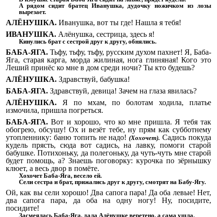
А рядом сидит братец Иванушка, дудочку ножичком из лозы
вырезает.
АЛЁНУШКА.
Иванушка, вот ты где! Нашла я тебя!
ИВАНУШКА.
Алёнушка, сестрица, здесь я!
Кинулись брат с сестрой друг к другу, обнялись.
БАБА-ЯГА.
Тьфу, тьфу, тьфу, русским духом пахнет! Я, Баба-
Яга, старая карга, морда жилиная, нога глиняная! Кого это
Леший принёс ко мне в дом среди ночи? Ты кто будешь?
АЛЁНУШКА.
Здравствуй, бабушка!
БАБА-ЯГА.
Здравствуй, девица! Зачем на глаза явилась?
АЛЁНУШКА.
Я по мхам, по болотам ходила, платье
измочила, пришла погреться.
БАБА-ЯГА.
Вот и хорошо, что ко мне пришла. Я тебя так
обогрею, обсушу! Ох и везёт тебе, ну прям как субботнему
утопленнику: баню топить не надо
!
Садись покуда
(Хохочет).
кудель прясть, сюда вот садись, на лавку, помоги старой
бабушке. Потихоньку, да полегоньку, да чуть-чуть мне старой
будет помощь, а? Знаешь поговорку: курочка по зёрнышку
клюет, а весь двор в помёте.
Хохочет Баба-Яга, весело ей.
Сели сестра и брат, прижались друг к другу, смотрят на Бабу-Ягу.
Ой, как вы сели хорошо! Два сапога пара! Да оба левые! Нет,
два сапога пара, да оба на одну ногу! Ну, посидите,
посидите!
Засмеялась Баба-Яга, дала Алёнушке веретено, а сама ушла.