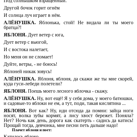
Под солнышком взращенный.
Другой бочок горит огнём
И солнца луч играет в нём.
АЛЁНУШКА.
Яблонька, стой! Не видала ли ты моего
братца?!
ЯБЛОНЯ.
Дует ветер с юга,
Дует ветер с вьюгой,
И с востока налетает,
Но меня он не сломает!
Дуйте, ветры, - не боюсь!
Яблоней никак зовусь!
АЛЁНУШКА.
Яблоня, яблоня, да скажи же ты мне скорей,
куда гуси-лебеди полетели?
ЯБЛОНЯ.
Поешь моего лесного яблочка - скажу.
АЛЁНУШКА.
Ну, вот ещё! Я у себя дома,
у моего батюшки,
и садовые-то яблоки не ем, а тут, поди, такая кислятина ...
ЯБЛОНЯ.
Вот как? Ну, иди отсюда да помни: зайца ноги
носят, волка зубы кормят, а лису хвост бережет. Поняла?
Нет? Ночь
как день, дорога как скатерть - садись да катись!
Прощай тогда, девчонка, мне песни петь дальше надо!
Плачет яблоня и поет:
Катилось яблоко