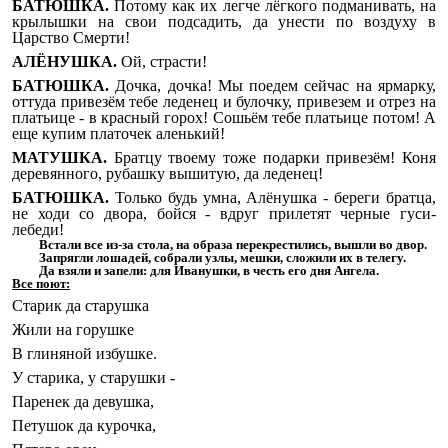
БАТЮШКА.
Потому как их легче лёгкого подманивать, на
крылышки на свои подсадить, да унести по воздуху в
Царство Смерти!
АЛЁНУШКА.
Ой, страсти!
БАТЮШКА.
Дочка, дочка! Мы поедем сейчас на ярмарку,
оттуда привезём тебе леденец и булочку, привезем и отрез на
платьице - в красный горох! Сошьём тебе платьице потом! А
еще купим платочек аленький!
МАТУШКА.
Братцу твоему тоже подарки привезём! Коня
деревянного, рубашку вышитую, да леденец!
БАТЮШКА.
Только будь умна, Алёнушка - береги братца,
не ходи со двора, бойся - вдруг прилетят черные гуси-
лебеди!
Встали все из-за стола, на образа перекрестились, вышли во двор.
Запрягли лошадей, собрали узлы, мешки, сложили их в телегу.
Да взяли и запели: для Иванушки, в честь его дня Ангела.
Все поют:
Старик да старушка
Жили на горушке
В глиняной избушке.
У старика, у старушки -
Паренек да девушка,
Петушок да курочка,