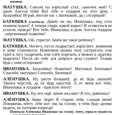
плошки.
МАТУШКА.
Совсем ты взрослый стал, сыночек мой! С
днем Ангела тебя! Вот тебе в подарок на этот день -
балалайка! Играй, весели нас с батюшкой, да с сестрицей!
БАТЮШКА
Давно ли ты, Иванушка, под стол
(смеётся).
пешком ходил? А теперь гляди, какой вырос!
И оглянуться не
успели, правда? Вот тебе, Иванушка, в день Ангела подарок
- перочинный ножичек!
МАТУШКА.
Ой, страсти! Зачем же такое ребенку?
БАТЮШКА.
Ничего, пусть подрастает, взрослеет, хозяином
в доме становится.
Ножичком можно лозу сострогать,
или
гриб в лесу подрезать, или хлеб порезать, а
можно и дудочку
вырезать!
Пусть он тебе для доброго дела служит!
Только
будь с ним осторожен!
ИВАНУШКА.
Балалайка! Ножичек! Матушка! Батюшка!
Спасибо, матушка! Спасибо, батюшка!
АЛЁНУШКА.
Ну, расти большой, да не будь лапшой!
Тянись верстой, да не будь простой. А от меня вот тебе,
Иванушка, в подарок - красную ленту!
ИВАНУШКА.
Ну, вот ещё, зачем она мне? Я что, девчонка?
АЛЁНУШКА.
Бери, бери! Я старше тебя, слушай меня!
Повяжешь ленту себе вот так на голову, я тебя буду далеко
видеть, не потеряю никогда!
Повязала Алёнушка Иванушке на голову ленту, зеркало поднесла
– все смеются радостно.