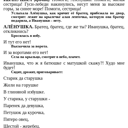
сестрица! Гуси-лебеди накинулись, несут меня за высокие
горы, за синее море! Помоги, сестрица!
Услыхала Алёнушка, как кричит её братец, прибежала во двор,
смотрит: лежит на крылечке алая ленточка, которую она братцу
подарила, а Иванушки – нету.
АЛЁНУШКА.
Братец, братец, где же ты? Иванушка, братец,
откликнись?
Бросилась в избу.
И тут его нет!
Выскочила за ворота.
И за воротами его нет!
Села на крыльцо, смотрит в небо, плачет.
Иванушка, что ж я батюшке с матушкой скажу?! Худо мне
будет!
Сидит, дрожит, приговаривает:
Старик да старушка
Жили на горушке
В глиняной избушке.
У старика, у старушки -
Паренек да девушка,
Петушок да курочка,
Пятеро овец,
Шестой - жеребец.