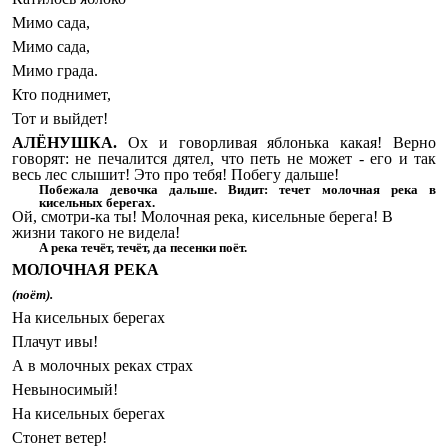
Мимо сада,
Мимо сада,
Мимо града.
Кто поднимет,
Тот и выйдет!
АЛЁНУШКА.
Ох и говорливая яблонька какая! Верно
говорят: не печалится дятел, что петь не может - его и так
весь лес слышит! Это про тебя! Побегу дальше!
Побежала девочка дальше. Видит: течет молочная река в
кисельных берегах.
Ой, смотри-ка ты! Молочная река, кисельные берега! В
жизни такого не видела!
А река течёт, течёт, да песенки поёт.
МОЛОЧНАЯ РЕКА
(поёт).
На кисельных берегах
Плачут ивы!
А в молочных реках страх
Невыносимый!
На кисельных берегах
Стонет ветер!