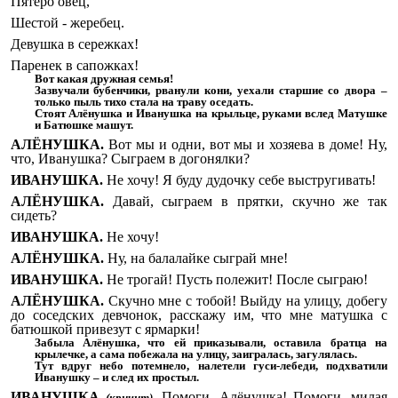
Пятеро овец,
Шестой - жеребец.
Девушка в сережках!
Паренек в сапожках!
Вот какая дружная семья!
Зазвучали бубенчики, рванули кони, уехали старшие со двора –
только пыль тихо стала на траву оседать.
Стоят Алёнушка и Иванушка на крыльце, руками вслед Матушке
и Батюшке машут.
АЛЁНУШКА.
Вот мы и одни, вот мы и хозяева в доме! Ну,
что, Иванушка? Сыграем в догонялки?
ИВАНУШКА.
Не хочу! Я буду дудочку себе выстругивать!
АЛЁНУШКА.
Давай, сыграем в прятки, скучно же так
сидеть?
ИВАНУШКА.
Не хочу!
АЛЁНУШКА.
Ну, на балалайке сыграй мне!
ИВАНУШКА.
Не трогай! Пусть полежит! После сыграю!
АЛЁНУШКА.
Скучно мне с тобой! Выйду на улицу, добегу
до соседских девчонок, расскажу им, что мне матушка с
батюшкой привезут с ярмарки!
Забыла Алёнушка, что ей приказывали, оставила братца на
крылечке, а сама побежала на улицу, заигралась, загулялась.
Тут вдруг небо потемнело, налетели гуси-лебеди, подхватили
Иванушку – и след их простыл.
ИВАНУШКА
Помоги, Алёнушка! Помоги, милая
(кричит).