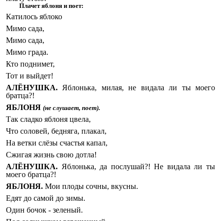
Плачет яблоня и поет:
Катилось яблоко
Мимо сада,
Мимо сада,
Мимо града.
Кто поднимет,
Тот и выйдет!
АЛЁНУШКА.
Яблонька, милая, не видала ли ты моего
братца?!
ЯБЛОНЯ
(не слушает, поет).
Так сладко яблоня цвела,
Что соловей, бедняга, плакал,
На ветки слёзы счастья капал,
Сжигая жизнь свою дотла!
АЛЁНУШКА.
Яблонька, да послушай?! Не видала ли ты
моего братца?!
ЯБЛОНЯ.
Мои плоды сочны, вкусны.
Едят до самой до зимы.
Один бочок - зеленый.