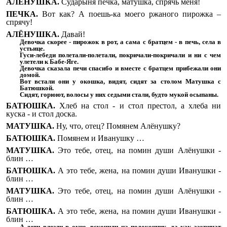
АЛЁНУШКА.
Сударыня печка, матушка, спрячь меня!
ПЕЧКА.
Вот как? А поешь-ка моего ржаного пирожка –
спрячу!
АЛЁНУШКА.
Давай!
Девочка скорее - пирожок в рот, а сама с братцем - в печь, села в
устьице.
Гуси-лебеди полетали-полетали, покричали-покричали и ни с чем
улетели к Бабе-Яге.
Девочка сказала печи спасибо и вместе с братцем прибежали они
домой.
Вот встали они у окошка, видят, сидят за столом Матушка с
Батюшкой.
Сидят, горюют, волосы у них седыми стали, будто мукой осыпаны.
БАТЮШКА.
Хлеб на стол - и стол престол, а хлеба ни
куска - и стол доска.
МАТУШКА.
Ну, что, отец? Помянем Алёнушку?
БАТЮШКА.
Помянем и Иванушку …
МАТУШКА.
Это тебе, отец, на помин души Алёнушки -
блин …
БАТЮШКА.
А это тебе, жена, на помин души Иванушки -
блин …
МАТУШКА.
Это тебе, отец, на помин души Алёнушки -
блин …
БАТЮШКА.
А это тебе, жена, на помин души Иванушки -
блин …
А дети влезли в окно, вскочили на подоконник, да как закричат