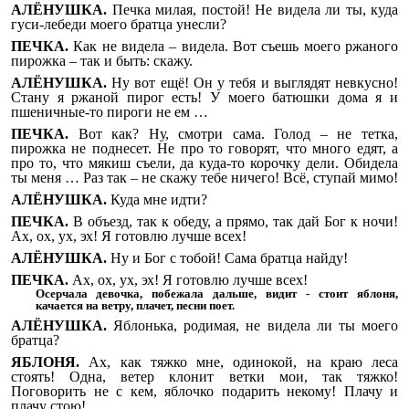
АЛЁНУШКА.
Печка милая, постой! Не видела ли ты, куда
гуси-лебеди моего братца унесли?
ПЕЧКА.
Как не видела – видела. Вот съешь моего ржаного
пирожка – так и быть: скажу.
АЛЁНУШКА.
Ну вот ещё! Он у тебя и выглядят невкусно!
Стану я ржаной пирог есть! У моего батюшки дома я и
пшеничные-то пироги не ем …
ПЕЧКА.
Вот как? Ну, смотри сама. Голод – не тетка,
пирожка не поднесет. Не про то говорят, что много едят, а
про то, что мякиш съели, да куда-то корочку дели. Обидела
ты меня … Раз так – не скажу тебе ничего! Всё, ступай мимо!
АЛЁНУШКА.
Куда мне идти?
ПЕЧКА.
В объезд, так к обеду, а прямо, так дай Бог к ночи!
Ах, ох, ух, эх! Я готовлю лучше всех!
АЛЁНУШКА.
Ну и Бог с тобой! Сама братца найду!
ПЕЧКА.
Ах, ох, ух, эх! Я готовлю лучше всех!
Осерчала девочка, побежала дальше, видит - стоит яблоня,
качается на ветру, плачет, песни поет.
АЛЁНУШКА.
Яблонька, родимая, не видела ли ты моего
братца?
ЯБЛОНЯ.
Ах, как тяжко мне, одинокой, на краю леса
стоять! Одна, ветер клонит ветки мои, так тяжко!
Поговорить не с кем, яблочко подарить некому! Плачу и
плачу стою!