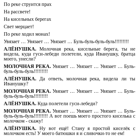
По реке струится прах
На рассвете!
На кисельных берегах
Свет мерцает!
По реке ходил монах!
Увязает … Увязает … Увязает … Буль-буль-буль-буль!!!!!!!!!
АЛЁНУШКА.
Молочная река, кисельные берега, ты не
видела, куда гуси-лебеди
полетели, куда Иванушку, братца
моего, унесли?
МОЛОЧНАЯ РЕКА.
Увязает … Увязает … Увязает … Буль-
буль-буль-буль!!!!!!!!!
АЛЁНУШКА.
Да ответь, молочная река, видела ли ты
Иванушку?
МОЛОЧНАЯ РЕКА.
Увязает … Увязает … Увязает … Буль-
буль-буль-буль!!!!!!!!!
АЛЁНУШКА.
Куда полетели гуси-лебеди?
МОЛОЧНАЯ РЕКА.
Увязает … Увязает … Увязает … Буль-
буль-буль-буль!!!!!!!!! А вот поешь моего простого киселька с
молочком - скажу!
АЛЁНУШКА.
Ну вот ещё! Стану я простой киселёк с
молочком есть! У моего батюшки я и сливочки-то не ем!