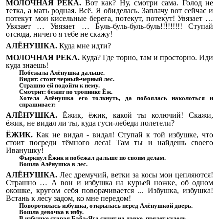
МОЛОЧНАЯ РЕКА.
Вот как? Ну, смотри сама. Голод не
тетка, а мать родная. Всё. Я обиделась. Заплачу вот сейчас и
потекут мои кисельные берега, потекут, потекут! Увязает …
Увязает … Увязает … Буль-буль-буль-буль!!!!!!!!! Ступай
отсюда, ничего я тебе не скажу!
АЛЁНУШКА.
Куда мне идти?
МОЛОЧНАЯ РЕКА.
Куда?
Где торно, там и просторно. Иди
куда знаешь!
Побежала Алёнушка дальше.
Видит: стоит черный-черный лес.
Страшно ей подойти к нему.
Смотрит: бежит по тропинке Ёж.
Хотела Алёнушка его толкнуть, да побоялась наколоться и
спрашивает:
АЛЁНУШКА.
Ёжик, ёжик, какой ты колючий! Скажи,
ёжик, не видал ли ты, куда гуси-лебеди полетели?
ЁЖИК.
Как не видал - видал! Ступай к той избушке, что
стоит посреди тёмного леса! Там ты и найдешь своего
Иванушку!
Фыркнул Ёжик и побежал дальше по своим делам.
Вошла Алёнушка в лес.
АЛЁНУШКА.
Лес дремучий, ветки за косы мои цепляются!
Страшно … А вон и избушка на курьей ножке, об одном
окошке, кругом себя поворачивается ... Избушка, избушка!
Встань к лесу задом, ко мне передом!
Поворотилась избушка, открылась перед Алёнушкой дверь.
Вошла девочка в избу.
В избушке старая Баба-Яга сидит на лавке, прядет кудель.