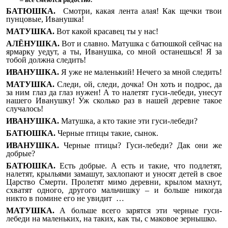
БАТЮШКА.
Смотри, какая лента алая! Как щечки твои
пунцовые, Иванушка!
МАТУШКА.
Вот какой красавец ты у нас!
АЛЁНУШКА.
Вот и славно. Матушка с батюшкой сейчас на
ярмарку уедут, а ты, Иванушка, со мной останешься! Я за
тобой должна следить!
ИВАНУШКА.
Я уже не маленький! Нечего за мной следить!
МАТУШКА.
Следи, ой, следи, дочка! Он хоть и подрос, да
за ним глаз да глаз нужен! А то налетят гуси-лебеди, унесут
нашего Иванушку! Уж сколько раз в нашей деревне такое
случалось!
ИВАНУШКА.
Матушка, а кто такие эти гуси-лебеди?
БАТЮШКА.
Черные птицы такие, сынок.
ИВАНУШКА.
Черные птицы? Гуси-лебеди? Дак они же
добрые?
БАТЮШКА.
Есть добрые. А есть и такие, что подлетят,
налетят, крыльями замашут, захлопают и уносят детей в свое
Царство Смерти. Пролетят мимо деревни, крылом махнут,
схватят одного, другого мальчишку – и больше никогда
никто в помине его не увидит …
МАТУШКА.
А больше всего зарятся эти черные гуси-
лебеди на маленьких, на таких, как ты, с маковое зернышко.