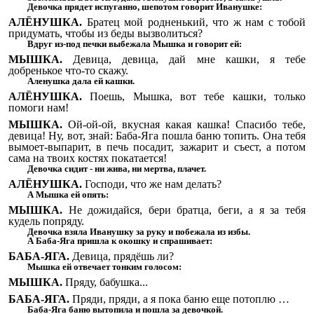
Девочка прядет испуганно, шепотом говорит Иванушке:
АЛЁНУШКА.
Братец мой родненький, что ж нам с тобой
придумать, чтобы из беды вызволиться?
Вдруг из-под печки выбежала Мышка и говорит ей:
МЫШКА.
Девица, девица, дай мне кашки, я тебе
добренькое что-то скажу.
Аленушка дала ей кашки.
АЛЁНУШКА.
Поешь, Мышка, вот тебе кашки, только
помоги нам!
МЫШКА.
Ой-ой-ой, вкусная какая кашка! Спасибо тебе,
девица! Ну, вот, знай: Баба-Яга пошла баню топить. Она тебя
вымоет-выпарит, в печь
посадит, зажарит и съест, а потом
сама на твоих костях покатается!
Девочка сидит - ни жива, ни мертва, плачет.
АЛЁНУШКА.
Господи, что же нам делать?
А Мышка ей опять:
МЫШКА.
Не дожидайся, бери братца, беги, а я за тебя
кудель
попряду.
Девочка взяла Иванушку за руку и побежала из избы.
А Баба-Яга пришла к окошку и спрашивает:
БАБА-ЯГА.
Девица, прядёшь ли?
Мышка ей отвечает тонким голосом:
МЫШКА.
Пряду, бабушка...
БАБА-ЯГА.
Пряди, пряди, а я пока баню еще потоплю …
Баба-Яга баню вытопила и пошла за девочкой.