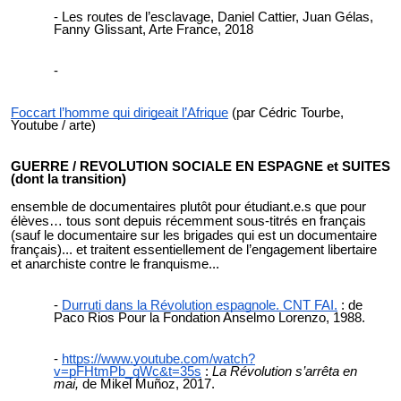
Les routes de l’esclavage, Daniel Cattier, Juan Gélas,
Fanny Glissant, Arte France, 2018
Foccart l’homme qui dirigeait l’Afrique
(par Cédric Tourbe,
Youtube / arte)
GUERRE / REVOLUTION SOCIALE EN ESPAGNE et SUITES
(dont la transition)
ensemble de documentaires plutôt pour étudiant.e.s que pour
élèves… tous sont depuis récemment sous-titrés en français
(sauf le documentaire sur les brigades qui est un documentaire
français)... et traitent essentiellement de l’engagement libertaire
et anarchiste contre le franquisme...
Durruti dans la Révolution espagnole. CNT FAI.
: de
Paco Rios Pour la Fondation Anselmo Lorenzo, 1988.
https://www.youtube.com/watch?
v=pFHtmPb_qWc&t=35s
:
La Révolution s’arrêta en
mai,
de Mikel Muñoz, 2017.