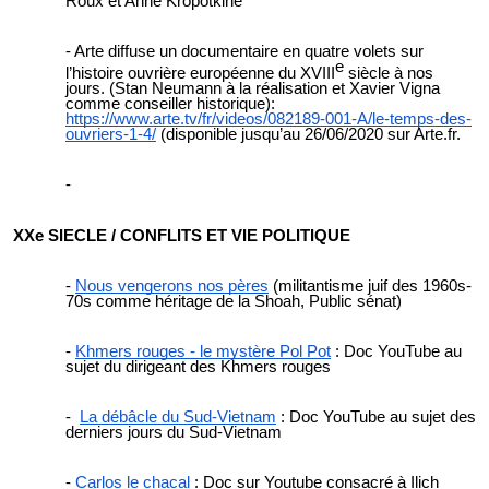
Roux et Anne Kropotkine
Arte diffuse un documentaire en quatre volets sur
e
l’histoire ouvrière européenne du XVIII
siècle à nos
jours. (Stan Neumann à la réalisation et Xavier Vigna
comme conseiller historique):
https://www.arte.tv/fr/videos/082189-001-A/le-temps-des-
ouvriers-1-4/
(disponible jusqu’au 26/06/2020 sur Arte.fr.
XXe SIECLE / CONFLITS ET VIE POLITIQUE
Nous vengerons nos pères
(militantisme juif des 1960s-
70s comme héritage de la Shoah, Public sénat)
Khmers rouges - le mystère Pol Pot
: Doc YouTube au
sujet du dirigeant des Khmers rouges
La débâcle du Sud-Vietnam
: Doc YouTube au sujet des
derniers jours du Sud-Vietnam
Carlos le chacal
: Doc sur Youtube consacré à Ilich