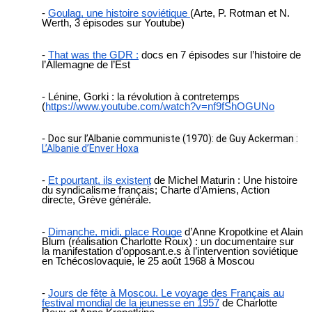
Goulag, une histoire soviétique
(Arte, P. Rotman et N.
Werth, 3 épisodes sur Youtube)
That was the GDR :
docs en 7 épisodes sur l’histoire de
l’Allemagne de l’Est
Lénine, Gorki : la révolution à contretemps
(
https://www.youtube.com/watch?v=nf9fShOGUNo
Doc sur l’Albanie communiste (1970): de Guy Ackerman :
L’Albanie d’Enver Hoxa
Et pourtant, ils existent
de Michel Maturin : Une histoire
du syndicalisme français; Charte d’Amiens, Action
directe, Grève générale.
Dimanche, midi, place Rouge
d’Anne Kropotkine et Alain
Blum (réalisation Charlotte Roux) : un documentaire sur
la manifestation d’opposant.e.s à l’intervention soviétique
en Tchécoslovaquie, le 25 août 1968 à Moscou
Jours de fête à Moscou. Le voyage des Français au
festival mondial de la jeunesse en 1957
de Charlotte