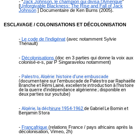
“
Jack Johnson, le champion qui divisa l’Amérique
”
[
Unforgivable Blackness: The Rise and Fall of Jack
Johnso
n
] Documentaire de Ken Burns (2005).
ESCLAVAGE / COLONISATIONS ET DÉCOLONISATION
Le code de l’indigénat
(avec notamment Sylvie
Thénault)
Décolonisations
(doc en 3 parties qui donne la voix aux
colonisé-e-s, par P Singaravelou notamment)
Palestro, Algérie: histoire d'une embuscade
(documentaire sur l’embuscade de Palestro par Raphaëlle
Branche et Rémi Lainé, excellente introduction à l’histoire
de la guerre d’indépendance algérienne ; disponible en
deux parties sur youtube)
Algérie, la déchirure 1954-1962
de Gabriel Le Bomin et
Benjamin Stora
Françafrique
(relations France / pays africains après la
décolonisation, Vimeo, 2h)