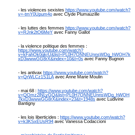
les violences sexistes
https://www.youtube.com/watch?
v=-tmY0Upum4o
avec Clyde Plumauzille
les luttes des femmes
https://www.youtube.com/watch?
v=RJnk2tO6MeY
avec Fanny Gallot
la violence politique des femmes :
https://www.youtube.com/watch?
v=kFahOk0qkrU&list=PL0H7ONNEUnnsWDg_hWOH7k
xD3wwwGG8rX&index=10&t=0s
avec Fanny Bugnon
les antivax
https://www.youtube.com/watch?
v=QrWLCz1S1LA
avec Anne Marie Moulin
mai 68 :
https://www.youtube.com/watch?
v=QOmz2lNLyGQ&list=PL0H7ONNEUnnsWDg_hWOH
7kxD3wwwGG8rX&index=23&t=1948s
avec Ludivine
Bantigny
les lois liberticides :
https://www.youtube.com/watch?
v=k3KSxEUsR94
avec Vanessa Codaccioni