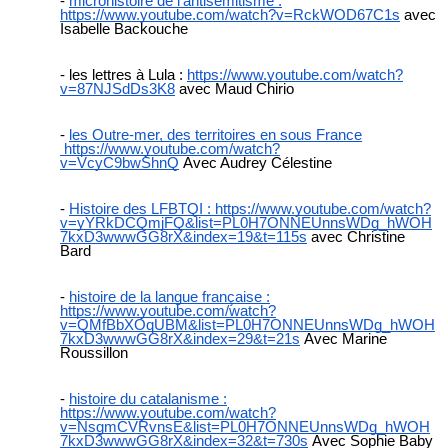
microhistoire de l’antisémitisme :
https://www.youtube.com/watch?v=RckWOD67C1s
avec
Isabelle Backouche
les lettres à Lula :
https://www.youtube.com/watch?
v=87NJSdDs3K8
avec Maud Chirio
les Outre-mer, des territoires en sous France
https://www.youtube.com/watch?
v=VcyC9bwShnQ
Avec Audrey Célestine
Histoire des LFBTQI :
https://www.youtube.com/watch?
v=yYRkDCQmjFQ&list=PL0H7ONNEUnnsWDg_hWOH
7kxD3wwwGG8rX&index=19&t=115s
avec Christine
Bard
histoire de la langue française :
https://www.youtube.com/watch?
v=QMfBbXOqUBM&list=PL0H7ONNEUnnsWDg_hWOH
7kxD3wwwGG8rX&index=29&t=21s
Avec Marine
Roussillon
histoire du catalanisme :
https://www.youtube.com/watch?
v=NsgmCVRvnsE&list=PL0H7ONNEUnnsWDg_hWOH
7kxD3wwwGG8rX&index=32&t=730s
Avec Sophie Baby