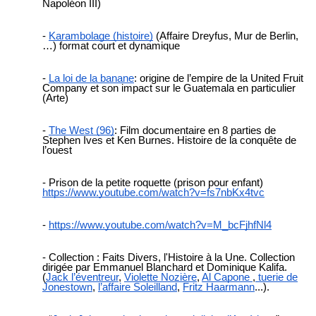
Napoléon III)
Karambolage (histoire)
(Affaire Dreyfus, Mur de Berlin,
…) format court et dynamique
La loi de la banane
: origine de l’empire de la United Fruit
Company et son impact sur le Guatemala en particulier
(Arte)
The West (96)
: Film documentaire en 8 parties de
Stephen Ives et Ken Burnes. Histoire de la conquête de
l’ouest
Prison de la petite roquette (prison pour enfant)
https://www.youtube.com/watch?v=fs7nbKx4tvc
https://www.youtube.com/watch?v=M_bcFjhfNl4
Collection : Faits Divers, l'Histoire à la Une. Collection
dirigée par Emmanuel Blanchard et Dominique Kalifa.
(
Jack l’éventreur
,
Violette Nozière
,
Al Capone
,
tuerie de
Jonestown
,
l’affaire Soleilland
,
Fritz Haarmann
...).