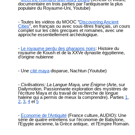
documentaire en trois parties par l’antiquisante la plus
populaire du Royaume-Uni, Youtube)
Toutes les vidéos du MOOC “
Discovering Ancient
Cities
”, en français ou avec sous-titres français, un cours
complet sur les cités grecques et romaines, avec une
approche essentiellement archéologique.
Le royaume perdu des pharaons noirs
: Histoire du
royaume de Koush et de la XXVe dynastie égyptienne,
d’origine nubienne
Une
cité maya
disparue, Nachtun (Youtube)
Civilisations: La Langue Maya, une Énigme
(Arte, sur
Dailymotion.
Passionnante exploration des mystères de
l’écriture Maya et du travail de recherche de longue
haleine qui a permis de mieux la comprendre). Parties
1
,
2
,
3
,
4
et
5
Economie de l’Antiquité
(France culture, A
UDIO): Une
série de quatre entretiens sur l’économie de Babylone,
l’Egypte ancienne, la Grèce antique, et l’Empire Romain.