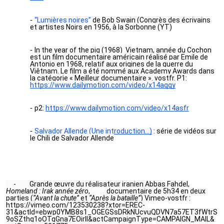
“Lumières noires”
de Bob Swain (Congrès des écrivains
et artistes Noirs en 1956, à la Sorbonne (YT)
In the year of the pig (1968) Vietnam, année du Cochon
est un film documentaire américain réalisé par Emile de
Antonio en 1968, relatif aux origines de la guerre du
Viêtnam. Le film a été nommé aux Academy Awards dans
la catégorie « Meilleur documentaire ». vostfr. P1:
https://www.dailymotion.com/video/x14aqqy
p2:
https://www.dailymotion.com/video/x14asfr
Salvador Allende (Une introduction…)
: série de vidéos sur
le Chili de Salvador Allende
- Grande œuvre du réalisateur iranien Abbas Fahdel,
Homeland : Irak année zéro
, documentaire de 5h34 en deux
parties (
“Avant la chute”
et
“Après la bataille”
) Vimeo-vostfr :
https://vimeo.com/123530238?xtor=EREC-
31&actId=ebwp0YMB8s1_OGEGSsDRkNUcvuQDVN7a57ET3fWtrS
9oSZthq1oOTqGna7EOirIl&actCampaignType=CAMPAIGN_MAIL&