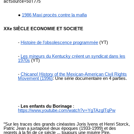
actSource=501775
1986 Maxi procès contre la mafia
XXe SIÈCLE ECONOMIE ET SOCIETE
Histoire de l’obsolescence programmée
(YT)
Les mineurs du Kentucky créent un syndicat dans les
1970s
(YT)
Chicano! History of the Mexican-American Civil Rights
Movement (1996)
: Une série documentaire en 4 parties.
Les enfants du Borinage
:
https://www.youtube.com/watch?v=YgTAzglTqPw
“Sur les traces des grands cinéastes Joris Ivens et Henri Storck,
Patric Jean a juxtaposé deux époques (1933-1999) et des
regrets à la fin de ce siècle ... toujours une misère Pire,