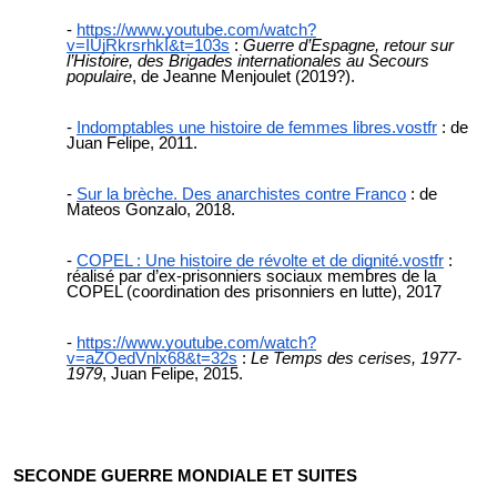
https://www.youtube.com/watch?
v=IUjRkrsrhkI&t=103s
:
Guerre d’Espagne, retour sur
l’Histoire, des Brigades internationales au Secours
populaire
, de Jeanne Menjoulet (2019?).
Indomptables une histoire de femmes libres.vostfr
: de
Juan Felipe, 2011.
Sur la brèche. Des anarchistes contre Franco
: de
Mateos Gonzalo, 2018.
COPEL : Une histoire de révolte et de dignité.vostfr
:
réalisé par d’ex-prisonniers sociaux membres de la
COPEL (coordination des prisonniers en lutte), 2017
https://www.youtube.com/watch?
v=aZOedVnlx68&t=32s
:
Le Temps des cerises, 1977-
1979
, Juan Felipe, 2015.
SECONDE GUERRE MONDIALE ET SUITES