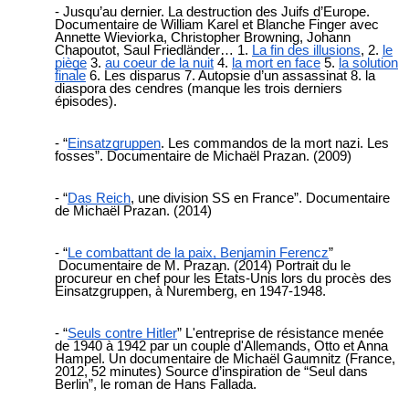
Jusqu’au dernier. La destruction des Juifs d’Europe.
Documentaire de William Karel et Blanche Finger avec
Annette Wieviorka, Christopher Browning, Johann
Chapoutot, Saul Friedländer… 1.
La fin des illusions
, 2.
le
piège
3.
au coeur de la nuit
4.
la mort en face
5.
la solution
finale
6. Les disparus 7. Autopsie d’un assassinat 8. la
diaspora des cendres (manque les trois derniers
épisodes).
“
Einsatzgruppen
. Les commandos de la mort nazi. Les
fosses”. Documentaire de Michaël Prazan. (2009)
“
Das Reich
, une division SS en France”. Documentaire
de Michaël Prazan. (2014)
“
Le combattant de la paix, Benjamin Ferencz
”
Documentaire de M. Prazan. (2014) Portrait du le
procureur en chef pour les États-Unis lors du procès des
Einsatzgruppen, à Nuremberg, en 1947-1948.
“
Seuls contre Hitler
” L'entreprise de résistance menée
de 1940 à 1942 par un couple d'Allemands, Otto et Anna
Hampel. Un documentaire de Michaël Gaumnitz (France,
2012, 52 minutes) Source d’inspiration de “Seul dans
Berlin”, le roman de Hans Fallada.