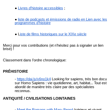
Livres d’histoire accessibles
;
liste de podcasts et émissions de radio en Lien avec les
programmes d’histoire
L
iste de films historiques sur le XIXe siècle
Merci pour vos contributions (et n’hésitez pas à signaler un lien
brisé) !
Classement dans l’ordre
chronologique
:
PRÉHISTOIRE
https://dai.ly/x6no1k4
Looking for sapiens, très bon docu
sur Homo Sapiens : vie quotidienne, art, habitat... Tout est
abordé de manière très claire par des spécialistes
reconnus.
ANTIQUITÉ / CIVILISATIONS LOINTAINES
Meet the Romans with Mary Beard
(sérieux et vivant,