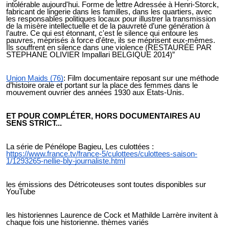
intolérable aujourd'hui. Forme de lettre Adressée à Henri-Storck,
fabricant de lingerie dans les familles, dans les quartiers, avec
les responsables politiques locaux pour illustrer la transmission
de la misère intellectuelle et de la pauvreté d’une génération à
l’autre. Ce qui est étonnant, c'est le silence qui entoure les
pauvres, méprisés à force d'être, ils se méprisent eux-mêmes.
Ils souffrent en silence dans une violence (RESTAURÉE PAR
STEPHANE OLIVIER Impallari BELGIQUE 2014)”
Union Maids (76)
: Film documentaire reposant sur une méthode
d’histoire orale et portant sur la place des femmes dans le
mouvement ouvrier des années 1930 aux Etats-Unis.
ET POUR COMPLÉTER, HORS DOCUMENTAIRES AU
SENS STRICT...
La série de Pénélope Bagieu, Les culottées :
https://www.france.tv/france-5/culottees/culottees-saison-
1/1293265-nellie-bly-journaliste.html
les émissions des Détricoteuses sont toutes disponibles sur
YouTube
les historiennes Laurence de Cock et Mathilde Larrère invitent à
chaque fois une historienne. thèmes variés