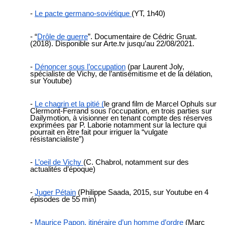
Le pacte germano-soviétique
(YT, 1h40)
“
Drôle de guerre
”. Documentaire de Cédric Gruat.
(2018). Disponible sur Arte.tv jusqu’au 22/08/2021.
Dénoncer sous l’occupation
(par Laurent Joly,
spécialiste de Vichy, de l’antisémitisme et de la délation,
sur Youtube)
Le chagrin et la pitié (
le grand film de Marcel Ophuls sur
Clermont-Ferrand sous l’occupation, en trois parties sur
Dailymotion,
à visionner en tenant compte des réserves
exprimées par P. Laborie notamment
sur la lecture qui
pourrait en être fait pour irriguer la “vulgate
résistancialiste”)
L’oeil de Vichy
(C. Chabrol, notamment sur des
actualités d’époque)
Juger Pétain
(Philippe Saada, 2015, sur Youtube en 4
épisodes de 55 min)
Maurice Papon, itinéraire d’un homme d’ordre
(Marc