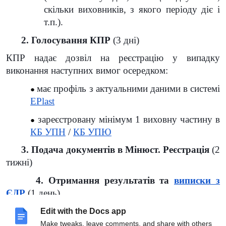
скільки виховників, з якого періоду діє і
т.п.).
2. Голосування КПР
(3 дні)
КПР надає дозвіл на реєстрацію у випадку
виконання наступних вимог осередком:
має профіль з актуальними даними в системі
EPlast
зареєстровану мінімум 1 виховну частину в
КБ УПН
/
КБ УПЮ
3. Подача документів в Мінюст. Реєстрація
(2
тижні)
4. Отримання результатів та
виписки з
ЄДР
(1 день)
5. Вчасно звітувати в Податкову
(1 раз на рік)
Edit with the Docs app
Make tweaks, leave comments, and share with others