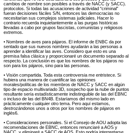
cambios de nombre son posibles a través de NACC (y SACC).
protocolos. Si todas las acusaciones de actividad “criminal”
fueran decisiones fáciles S/N, entonces las democracias no
necesitarían sus complejos sistemas judiciales. Hacer lo
contrario recuerda inquietantemente a las purgas históricas
llevadas a cabo por grupos fascistas, comunistas y religiosos
extremos.
• Nombres de aves para pájaros. El informe de ENBC da por
sentado que sus nuevos nombres ayudarán a las personas a
aprender a identificar las aves. Considero que esto es una
premisa falsa clásica y proporcionaré un documento separado al
respecto. La conclusión es que los nombres de los pájaros no
son para los pájaros, sino para las personas.
• Visión compartida. Toda esta controversia me entristece. Si
hubiera una manera de cuantificar las opiniones
morales/políticas de los miembros de NACC y SACC en algún
tipo de espacio multivariado 3D, sospecho que la nube de puntos
resultante sería estadísticamente indistinguible de las del EBNC
o incluso de las del BN4B. Estaríamos del mismo lado en
prácticamente cualquier otro tema. Pero aquí estamos,
destrozándonos unos a otros por los nombres de pájaros en
inglés6.
• Consideraciones personales. Si el Consejo de AOU adopta las
recomendaciones de EBNC, entonces renunciaré a AOS y
NACC, y eliminaré a SACC de AOS. Esto podría interpretarse