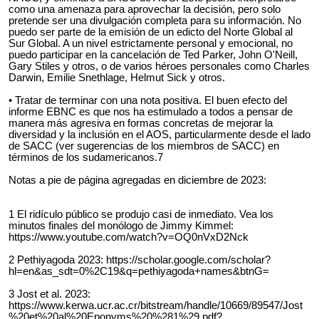
como una amenaza para aprovechar la decisión, pero solo
pretende ser una divulgación completa para su información. No
puedo ser parte de la emisión de un edicto del Norte Global al
Sur Global. A un nivel estrictamente personal y emocional, no
puedo participar en la cancelación de Ted Parker, John O'Neill,
Gary Stiles y otros, o de varios héroes personales como Charles
Darwin, Emilie Snethlage, Helmut Sick y otros.
• Tratar de terminar con una nota positiva. El buen efecto del
informe EBNC es que nos ha estimulado a todos a pensar de
manera más agresiva en formas concretas de mejorar la
diversidad y la inclusión en el AOS, particularmente desde el lado
de SACC (ver sugerencias de los miembros de SACC) en
términos de los sudamericanos.7
Notas a pie de página agregadas en diciembre de 2023:
1 El ridículo público se produjo casi de inmediato. Vea los
minutos finales del monólogo de Jimmy Kimmel:
https://www.youtube.com/watch?v=OQ0nVxD2Nck
2 Pethiyagoda 2023: https://scholar.google.com/scholar?
hl=en&as_sdt=0%2C19&q=pethiyagoda+names&btnG=
3 Jost et al. 2023:
https://www.kerwa.ucr.ac.cr/bitstream/handle/10669/89547/Jost
%20et%20al%20Eponyms%20%281%29.pdf?