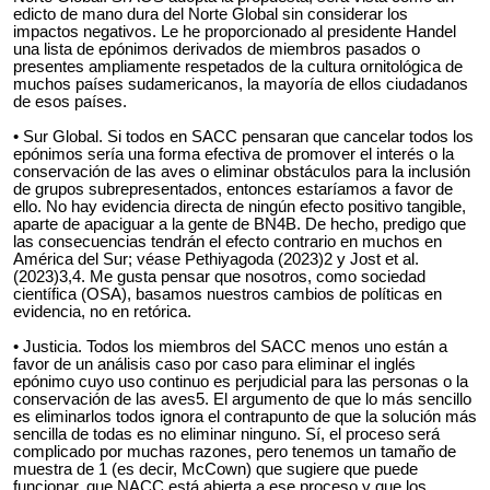
edicto de mano dura del Norte Global sin considerar los
impactos negativos. Le he proporcionado al presidente Handel
una lista de epónimos derivados de miembros pasados o
presentes ampliamente respetados de la cultura ornitológica de
muchos países sudamericanos, la mayoría de ellos ciudadanos
de esos países.
• Sur Global. Si todos en SACC pensaran que cancelar todos los
epónimos sería una forma efectiva de promover el interés o la
conservación de las aves o eliminar obstáculos para la inclusión
de grupos subrepresentados, entonces estaríamos a favor de
ello. No hay evidencia directa de ningún efecto positivo tangible,
aparte de apaciguar a la gente de BN4B. De hecho, predigo que
las consecuencias tendrán el efecto contrario en muchos en
América del Sur; véase Pethiyagoda (2023)2 y Jost et al.
(2023)3,4. Me gusta pensar que nosotros, como sociedad
científica (OSA), basamos nuestros cambios de políticas en
evidencia, no en retórica.
• Justicia. Todos los miembros del SACC menos uno están a
favor de un análisis caso por caso para eliminar el inglés
epónimo cuyo uso continuo es perjudicial para las personas o la
conservación de las aves5. El argumento de que lo más sencillo
es eliminarlos todos ignora el contrapunto de que la solución más
sencilla de todas es no eliminar ninguno. Sí, el proceso será
complicado por muchas razones, pero tenemos un tamaño de
muestra de 1 (es decir, McCown) que sugiere que puede
funcionar, que NACC está abierta a ese proceso y que los