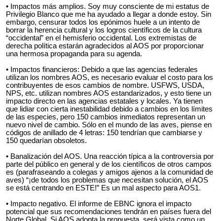
• Impactos más amplios. Soy muy consciente de mi estatus de
Privilegio Blanco que me ha ayudado a llegar a donde estoy. Sin
embargo, censurar todos los epónimos huele a un intento de
borrar la herencia cultural y los logros científicos de la cultura
“occidental” en el hemisferio occidental. Los extremistas de
derecha política estarán agradecidos al AOS por proporcionar
una hermosa propaganda para su agenda.
• Impactos financieros: Debido a que las agencias federales
utilizan los nombres AOS, es necesario evaluar el costo para los
contribuyentes de esos cambios de nombre. USFWS, USDA,
NPS, etc. utilizan nombres AOS estandarizados, y esto tiene un
impacto directo en las agencias estatales y locales. Ya tienen
que lidiar con cierta inestabilidad debido a cambios en los límites
de las especies, pero 150 cambios inmediatos representan un
nuevo nivel de cambio. Sólo en el mundo de las aves, piense en
códigos de anillado de 4 letras: 150 tendrían que cambiarse y
150 quedarían obsoletos.
• Banalización del AOS. Una reacción típica a la controversia por
parte del público en general y de los científicos de otros campos
es (parafraseando a colegas y amigos ajenos a la comunidad de
aves) “¡de todos los problemas que necesitan solución, el AOS
se está centrando en ESTE!” Es un mal aspecto para AOS1.
• Impacto negativo. El informe de EBNC ignora el impacto
potencial que sus recomendaciones tendrán en países fuera del
Norte Global. Si AOS adopta la propuesta, será vista como un