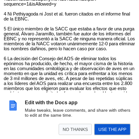
sequence=1&isAllowed=y
4 Ni Pethiyagoda ni Jost et al. fueron citados en el informe final
de la EBNC.
5 El único miembro de la SACC que estaba a favor de una purga
general, Álvaro Jaramillo, también fue autor de los informes del
EBNC y no representó a la SACC de ninguna manera oficial. Los
miembros de la NACC votaron unánimemente 12-0 para eliminar
los nombres dañinos, pero lo hacen caso por caso.
6 La decisión del Consejo del AOS de eliminar todos los
epónimos ha producido, de hecho, el mayor cisma de la historia
en las comunidades ornitológica y de observación de aves en un
momento en que la unidad es crítica para enfrentar a los menos
de 3 mil millones de aves, etc. A pesar de las repetidas súplicas
a los líderes del AOS para realizar una encuesta entre los 2.800
miembros que los eligieron para evaluar los efectos que esto
podría tener, esas solicitudes fueron denegadas. Hasta aquí las
preocupaciones de AOS por la diversidad, la equidad y la
Edit with the Docs app
inclusión.
Make tweaks, leave comments, and share with others
Siete miembros de SACC y NACC presentaron una serie de
to edit at the same time.
sugerencias concretas para ampliar la diversidad y la inclusión
en AOS. No se recibió respuesta del liderazgo de AOS.
https://docs.google.com/document/d/1BazTspu-m-
NO THANKS
USE THE APP
nmStqYlqBJ1VswA5nKIgRgCUeAJv5U7s0/edit?usp=sharing