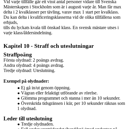
Vid varje tillfälle går ett visst antal personer vidare till Svenska
Mästerskapen i Stockholm som är i augusti varje år. Man får max
delta i 2 kvalklasser per tävling, varav max 1 start per kvalklass.
Du kan delta i
kvalificeringsklasserna
vid de olika tillfällena som
erbjuds,
tills du lyckats kvala till önskad klass. En svensk mästare utses i
varje klass/åldersindelning.
Kapitel 10 - Straff och uteslutningar
Straffpoäng
Första olydnad: 2 poängs avdrag.
Andra olydnad: 4 poängs avdrag.
Tredje olydnad: Uteslutning.
Exempel på olydnader:
Ej gå in/ut genom
öppning.
Vägran eller felaktigt utförande av rörelse.
Glömma programmet och stanna i mer än 10 sekunder.
Överskrida tidsgränsen i
kür
, per 10 sekunder räknas som
1 olydnad.
Leder till uteslutning
Tredje olydnaden
.