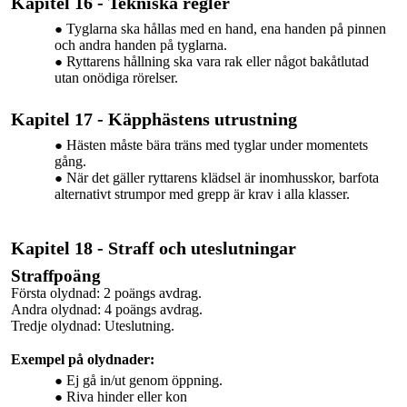
Kapitel 16 - Tekniska regler
Tyglarna ska hållas med en hand, ena handen på pinnen
och andra handen på tyglarna.
Ryttarens hållning ska vara rak eller något bakåtlutad
utan onödiga rörelser.
Kapitel 17 - Käpphästens utrustning
Hästen måste bära träns med tyglar under
momentets
gång.
När det gäller ryttarens klädsel är inomhusskor, barfota
alternativt strumpor med grepp är krav i alla klasser.
Kapitel 18 - Straff och uteslutningar
Straffpoäng
Första olydnad: 2 poängs avdrag.
Andra olydnad: 4 poängs avdrag.
Tredje olydnad: Uteslutning.
Exempel på olydnader:
Ej gå in/ut genom
öppning.
Riva hinder eller kon