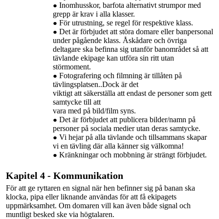
Inomhusskor, barfota alternativt strumpor med
grepp är krav i alla klasser.
För utrustning, se regel för respektive klass.
Det är förbjudet att störa domare eller banpersonal
under pågående klass. Åskådare och övriga
deltagare ska befinna sig utanför banområdet så att
tävlande ekipage kan utföra
sin
ritt utan
störmoment.
Fotografering och filmning är tillåten på
tävlingsplatsen..Dock är det
viktigt att säkerställa att endast de personer som gett
samtycke till att
vara med på bild/film syns.
Det är förbjudet att publicera bilder/namn på
personer på sociala medier utan deras samtycke.
Vi hejar på alla tävlande och tillsammans skapar
vi en tävling där alla känner sig välkomna!
Kränkningar och mobbning är strängt förbjudet.
Kapitel 4 - Kommunikation
För att ge ryttaren en signal när hen befinner sig på banan ska
klocka, pipa eller liknande användas för att få ekipagets
uppmärksamhet. Om domaren vill kan även både signal och
muntligt besked ske via högtalaren.