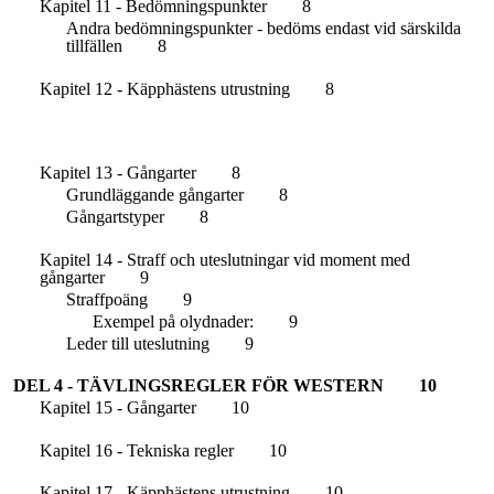
Kapitel 11 - Bedömningspunkter
8
Andra bedömningspunkter - bedöms endast vid särskilda
tillfällen
8
Kapitel 12 - Käpphästens utrustning
8
Kapitel 13 - Gångarter
8
Grundläggande gångarter
8
Gångartstyper
8
Kapitel 14 - Straff och uteslutningar vid moment med
gångarter
9
Straffpoäng
9
Exempel på olydnader:
9
Leder till uteslutning
9
DEL 4 - TÄVLINGSREGLER FÖR WESTERN
10
Kapitel 15 - Gångarter
10
Kapitel 16 - Tekniska regler
10
Kapitel 17 - Käpphästens utrustning
10