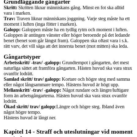
Grundläggande gångarter
Skritt:
Skritten liknar människans gång. Minst en fot ska alltid
vara i marken.
Trav:
Traven liknar människans joggning. Varje steg måste ha ett
moment i luften (inga fötter i marken).
Galopp:
Galoppen måste ha en tydlig rytm och moment i luften.
Galoppen är antingen vänster eller höger beroende på det ledande
benet (benet som går längst fram). Galoppen ska oftast vara i s.k.
rätt varv, det vill säga att det innersta benet (mot mitten) ska leda.
Gångartstyper
Arbetsskritt/
-trav/ -galopp:
Grundtempot
i gångarten, det mest
naturliga sättet att framföra gångarten. Hästen huvud ska vara strax
ovanför lodrätt.
Samlad skritt/ trav/ galopp:
Kortare och högre steg med samma
eller något långsammare tempo. Hästens huvud är högt upp.
Mellanskritt/
-trav/ -galopp:
Något rundare och längre/luftigare
form än
arbetsgångarterna.
Hästen huvud ska vara strax ovanför
lodrätt.
Ökad skritt/ trav/ galopp
:Längre och högre steg. Ibland även
något högre tempo.
Hästens huvud är långt ner.
Kapitel 14 - Straff och uteslutningar vid moment