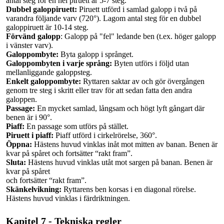
antal steg för en hel piruett är 5-7 steg.
Dubbel galoppiruett:
Piruett utförd i samlad galopp i två på
varandra följande varv (720°). Lagom antal steg för en dubbel
galoppiruett
är 10-14 steg.
Förvänd
galopp
: Galopp på "fel" ledande ben (t.ex. höger galopp
i vänster varv).
Galoppombyte:
Byta galopp i språnget.
Galoppombyten i varje språng:
Byten utförs i följd utan
mellanliggande galoppsteg.
Enkelt galoppombyte:
Ryttaren saktar av och gör övergången
genom tre steg i skritt eller trav för att sedan fatta den andra
galoppen.
Passage:
En mycket samlad, långsam och högt lyft gångart där
benen är i 90°.
Piaff:
En passage som utförs på stället.
Piruett i piaff:
Piaff utförd i cirkelrörelse, 360°.
Öppna:
Hästens huvud vinklas inåt mot mitten av banan. Benen är
kvar på spåret och fortsätter “rakt fram”.
Sluta:
Hästens huvud vinklas utåt mot sargen på banan. Benen är
kvar på spåret
och fortsätter “rakt fram”.
Skänkelvikning:
Ryttarens ben korsas i en diagonal rörelse.
Hästens huvud vinklas i färdriktningen.
Kapitel 7 - Tekniska regler