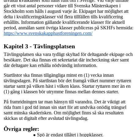
utvalda kvalklasser som hålls runt om i Sverige. Vid varje tillfälle
går ett visst antal personer vidare till Svenska Mästerskapen i
Stockholm som hålls i augusti varje år. Ekipaget har möjlighet att
delta i kvalificeringsklasser vid flera tillfällen tills kvalificering
erhållits. Information gällande kvalificerande klasser för aktuell
period, anmälan samt övriga klasser publiceras på SKHFs hemsida:
https://www.svenskakapphastforeningen.com/
Kapitel 3 - Tävlingsplatsen
Tävlingsplatsen ska vara tydligt skyltad för deltagande ekipage och
besökare. Det ska finnas ett sekretariat där incheckning sker samt
där deltagare kan erhålla nödvändig information.
Startlistor ska finnas tillgängliga minst en (1) vecka innan
tävlingsdagen. På startlistan bör det framgå vilket nummer ryttaren
startar samt på vilken häst i vilken klass. Startar ryttaren mer än en
(1) gång i klassen bör utrymme finnas mellan dennes starter.
På
framridningen
tar man hänsyn till varandra. Det är viktigt att
rida fram i god tid innan sin start för att undvika onödig trängsel
samt minska skaderisken. Om möjlighet finns så ska resultaten
skickas ut digitalt efter avslutad tävlingsdag.
Övriga regler:
Spö är endast tillåtet i hoppklasser.