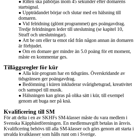
Ritten ska påbörjas inom 45 sekunder efter domarens
startsignal.
Uppträdandet börjar och slutar med en hälsning till
domaren.
Vid felridning (glömt programmet) ges poängavdrag.
Tredje felridningen leder till uteslutning (se kapitel 10,
Straff och uteslutningar).
Att be om eller ta emot råd från någon annan än domaren
är förbjudet.
Om en domare ger mindre än 5.0 poäng för ett moment,
måste en kommentar ges.
Tilläggsregler för kür
Alla
kür-program
har en tidsgräns.
Överskridande
av
tidsgränsen ger poängavdrag.
Bedömning i küren inkluderar svårighetsgrad, kreativitet
och samspel till musik.
Hälsningen kan göras på olika sätt i kür, till exempel
genom att buga ner på knä.
Kvalificering till SM
För att delta i en av SKHFs SM-klasser måste du vara medlem i
Svenska
Käpphästföreningen.
En medlemsavgift betalas in årsvis.
Kvalificering behövs till alla SM-klasser och görs genom att starta i
utvalda kvalklasser som hålls runt om i Sverige.