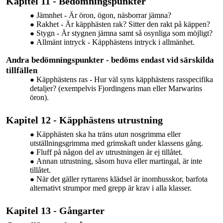
Kapitel 11 - Bedömningspunkter
Jämnhet - Är öron, ögon, näsborrar jämna?
Rakhet - Är käpphästen rak? Sitter den rakt på käppen?
Stygn - Är stygnen jämna samt så osynliga som möjligt?
Allmänt intryck - Käpphästens intryck i allmänhet.
Andra bedömningspunkter - bedöms endast vid särskilda
tillfällen
Käpphästens ras - Hur väl syns käpphästens rasspecifika
detaljer? (exempelvis Fjordingens man eller Marwarins
öron).
Kapitel 12 - Käpphästens utrustning
Käpphästen ska
ha träns
utan
nosgrimma eller
utställningsgrimma med grimskaft under klassens gång.
Fluff på någon del av utrustningen är ej tillåtet.
Annan
utrustning, såsom huva eller martingal, är inte
tillåtet.
När det gäller ryttarens klädsel är inomhusskor, barfota
alternativt strumpor med grepp är krav i alla klasser.
Kapitel 13 - Gångarter