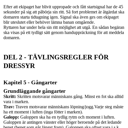
Efter att ekipaget har blivit uppropade och fått startsignal har de 45
sekunder på sig att påbörja sin ritt. Så fort problemet är åtgärdat ska
domaren starta tidtagning igen. Signal ska även ges om ekipaget
blir uteslutet eller behöver lämna banan omgående.
Ryttaren har under hela sin ritt möjlighet att utgå. En sådan begäran
ska visas på ett tydligt sätt genom handuppräckning för att meddela
domaren.
DEL 2 - TÄVLINGSREGLER FÖR
DRESSYR
Kapitel 5 - Gångarter
Grundläggande gångarter
Skritt:
Skritten motsvarar människans gång. Minst en fot ska alltid
vara i marken.
Trav:
Traven motsvarar människans löpning/jogg.Varje steg måste
ha ett moment i luften (inga fötter i marken).
Galopp:
Galoppen ska ha en tydlig rytm och moment i luften.
Galoppen är antingen vänster eller höger beroende på det ledande
benet (benet som går längst fram). Galoppen ska oftast vara i s.k.