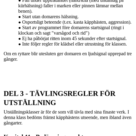
Fall under uppträdandet (hand/knä (med undantag på
kürhälsning) faller i marken eller pinnen lämnar mellan
benen).
Start utan domarens hälsning.
Osportsligt beteende (t.ex. kasta käpphästen, aggression).
Start av programmet före domarens startsignal (ringt i
klockan och sagt "varsågod och rid")
Ej ha påbörjat ritten inom 45 sekunder efter startsignal.
Inte följer regler
för klädsel eller utrustning för klassen.
Om en ryttare blir utesluten ger domaren en ljudsignal
upprepad
tre
gånger.
DEL 3 - TÄVLINGSREGLER FÖR
UTSTÄLLNING
Utställningsklasser är för de som vill tävla med sina finaste verk. I
denna klass bedöms främst käpphästens utseende, men ibland även
gångarter.