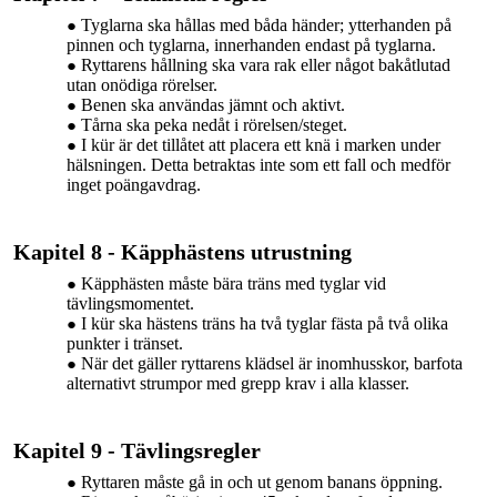
Tyglarna ska hållas med båda händer; ytterhanden på
pinnen och tyglarna, innerhanden endast på tyglarna.
Ryttarens hållning ska vara rak eller något bakåtlutad
utan onödiga rörelser.
Benen ska användas jämnt och aktivt.
Tårna ska peka nedåt i rörelsen/steget.
I kür är det tillåtet att placera ett knä i marken under
hälsningen. Detta betraktas inte som ett fall och medför
inget poängavdrag.
Kapitel 8 - Käpphästens utrustning
Käpphästen måste bära
träns
med tyglar vid
tävlingsmomentet.
I kür ska hästens
träns
ha två tyglar fästa på två olika
punkter i tränset.
När det gäller ryttarens klädsel är inomhusskor, barfota
alternativt strumpor med grepp krav i alla klasser.
Kapitel 9 - Tävlingsregler
Ryttaren måste gå in och ut genom banans
öppning.