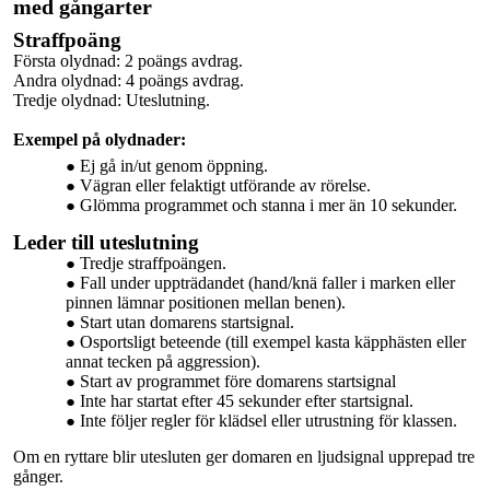
med gångarter
Straffpoäng
Första olydnad: 2 poängs avdrag.
Andra olydnad: 4 poängs avdrag.
Tredje olydnad: Uteslutning.
Exempel på olydnader:
Ej gå in/ut genom
öppning.
Vägran eller felaktigt utförande av rörelse.
Glömma programmet och stanna i mer än 10 sekunder.
Leder till uteslutning
Tredje
straffpoängen.
Fall under uppträdandet (hand/knä faller i marken eller
pinnen lämnar positionen mellan benen).
Start utan domarens startsignal.
Osportsligt beteende (till exempel kasta käpphästen eller
annat tecken på aggression).
Start av programmet före domarens startsignal
Inte har startat efter 45 sekunder efter startsignal.
Inte följer regler
för klädsel eller utrustning för klassen.
Om en ryttare blir utesluten ger domaren en ljudsignal
upprepad
tre
gånger.