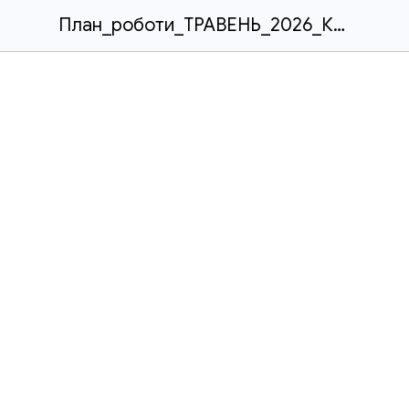
План_роботи_ТРАВЕНЬ_2026_КЗПО_ДЮКМЦ_Веснянка_ДОР.docx