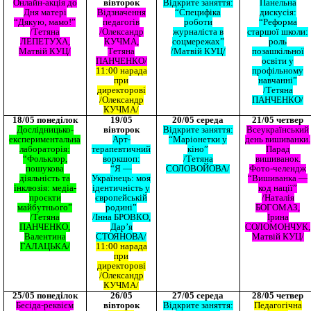
Онлайн-акція до
вівторок
Відкрите заняття:
Панельна
Дня матері
Відзначення
“Специфіка
дискусія:
“Дякую, мамо!”
педагогів
роботи
“Реформа
/Тетяна
/Олександр
журналіста в
старшої школи:
ЛЕПЕТУХА,
КУЧМА,
соцмережах”
роль
Матвій КУЦ/
Тетяна
/Матвій КУЦ/
позашкільної
ПАНЧЕНКО/
освіти у
11:00 нарада
профільному
при
навчанні”
директорові
/Тетяна
/Олександр
ПАНЧЕНКО/
КУЧМА/
18/05 понеділок
19/05
20/05 середа
21/05 четвер
Дослідницько-
вівторок
Відкрите заняття:
Всеукраїнський
експериментальна
Арт-
“Маріонетки у
день вишиванки.
лабораторія:
терапевтичний
кіно”
Парад
“Фольклор,
воркшоп:
/Тетяна
вишиванок.
пошукова
“Я —
СОЛОВОЙОВА/
Фото-челендж
діяльність та
Українець: моя
“Вишиванка —
інклюзія: медіа-
ідентичність у
код нації”
проєкти
європейській
/Наталія
майбутнього”
родині”
БОГОМАЗ,
/Тетяна
/Інна БРОВКО,
Ірина
ПАНЧЕНКО,
Дар’я
СОЛОМОНЧУК,
Валентина
СТОЯНОВА/
Матвій КУЦ/
ГАЛАЦЬКА/
11:00 нарада
при
директорові
/Олександр
КУЧМА/
25/05 понеділок
26/05
27/05 середа
28/05 четвер
Бесіда-реквієм
вівторок
Відкрите заняття:
Педагогічна