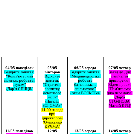
04/05 понеділок
05/05
06/05 середа
07/05 четвер
Відкрите заняття:
вівторок
Відкрите заняття:
Захід до Дня
“Комп’ютерний
Відкрите
“Медіапедагогіка:
пам’яті та
монтаж: робота зі
заняття:
робота з
примирення.
звуком”
“Стратегія
батьківською
Відео-проєкт
/Дар’я СПИЦЯ/
розвитку
спільнотою”
“Пам’ятаємо:
освітнього
/Анна ВОЛКОВА/
ціна перемоги”
блогу”
/Дар’я
/Наталія
СТОЯНОВА,
БОГОМАЗ/
Матвій КУЦ/
11:00 нарада
при
директорові
/Олександр
КУЧМА/
11/05 понеділок
12/05
13/05 середа
14/05 четвер