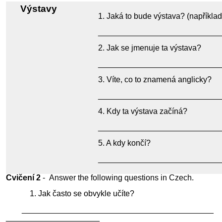
Výstavy
Jaká to bude výstava? (například
___________________________
Jak se jmenuje ta výstava?
___________________________
Víte, co to znamená anglicky?
___________________________
Kdy ta výstava začíná?
___________________________
A kdy končí?
___________________________
Cvičení 2
- Answer the following questions in Czech.
Jak často se obvykle učíte?
___________________________________________
_____________________