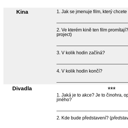
Kina
Jak se jmenuje film, který chcete
___________________________
Ve kterém kině ten film promítají?
project)
___________________________
V kolik hodin začíná?
___________________________
V kolik hodin končí?
___________________________
Divadla
***
Jaká je to akce? Je to činohra, 
jiného?
___________________________
Kde bude představení? (
předsta
___________________________