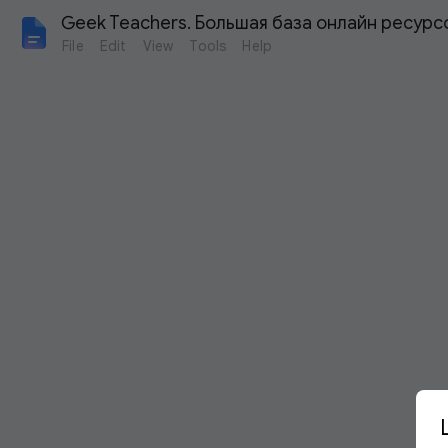
Geek Teachers. Большая база онлайн ресурс
File
Edit
View
Tools
Help