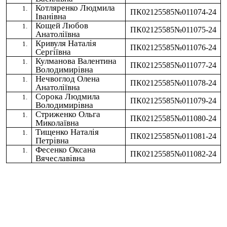
Котляренко Людмила
ПК02125585№011074-24
Іванівна
Кощей Любов
ПК02125585№011075-24
Анатоліївна
Кривуля Наталія
ПК02125585№011076-24
Сергіївна
Кулманова Валентина
ПК02125585№011077-24
Володимирівна
Нечвоглод Олена
ПК02125585№011078-24
Анатоліївна
Сорока Людмила
ПК02125585№011079-24
Володимирівна
Стриженко Ольга
ПК02125585№011080-24
Миколаївна
Тищенко Наталія
ПК02125585№011081-24
Петрівна
Фесенко Оксана
ПК02125585№011082-24
Вячеславівна