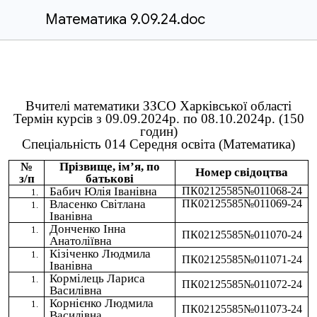
Математика 9.09.24.doc
Вчителі математики ЗЗСО Харківської області
Термін курсів з 09.09.2024р. по 08.10.2024р. (150
годин)
Спеціальність 014 Середня освіта (Математика)
№
Прізвище, ім’я, по
Номер свідоцтва
з/п
батькові
Бабич Юлія Іванівна
ПК02125585№011068-24
Власенко Світлана
ПК02125585№011069-24
Іванівна
Донченко Інна
ПК02125585№011070-24
Анатоліївна
Кізіченко Людмила
ПК02125585№011071-24
Іванівна
Кормілець Лариса
ПК02125585№011072-24
Василівна
Корнієнко Людмила
ПК02125585№011073-24
Василівна