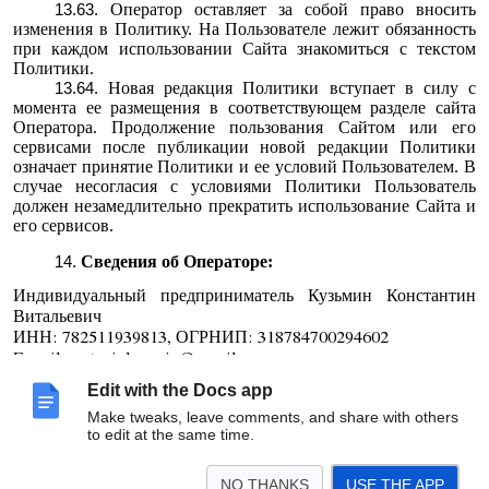
Оператор оставляет за собой право вносить
изменения в Политику. На Пользователе лежит обязанность
при каждом использовании Сайта знакомиться с текстом
Политики.
Новая редакция Политики вступает в силу с
момента ее размещения в соответствующем разделе сайта
Оператора. Продолжение пользования Сайтом или его
сервисами после публикации новой редакции Политики
означает принятие Политики и ее условий Пользователем. В
случае несогласия с условиями Политики Пользователь
должен незамедлительно прекратить использование Сайта и
его сервисов.
Сведения об Операторе:
Индивидуальный предприниматель Кузьмин Константин
Витальевич
ИНН: 782511939813, ОГРНИП: 318784700294602
E-mail:
potaninkuzmin@gmail.com
Телефон (+7) 953 140 55 18
Edit with the Docs app
Make tweaks, leave comments, and share with others
to edit at the same time.
NO THANKS
USE THE APP