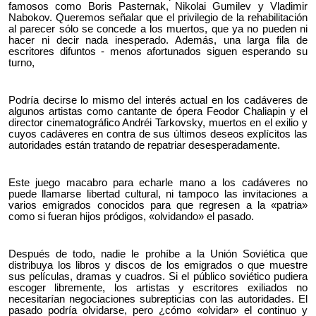
famosos como Boris Pasternak, Nikolai Gumilev y Vladimir
Nabokov. Queremos señalar que el privilegio de la rehabilitación
al parecer sólo se concede a los muertos, que ya no pueden ni
hacer ni decir nada inesperado. Además, una larga fila de
escritores difuntos - menos afortunados siguen esperando su
turno,
Podría decirse lo mismo del interés actual en los cadáveres de
algunos artistas como cantante de ópera Feodor Chaliapin y el
director cinematográfico Andréi Tarkovsky, muertos en el exilio y
cuyos cadáveres en contra de sus últimos deseos explícitos las
autoridades están tratando de repatriar desesperadamente.
Este juego macabro para echarle mano a los cadáveres no
puede llamarse libertad cultural, ni tampoco las invitaciones a
varios emigrados conocidos para que regresen a la «patria»
como si fueran hijos pródigos, «olvidando» el pasado.
Después de todo, nadie le prohíbe a la Unión Soviética que
distribuya los libros y discos de los emigrados o que muestre
sus películas, dramas y cuadros. Si el público soviético pudiera
escoger libremente, los artistas y escritores exiliados no
necesitarían negociaciones subrepticias con las autoridades. El
pasado podría olvidarse, pero ¿cómo «olvidar» el continuo y