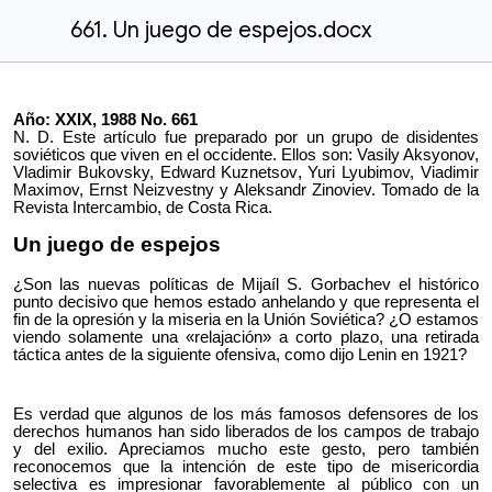
661. Un juego de espejos.docx
Año: XXIX, 1988 No. 661
N. D. Este artículo fue preparado por un grupo de disidentes
soviéticos que viven en el occidente. Ellos son: Vasily Aksyonov,
Vladimir Bukovsky, Edward Kuznetsov, Yuri Lyubimov, Viadimir
Maximov, Ernst Neizvestny y Aleksandr Zinoviev. Tomado de la
Revista Intercambio, de Costa Rica.
Un juego de espejos
¿Son las nuevas políticas de Mijaíl S. Gorbachev el histórico
punto decisivo que hemos estado anhelando y que representa el
fin de la opresión y la miseria en la Unión Soviética? ¿O estamos
viendo solamente una «relajación» a corto plazo, una retirada
táctica antes de la siguiente ofensiva, como dijo Lenin en 1921?
Es verdad que algunos de los más famosos defensores de los
derechos humanos han sido liberados de los campos de trabajo
y del exilio. Apreciamos mucho este gesto, pero también
reconocemos que la intención de este tipo de misericordia
selectiva es impresionar favorablemente al público con un