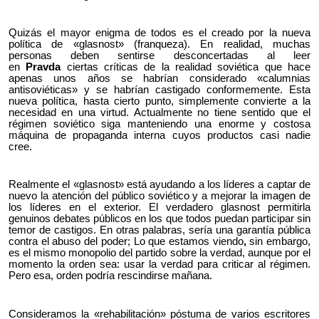
Quizás el mayor enigma de todos es el creado por la nueva
política de «glasnost» (franqueza). En realidad, muchas
personas deben sentirse desconcertadas al leer
en
Pravda
ciertas críticas de la realidad soviética que hace
apenas unos años se habrían considerado «calumnias
antisoviéticas» y se habrían castigado conformemente. Esta
nueva política, hasta cierto punto, simplemente convierte a la
necesidad en una virtud. Actualmente no tiene sentido que el
régimen soviético siga manteniendo una enorme y costosa
máquina de propaganda interna cuyos productos casi nadie
cree.
Realmente el «glasnost» está ayudando a los líderes a captar de
nuevo la atención del público soviético y a mejorar la imagen de
los líderes en el exterior. El verdadero glasnost permitirla
genuinos debates públicos en los que todos puedan participar sin
temor de castigos. En otras palabras, sería una garantía pública
contra el abuso del poder; Lo que estamos viendo
,
sin embargo,
es el mismo monopolio del partido sobre la verdad, aunque por el
momento la orden sea: usar la verdad para criticar al régimen.
Pero esa, orden podría rescindirse mañana.
Consideramos la «rehabilitación» póstuma de varios escritores