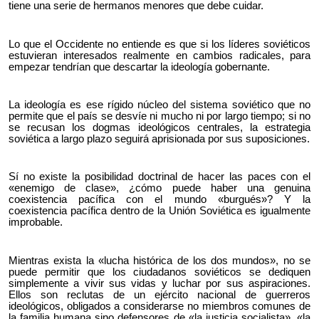
tiene una serie de hermanos menores que debe cuidar.
Lo que el Occidente no entiende es que si los líderes soviéticos
estuvieran interesados realmente en cambios radicales, para
empezar tendrían que descartar la ideología gobernante.
La ideología es ese rígido núcleo del sistema soviético que no
permite que el país se desvíe ni mucho ni por largo tiempo; si no
se recusan los dogmas ideológicos centrales, la estrategia
soviética a largo plazo seguirá aprisionada por sus suposiciones.
Sí no existe la posibilidad doctrinal de hacer las paces con el
«enemigo de clase», ¿cómo puede haber una genuina
coexistencia pacífica con el mundo «burgués»? Y la
coexistencia pacífica dentro de la Unión Soviética es igualmente
improbable.
Mientras exista la «lucha histórica de los dos mundos», no se
puede permitir que los ciudadanos soviéticos se dediquen
simplemente a vivir sus vidas y luchar por sus aspiraciones.
Ellos son reclutas de un ejército nacional de guerreros
ideológicos, obligados a considerarse no miembros comunes de
la familia humana sino defensores de «la justicia socialista», «la