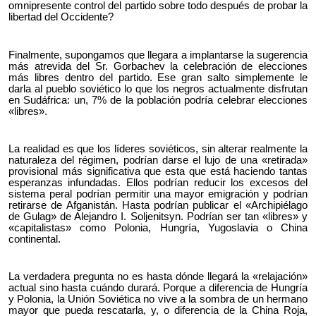
omnipresente control del partido sobre todo después de probar la
libertad del Occidente?
Finalmente, supongamos que llegara a implantarse la sugerencia
más atrevida del Sr. Gorbachev la celebración de elecciones
más libres dentro del partido. Ese gran salto simplemente le
darla al pueblo soviético lo que los negros actualmente disfrutan
en Sudáfrica: un, 7% de la población podría celebrar elecciones
«libres».
La realidad es que los líderes soviéticos, sin alterar realmente la
naturaleza del régimen, podrían darse el lujo de una «retirada»
provisional más significativa que esta que está haciendo tantas
esperanzas infundadas. Ellos podrían reducir los excesos del
sistema peral podrían permitir una mayor emigración y podrían
retirarse de Afganistán. Hasta podrían publicar el «Archipiélago
de Gulag» de Alejandro I. Soljenitsyn. Podrían ser tan «libres» y
«capitalistas» como Polonia, Hungría, Yugoslavia o China
continental.
La verdadera pregunta no es hasta dónde llegará la «relajación»
actual sino hasta cuándo durará. Porque a diferencia de Hungría
y Polonia, la Unión Soviética no vive a la sombra de un hermano
mayor que pueda rescatarla, y, o diferencia de la China Roja,