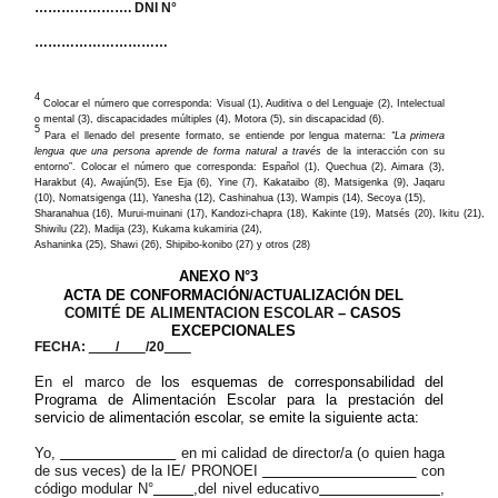
…………………. DNI N°
…………………………
4
Colocar el número que corresponda: Visual (1), Auditiva o del Lenguaje (2), Intelectual
o mental (3), discapacidades múltiples (4), Motora (5), sin discapacidad (6).
5
Para el llenado del presente formato, se entiende por lengua materna:
“La primera
lengua que una persona aprende de forma natural a través
de la interacción con su
entorno”. Colocar el número que corresponda: Español (1), Quechua (2), Aimara (3),
Harakbut (4), Awajún(5), Ese Eja (6), Yine (7), Kakataibo (8), Matsigenka (9), Jaqaru
(10), Nomatsigenga (11), Yanesha (12), Cashinahua (13), Wampis (14), Secoya (15),
Sharanahua (16), Murui-muinani (17), Kandozi-chapra (18), Kakinte (19), Matsés (20), Ikitu (21),
Shiwilu (22), Madija (23), Kukama kukamiria (24),
Ashaninka (25), Shawi (26), Shipibo-konibo (27) y otros (28)
ANEXO N°3
ACTA DE CONFORMACIÓN/ACTUALIZACIÓN DEL
COMITÉ DE ALIMENTACION ESCOLAR
– CASOS
EXCEPCIONALES
FECHA:
/
/20
En el marco de
los esquemas de corresponsabilidad del
Programa de Alimentación Escolar para la prestación del
servicio de alimentación escolar, se emite la siguiente acta:
Yo,
en mi calidad de director/a (o quien haga
de sus veces) de la IE/ PRONOEI
con
código modular N°
,del nivel educativo
,