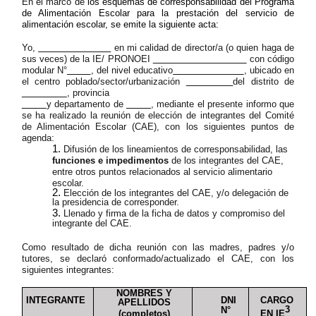
En el marco de
los esquemas de corresponsabilidad del Programa
de Alimentación Escolar para la prestación del servicio de
alimentación escolar, se emite la siguiente acta:
Yo,
en mi calidad de director/a (o quien haga de
sus veces) de la IE/ PRONOEI
con código
modular N°
, del nivel educativo
, ubicado en
el centro poblado/sector/urbanización
del distrito de
, provincia
y departamento de
, mediante el presente informo que
se ha realizado la reunión de elección de integrantes del Comité
de Alimentación Escolar (CAE), con los siguientes puntos de
agenda:
Difusión de los lineamientos de corresponsabilidad, las
funciones e impedimentos
de los integrantes del CAE,
entre otros puntos relacionados al servicio alimentario
escolar.
Elección de los integrantes del CAE, y/o delegación de
la presidencia de corresponder.
Llenado y firma de la ficha de datos y compromiso del
integrante del CAE.
Como resultado de dicha reunión con las madres, padres y/o
tutores, se declaró conformado/actualizado el CAE, con los
siguientes integrantes:
NOMBRES Y
INTEGRANTE
DNI
CARGO
APELLIDOS
3
N°
EN IE
(completos)