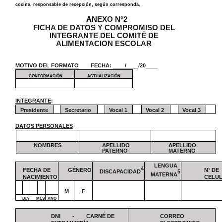
cocina, responsable de recepción, según corresponda.
A
NEXO N°2
FICHA DE DATOS Y COMPROMISO DEL
INTEGRANTE DEL COMITÉ DE
ALIMENTACION ESCOLAR
MOTIVO DEL FORMATO
FECHA:
/
/20
CONFORMACIÓN
ACTUALIZACIÓN
INTEGRANTE
:
Presidente
Secretario
Vocal 1
Vocal 2
Vocal 3
DATOS PERSONALES
NOMBRES
APELLIDO
APELLIDO
PATERNO
MATERNO
LENGUA
4
FECHA DE
GÉNERO
N° DE
DISCAPACIDAD
5
MATERNA
NACIMIENTO
CELU
M
F
DÍA
MES
AÑO
DNI - CARNÉ DE
CORREO