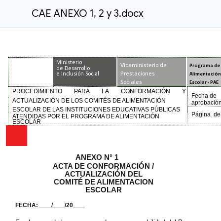
CAE ANEXO 1, 2 y 3.docx
Ministerio
PERÚ
Viceministerio de
Programa de
de Desarrollo
Prestaciones
e Inclusión Social
Alimentació
Sociales
Escolar - PAE
PROCEDIMIENTO PARA LA CONFORMACIÓN Y
Fecha de
ACTUALIZACIÓN DE LOS COMITÉS DE ALIMENTACIÓN
aprobación
ESCOLAR DE LAS INSTITUCIONES EDUCATIVAS PÚBLICAS
Página
de
ATENDIDAS POR EL PROGRAMA DE ALIMENTACIÓN
ESCOLAR
ANEXO N° 1
ACTA DE CONFORMACIÓN /
ACTUALIZACIÓN DEL
COMITÉ DE ALIMENTACION
ESCOLAR
FECHA:
/
/20