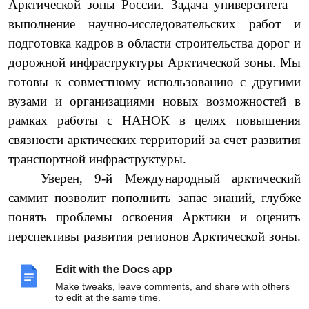
Арктической зоны России. Задача университета –
выполнение научно-исследовательских работ и
подготовка кадров в области строительства дорог и
дорожной инфраструктуры Арктической зоны. Мы
готовы к совместному использованию с другими
вузами и организациями новых возможностей в
рамках работы с НАНОК в целях повышения
связности арктических территорий за счет развития
транспортной инфраструктуры.
Уверен, 9-й Международный арктический
саммит позволит пополнить запас знаний, глубже
понять проблемы освоения Арктики и оценить
перспективы развития регионов Арктической зоны.
В целом, внесет достойный вклад в решение
Edit with the Docs app
стратегических задач, ведь по традиции здесь
Make tweaks, leave comments, and share with others
собрались профессионалы, чьи усилия послужат
to edit at the same time.