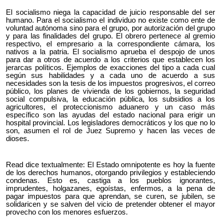
El socialismo niega la capacidad de juicio responsable del ser
humano. Para el socialismo el individuo no existe como ente de
voluntad autónoma sino para el grupo, por autorización del grupo
y para las finalidades del grupo. El obrero pertenece al gremio
respectivo, el empresario a la correspondiente cámara, los
nativos a la patria. El socialismo aprueba el despojo de unos
para dar a otros de acuerdo a los criterios que establecen los
jerarcas políticos. Ejemplos de exacciones del tipo a cada cual
según sus habilidades y a cada uno de acuerdo a sus
necesidades son la tesis de los impuestos progresivos, el correo
público, los planes de vivienda de los gobiernos, la seguridad
social compulsiva, la educación pública, los subsidios a los
agricultores, el proteccionismo aduanero y un caso más
específico son las ayudas del estado nacional para erigir un
hospital provincial. Los legisladores democráticos y los que no lo
son, asumen el rol de Juez Supremo y hacen las veces de
dioses.
Read dice textualmente: El Estado omnipotente es hoy la fuente
de los derechos humanos, otorgando privilegios y estableciendo
condenas. Esto es, castiga a los pueblos ignorantes,
imprudentes, holgazanes, egoístas, enfermos, a la pena de
pagar impuestos para que aprendan, se curen, se jubilen, se
solidaricen y se salven del vicio de pretender obtener el mayor
provecho con los menores esfuerzos.