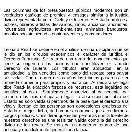
Las columnas de los presupuestos públicos modernos son un
verdadero catálogo de premios y castigos similar a la justicia
divina representada por el Cielo y el Infierno. El Estado protege a
pobres, obreros artistas desvalidos, niños, ancianos, ahorristas,
industriales, agricultores, ambientalistas, animales, banqueros,
penalizando sin piedad a contribuyentes y consumidores.
Leonard Read se detiene en el análisis de una disciplina que se
le dio en los círculos académicos el carácter de jurídica el
Derecho Tributario. Se trata de una rama del conocimiento que
tiene su origen en las normas que constituyen el llamado
Derecho de Guerra. Los tributos eran aplicados, en la
antigüedad, a los vencidos como pago del rescate para salvar
sus vidas. Con el correr de los años los tributos pasaron a ser
moneda corriente para propios y extraños. Al declararse legal
dice Read- la exacción forzosa de recursos, esta legalidad no
santifica al dolo. ¡Simplemente absuelve al delincuente del
crimen a los ojos del aparato legal! La absolución por obra del
Estado es sólo válida si partimos de la base que el derecho a la
vida y libertad de las personas son concesiones graciosas del
Estado o, mejor dicho, de hombres comunes que accedieron a
cargos políticos. Considerar que estas personas son la fuente de
nuestros derechos es una tesis tan válida como la del derecho
divino de los reyes. Se trata de un moderno retorno de una
antigua y mundialmente generalizada falacia.