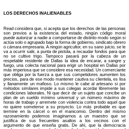
LOS DERECHOS INALIENABLES
Read considera que, si acepta que los derechos de las personas
son previos a la existencia del estado, ningún código moral
puede autorizar a nadie a comportarse de distinto modo según si
actúa solo o agrupado bajo la forma de gobierno, sindicato obrero
o cámara empresaria. A ningún agricultor, en su sano juicio, se le
va a ocurrir salir, a punta de pistola, a recaudar fondos para que
no se cultive trigo. Tampoco pasará por la cabeza de un
respetable residente de Dallas la idea de encarar, a sangre y
fuego, una colecta nacional para erigir un hospital en Dallas por
más imperiosa que se considere esa necesidad. Un comerciante
que obliga por la fuerza a que sus competidores aumenten los
precios, para de ese modo mantener cautiva su clientela, es lisa
y llanamente un mafioso. Lo mismo le cabe al artesano si por
métodos similares impide a sus colegas acordar libremente las
condiciones laborales. Ni que decir de un sujeto que concibe un
plan de un sueldo mínimo universal y un número máximo de
horas de trabajo y arremete con violencia contra todo aquel que
no quiere someterse a su proyecto. Lo más probable es que
termine en la cárcel o en el manicomio. Dentro del mismo
razonamiento podemos imaginarnos a un maestro que se
justifica de sus frecuentes asaltos a los vecinos con el
argumento de que enseña gratis. De ahí, que la democracia