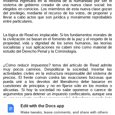
moderna ingresará en la historia de la humanidad por ser el
sistema de gobierno creador de una nueva clase social: los
elegidos en comicios. Los miembros de esta nueva clase gozan
del privilegio, mediante el recurso de los votos, de proponer y
llevar a cabo actos que son jurídica y moralmente reprobables
entre particulares.
La lógica de Read es implacable. Si los fundamentos morales de
la civilización se basan en el fomento de la paz y el respeto de la
propiedad, vida y dignidad de los seres humanos, las teorías
socialistas y sus aplicaciones no caben sino como material de
estudio del Derecho Penal y la Criminología.
¿Cómo reducir impuestos? tema del artículo de Read admite
muy pocos caminos. Despolitizar la sociedad. Insertar las
actividades civiles en la estructura responsable del sistema de
precios. El frente común contra las exacciones forzosas que
pueda unir a los devotos del liberalismo debe basarse en
cuestiones de principios y no en fijarse sólo en los montos o
alícuotas. Si hoy la sociedad no sabe oponerse o carece de
argumentos para detener un impuesto confiscatorio, aunque sea
de uno por ciento, mañana menos podrá defenderse cuando éste
haya sido elevado al 20% limitado el papel del gobierno a la
Edit with the Docs app
importante función de la defensa de los derechos individuales,
lejos de constituir una carga, éste se convertiría en el prestador
Make tweaks, leave comments, and share with others
del mayor servicio en favor de la sociedad. En ese caso, de