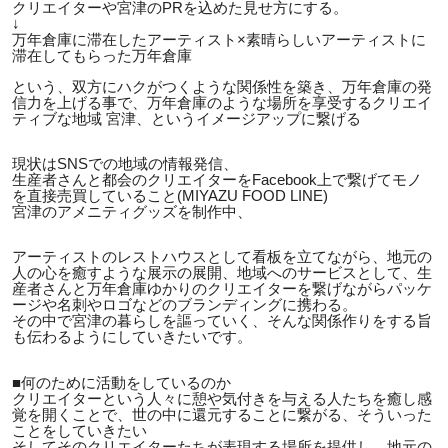
クリエイターや宮津のPRを込めた見せ方にする。
↓
万年倉庫に滞在したアーティスト×素晴らしいアーティストに
滞在してもらった万年倉庫
という、双方にハクがつくような関係性を築き、万年倉庫の発
信力を上げる事で、万年倉庫のような場所を享受するクリエイ
ティブな地域 宮津、というイメージアップに繋げる
現状はSNSでの地域の情報発信、
生産者さんと都会のクリエイターをFacebook上で繋げてモノ
を直接売買していること(MIYAZU FOOD LINE)
宮津のアメニティグッズを制作中、
アーティストのレストハウスとして看板を立てながら、地元の
人の心を癒すような展示の展開、地域へのサービスとして、生
産者さんと万年倉庫ゆかりのクリエイターを繋げながらパッケ
ージや名刺やロゴなどのブランディングに携わる。
その中で宮津の暮らしを謳っていく、そんな関係作りをする旨
も伝わるようにしていきたいです。
■何のために活動をしているのか
クリエイターという人々に憩や気付きを与える人たちを癒し感
覚を開くことで、世の中に還元することに繋がる、そういった
ことをしていきたい
そしてそのクリエイターたちが表現する場所を提供し、地元の