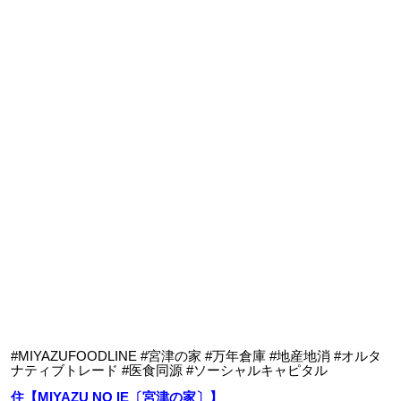
#MIYAZUFOODLINE #宮津の家 #万年倉庫 #地産地消 #オルタ
ナティブトレード #医食同源 #ソーシャルキャピタル
住【MIYAZU NO IE〔宮津の家〕】