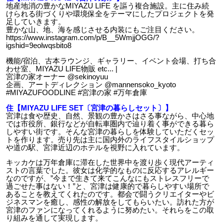
地産地消の豊かなMIYAZU LIFE を謳う複合施設。主に住み続
けられる街づくりや環境保全をテーマにしたプロジェクトを発
足していきます。
豊かな山、地、海を感じさせる内装にもご注目ください。
https://www.instagram.com/p/B__5WmjjOGG/?
igshid=9eolwqsbito8
機能/宿泊、古本ラウンジ、ギャラリー、イベント会場、打ち合
わせ室、MIYAZU LIFE物販 etc... |
宮津の家オーナー @sekinoyuu
企画、アートディレクション @mannensoko_kyoto
#MIYAZUFOODLINE #宮津の家 #万年倉庫
住【MIYAZU LIFE SET〔宮津の暮らしセット〕】
宮津は食や歴史、自然、景観の豊かさはさる事ながら、中心地
では市役所、銀行などが自転車圏内で辿り着く事ができる暮ら
しやすい街です。そんな宮津の暮らしを体験していただくセッ
トを作ります。売り先は主に国内外のライフスタイルショップ
や道の駅、宮津近辺のホテルを視野に入れています。
キッカケは万年倉庫に滞在した世界中を渡り歩く現代アーティ
ストの言葉でした。彼女は化学的なものに反応するアレルギー
なのですが、”今まで生きて来てこんなにもストレスフリーで
過ごせた事はない！”と、宮津は健康的で暮らしやすい場所で
あることを教えてくれたのです。都会で闘うクリエイターやビ
ジネスマンを癒し、感性の解放をしてもらいたい。訪れた方が
宮津のファンになってくれるように努めたい。それらをこの取
り組みを通して実現します。