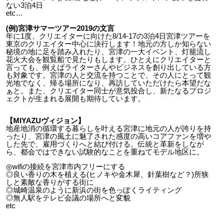
ない3泊4日
etc…
(例)宮津サマーツアー2019の文言
年に1度、クリエイターに向けた8/14-17の3泊4日宮津ツアーを
東京のクリエイター中心に決行します！地元の方しか知らない
秘境の地に足を踏み入れたり、宮津の一大イベント、灯籠流し
花火大会を観覧船で見たりもします。ひとえにクリエイターと
言っても、例えばライターさんやビジネスを創り出している方
も対象です。宮津の人と交流を持つことで、その人にとって観
光地でなく、帰る場所になり、再訪していただけたら本望だな
ぁと。また、クリエイター同士が意気投合し、新たなるプロジ
ェクトが生まれる展開も期待しています。
【MIYAZUヴィジョン】
地産地消の循環する暮らしを叶える宮津に地元の人が誇りを持
ったり、宮津の風土に魅了された感度の高いコアファンを増や
した先で、雇用づくりへと結び付ける。伝統と革新をしなが
ら、都会ではできない試験的なことを重ねてモデル地区に。
◎wifiの接続を宮津市内フリーにする
◎良い香りの木を植える(ヒノキや金木犀、針葉樹など？)所狭
しと素敵な香りがする街に
◎城崎温泉のように新浜の街を色っぽくライティング
◎無人駅をテレビ会議の場所へと変貌
etc