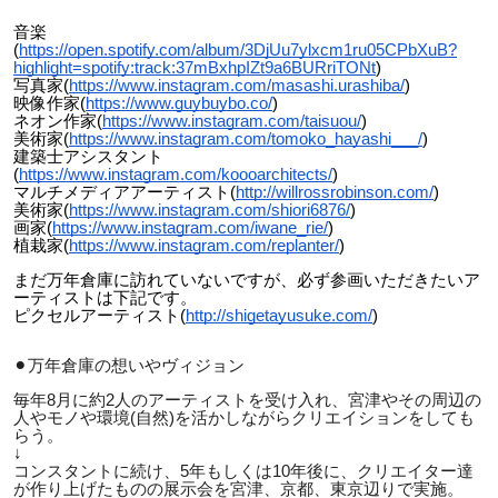
音楽
(
https://open.spotify.com/album/3DjUu7ylxcm1ru05CPbXuB?
highlight=spotify:track:37mBxhpIZt9a6BURriTONt
)
写真家(
https://www.instagram.com/masashi.urashiba/
)
映像作家(
https://www.guybuybo.co/
)
ネオン作家(
https://www.instagram.com/taisuou/
)
美術家(
https://www.instagram.com/tomoko_hayashi___/
)
建築士アシスタント
(
https://www.instagram.com/koooarchitects/
)
マルチメディアアーティスト(
http://willrossrobinson.com/
)
美術家(
https://www.instagram.com/shiori6876/
)
画家(
https://www.instagram.com/iwane_rie/
)
植栽家(
https://www.instagram.com/replanter/
)
まだ万年倉庫に訪れていないですが、必ず参画いただきたいア
ーティストは下記です。
ピクセルアーティスト(
http://shigetayusuke.com/
)
⚫︎万年倉庫の想いやヴィジョン
毎年8月に約2人のアーティストを受け入れ、宮津やその周辺の
人やモノや環境(自然)を活かしながらクリエイションをしても
らう。
↓
コンスタントに続け、5年もしくは10年後に、クリエイター達
が作り上げたものの展示会を宮津、京都、東京辺りで実施。