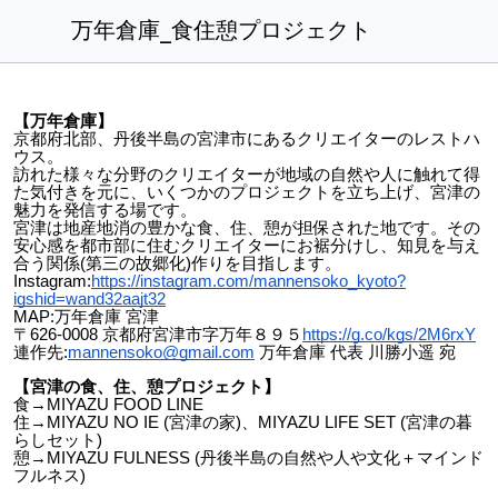
万年倉庫_食住憩プロジェクト
【万年倉庫】
京都府北部、丹後半島の宮津市にあるクリエイターのレストハ
ウス。
訪れた様々な分野のクリエイターが地域の自然や人に触れて得
た気付きを元に、いくつかのプロジェクトを立ち上げ、宮津の
魅力を発信する場です。
宮津は地産地消の豊かな食、住、憩が担保された地です。その
安心感を都市部に住むクリエイターにお裾分けし、知見を与え
合う関係(第三の故郷化)作りを目指します。
Instagram:
https://instagram.com/mannensoko_kyoto?
igshid=wand32aajt32
MAP:万年倉庫 宮津
〒626-0008 京都府宮津市字万年８９５
https://g.co/kgs/2M6rxY
連作先:
mannensoko@gmail.com
万年倉庫 代表 川勝小遥 宛
【宮津の食、住、憩プロジェクト】
食→MIYAZU FOOD LINE
住→MIYAZU NO IE (宮津の家)、MIYAZU LIFE SET (宮津の暮
らしセット)
憩→MIYAZU FULNESS (丹後半島の自然や人や文化＋マインド
フルネス)