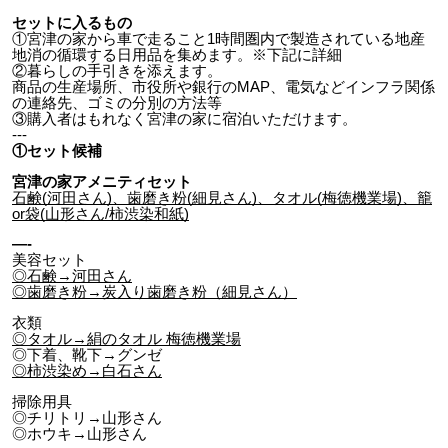
セットに入るもの
①宮津の家から車で走ること1時間圏内で製造されている地産
地消の循環する日用品を集めます。※下記に詳細
②暮らしの手引きを添えます。
商品の生産場所、市役所や銀行のMAP、電気などインフラ関係
の連絡先、ゴミの分別の方法等
③購入者はもれなく宮津の家に宿泊いただけます。
---
①セット候補
宮津の家アメニティセット
石鹸(河田さん)、歯磨き粉(細見さん)、タオル(梅徳機業場)、籠
or袋(山形さん/柿渋染和紙)
—-
美容セット
◎石鹸→河田さん
◎歯磨き粉→炭入り歯磨き粉（細見さん）
衣類
◎タオル→絹のタオル 梅徳機業場
◎下着、靴下→グンゼ
◎柿渋染め→白石さん
掃除用具
◎チリトリ→山形さん
◎ホウキ→山形さん