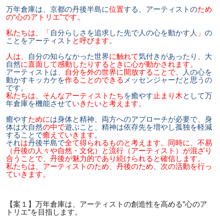
万年倉庫は、京都の丹後半島に
位置
する、アーティストの
ため
の“心のアトリエ”です。
私たちは、「
自分らしさを追求した先で人の心を動かす人
」
の
ことをアーティスト
と呼びます。
人は、
自分の知らなかった世界
に触れて
気付きがあったり、大
自然
に直面して感動したりするときに心が動かされます。
アーティストは
、自分を外の世界に開放することで、
人の心を
動かすキッカケを
作ることのできる
メッセンジャーだと思うの
です。
私たちは、そんなアーティストたち
を癒やす
止まり木
として万
年倉庫を機能させて
いきたいと考えます。
癒やす
ために
は身体と精神、両方へのアプローチが必要で、身
体は大自然
の中で
遊ぶこと、精神は依存先を増やし孤独を軽減
することで
癒えていきます
。
それ
は
丹後半島で
全て得られるものと考えます。同時に、不易
（丹後の人々や自然・文化）と流行（アーティスト）が混ざり
合うことで
、
丹後が魅力的であり続けられると確信します。
私たちは、アーティストのため、丹後のため、次の活動を行っ
ていきます。
【案１】万年倉庫は、アーティストの創造性を高める”心のア
トリエ”を目指します。