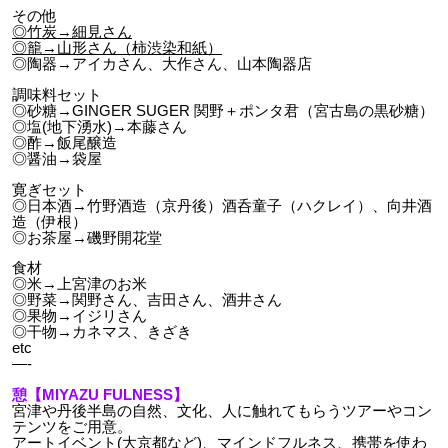
その他
◎竹炭→細見さん
◎籠→山形さん（柿渋染和紙）
◎陶器→アイカさん、大作さん、山本陶器店
調味料セット
◎砂糖→GINGER SUGER 関野＋ポンタ君（宮古島の黒砂糖）
◎塩(地下湧水)→本藤さん
◎酢→飯尾醸造
◎醤油→袋屋
寛ぎセット
◎日本酒→竹野酒造（京丹後）酒呑童子（ハクレイ）、向井酒
造（伊根）
◎お茶屋→磯野開花堂
食材
◎米→上宮津のお米
◎野菜→関野さん、吉田さん、酒井さん
◎果物→イジリさん
◎干物→カネマス、きざき
etc
—-
憩【MIYAZU FULNESS】
宮津や丹後半島
の自然、文化、人に触れてもらうツアーやコン
テンツをご用意。
アートイベント(大京都など)、マインドフルネス、携帯を使わ