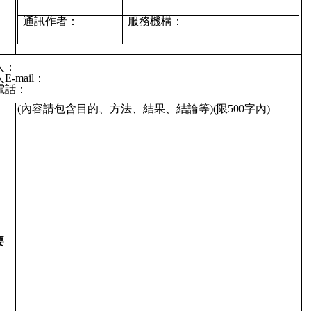
通訊作者：
服務機構：
人：
E-mail：
電話：
(內容請包含目的、方法、結果、結論等)(限500字內)
要