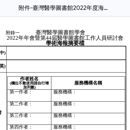
附件-臺灣醫學圖書館2022年度海報徵選表格下載.doc
臺灣醫學圖書館學會
附錄一
2022年年會暨第44屆醫學圖書館工作人員研討會
學術海報摘要檔
中)
英)
作者姓名
服務機構名稱
(欄位不敷使用請自行增
加列數)
第一作者：
服務機構：
第二作者：
服務機構：
者
第三作者：
服務機構：
第四作者：
服務機構：