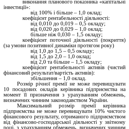
виконання планового показника «капітальні
інвестиції»:
від 100% і більше – 1,0 оклад;
коефіцієнт рентабельності діяльності:
від 0,010 до 0,019 – 0,5 окладу;
від 0,020 до 0,029 – 1,0 оклад;
більше ніж 0,030 – 1,5 окладу;
коефіцієнт поточної діяльності (покриття)
(за умови позитивної динаміки протягом року)
від 1,0 до 1,5 – 0,5 окладу;
від 1,5 до 2,0 – 1,0 оклад;
від 2,0 та більше – 1,5 окладу;
коефіцієнт рентабельності активів (чистий
фінансовий результат/вартість активів):
збільшення – 1,0 оклад.
Розмір річної премії не може перевищувати
10 посадових окладів керівника підприємства на
момент її призначення з урахуванням обмежень,
визначених чинним законодавством України.
Максимальний розмір премії керівника
підприємства не може перевищувати 10% чистого
фінансового результату, отриманого підприємством
від фінансово-господарської діяльності у звітному
році, з урахуванням обмежень, визначених чинним