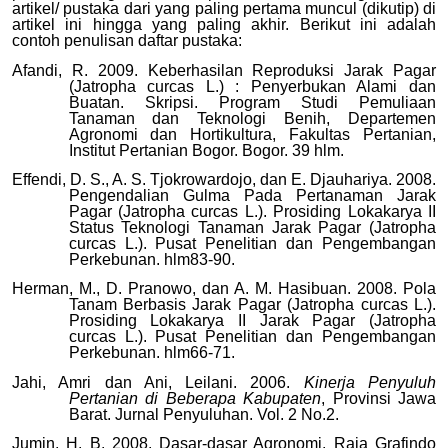
artikel/ pustaka dari yang paling pertama muncul (dikutip) di
artikel ini hingga yang paling akhir. Berikut ini adalah
contoh penulisan daftar pustaka:
Afandi, R. 2009. Keberhasilan Reproduksi Jarak Pagar
(Jatropha curcas L.) : Penyerbukan Alami dan
Buatan. Skripsi. Program Studi Pemuliaan
Tanaman dan Teknologi Benih, Departemen
Agronomi dan Hortikultura, Fakultas Pertanian,
Institut Pertanian Bogor. Bogor. 39 hlm.
Effendi, D. S., A. S. Tjokrowardojo, dan E. Djauhariya. 2008.
Pengendalian Gulma Pada Pertanaman Jarak
Pagar (Jatropha curcas L.). Prosiding Lokakarya II
Status Teknologi Tanaman Jarak Pagar (Jatropha
curcas L.). Pusat Penelitian dan Pengembangan
Perkebunan. hlm83-90.
Herman, M., D. Pranowo, dan A. M. Hasibuan. 2008. Pola
Tanam Berbasis Jarak Pagar (Jatropha curcas L.).
Prosiding Lokakarya II Jarak Pagar (Jatropha
curcas L.). Pusat Penelitian dan Pengembangan
Perkebunan. hlm66-71.
Jahi, Amri dan Ani, Leilani. 2006.
Kinerja Penyuluh
Pertanian di Beberapa Kabupaten
, Provinsi Jawa
Barat. Jurnal Penyuluhan. Vol. 2 No.2.
Jumin, H. B. 2008. Dasar-dasar Agronomi. Raja Grafindo