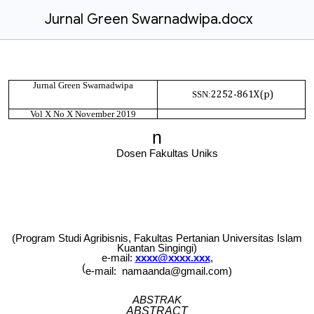
Jurnal Green Swarnadwipa.docx
Jurnal Green Swarnadwipa
SSN:
2252-861X(p)
Vol X No X November 2019
n
Dosen Fakultas Uniks
(Program Studi Agribisnis, Fakultas Pertanian Universitas Islam
Kuantan Singingi)
e-mail:
xxxx@xxxx.xxx
,
(
e-mail:
namaanda
@gmail.com)
ABSTRAK
ABSTRACT