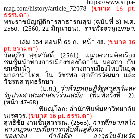
https://www.silpa-
mag.com/history/article_72078
(ขนาด 16 pt.
ธรรมดา)
พระราชบัญญัติการสาธารณสุข (ฉบับที่
) พ.ศ.
3
. (2560
มิถุนายน).
ราชกิจจานุเบกษา.
2560
, 22
เล่ม
ตอนที่
ก. หน้า
.
134
65
48
(ขนาด 16
pt. ธรรมดา)
วัลลภัช สุขสวัสดิ์. (
). แนวความคิดเรื่อง
2561
ชนชั้นนำทางการเมืองของกีตาโน มอสกา กับ
ชนชั้นนำ ทางการเมืองไทยในยุค
มาลานำไทย. ใน วัชรพล ศุภจักรวัฒนา และ
วัชรพล พุทธรักษา
(บ.ก.)
ว่าด้วยทฤษฎีรัฐศาสตร์และ
,
รัฐประศาสนศาสตร์ร่วมสมัย
(พิมพ์ครั้งที่
).
2
(หน้า
-
).
47
68
พิษณุโลก
สํานักพิมพ์มหาวิทยาลัย
:
นเรศวร.
(ขนาด 16 pt. ธรรมดา)
สุทธิชัย งามชื่นสุวรรณ. (
การศึกษากลไก
2563).
ทางกฎหมายเพื่อการกลับคืนสู่สังคม
ของกอง กำลังติด อาวุธในจังหวัด