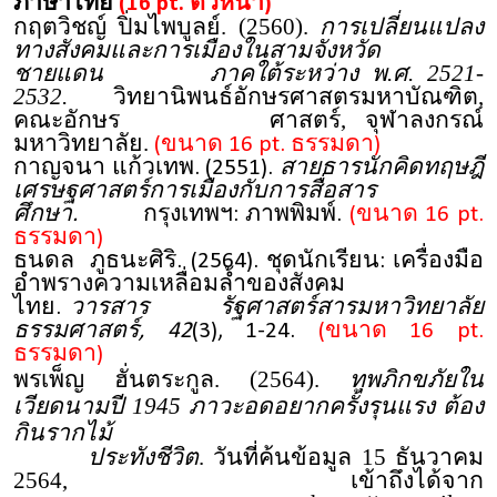
ภาษาไทย
(16 pt. ตัวหนา)
กฤตวิชญ์ ปิ่มไพบูลย์. (2560).
การเปลี่ยนแปลง
ทางสังคมและการเมืองในสามจังหวัด
ชายแดน ภาคใต้ระหว่าง พ.ศ. 2521-
2532.
วิทยานิพนธ์อักษรศาสตรมหาบัณฑิต,
คณะอักษร ศาสตร์, จุฬาลงกรณ์
มหาวิทยาลัย.
(ขนาด 16 pt. ธรรมดา)
กาญจนา แก้วเทพ. (2551).
สายธารนักคิดทฤษฎี
เศรษฐศาสตร์การเมืองกับการสื่อสาร
ศึกษา.
กรุงเทพฯ: ภาพพิมพ์.
(ขนาด 16 pt.
ธรรมดา)
ธนดล ภูธนะศิริ. (2564). ชุดนักเรียน: เครื่องมือ
อำพรางความเหลื่อมล้ำของสังคม
ไทย.
วารสาร รัฐศาสตร์สารมหาวิทยาลัย
ธรรมศาสตร์, 42
(3), 1-24.
(ขนาด 16 pt.
ธรรมดา)
พรเพ็ญ ฮั่นตระกูล. (2564).
ทุพภิกขภัยใน
เวียดนามปี 1945 ภาวะอดอยากครั้งรุนแรง ต้อง
กินรากไม้
ประทังชีวิต
. วันที่ค้นข้อมูล 15 ธันวาคม
2564, เข้าถึงได้จาก