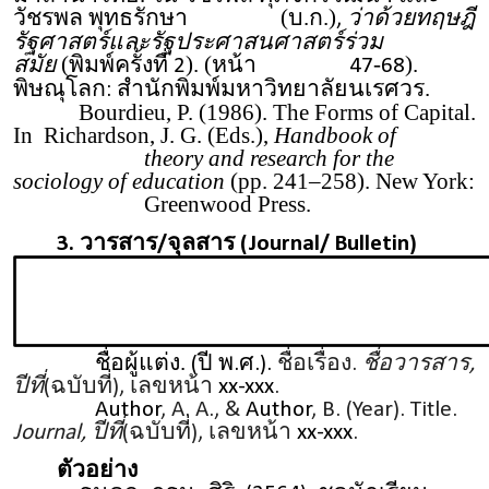
วัชรพล พุทธรักษา
(บ.ก.)
ว่าด้วยทฤษฎี
,
รัฐศาสตร์และรัฐประศาสนศาสตร์ร่วม
สมัย
(พิมพ์ครั้งที่
). (หน้า
-
).
2
47
68
พิษณุโลก
สํานักพิมพ์มหาวิทยาลัยนเรศวร.
:
Bourdieu, P. (1986). The Forms of Capital.
In Richardson, J. G. (Eds.),
Handbook of
theory and research for the
sociology of education
(pp. 241–258). New York:
Greenwood Press.
3.
วารสาร/จุลสาร (Journal/ Bulletin)
ชื่อผู้แต่ง.
(ปี พ.ศ.).
ชื่อเรื่อง.
ชื่อวารสาร,
ปีที่
(ฉบับที่), เลขหน้า
xx-xxx
.
Author
, A. A., &
Author
, B. (Year). Title.
Journal, ปีที่
(ฉบับที่), เลขหน้า
xx-xxx
.
ตัวอย่าง