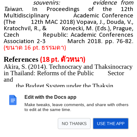
souvenirs: evidence from
Taiwan.
In
Proceedings of the 12th
Multidisciplinary Academic Conference
(The 12th MAC 2018) Vopava, J., Douda, V.,
Kratochvil, R., & Konecki, M. (Eds.), Prague,
Czech Republic: Academic Conferences
Association 2-3 March 2018. pp. 76-82.
(ขนาด 16 pt. ธรรมดา)
References
(18 pt. ตัวหนา)
Akira, S. (2014). Technocracy and Thaksinocracy
in Thailand: Reforms of the Public Sector
and
the Budget System under the Thaksin
Government.
Southeast Asian Studies
,
3
(2),
Edit with the Docs app
299-344.
Buddharaksa, W. (2019). The Old is Dying and
Make tweaks, leave comments, and share with others
to edit at the same time.
the New Cannot Be Born: ‘Past and Present’ of
Thailand’s Organic Crisis. In Antonini,
Francesca, et.al., (Eds.),
Revisiting Gramsci’s
NO THANKS
USE THE APP
Notebooks
(pp.42-61). Boston: Brill.