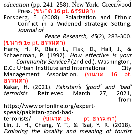
education
(pp. 241–258). New York: Greenwood
Press.
(ขนาด 16 pt. ธรรมดา)
Forsberg, E. (2008). Polarization and Ethnic
Conflict in a Widened Strategic Setting.
Journal of
Peace Research, 45
(2), 283-300.
(ขนาด 16 pt. ธรรมดา)
Harry, H. P., Blair, L., Fisk, D., Hall, J., &
Schaenman, P. (1992).
How effective is your
Community Service?
(2nd ed.). Washington,
D.C.: Urban Institute and International City
Management Association.
(ขนาด 16 pt.
ธรรมดา)
Kakar, H. (2021).
Pakistan’s ‘good’ and ‘bad’
terrorists.
Retrieved March 27, 2021,
from
https://www.orfonline.org/expert-
speak/pakistan-good-bad-
terrorists/
(ขนาด 16 pt. ธรรมดา)
Lin, J. H., Chang, Y. T., & Tsai, Y. R. (2018).
Exploring the locality and meaning of tourist