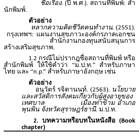
ชื่อเรื่อง.
สถานที่พิมพ์: สํา
(ปี พ.ศ.).
นักพิมพ์.
ตัวอย่าง
หลากความคิดชีวิตคนทํางาน.
(
).
2551
กรุงเทพฯ: แผนงานสุขภาวะองค์กรภาคเอกชน
สํานักงานกองทุนสนับสนุนการ
สร้างเสริมสุขภาพ.
กรณีไม่ปรากฎชื่อสถานที่พิมพ์ หรือ
1.2
สำนักพิมพ์ ให้ใช้คำว่า “ม.ป.ท.” สำหรับภาษา
ไทย และ “
สำหรับภาษาอังกฤษ เช่น
n.p.”
ตัวอย่าง
อนุวัตร์ รจิตานนท์. (
).
นโยบาย
2563
และสวัสดิการสังคมเกี่ยวกับผู้สูงอายุของ
เทศบาล เมืองท่าข้าม อำเภอ
พุนพิน จังหวัดสุราษฎร์ธานี.
ม.ป.ท.
บทความหรือบทในหนังสือ (
2.
Book
chapter)