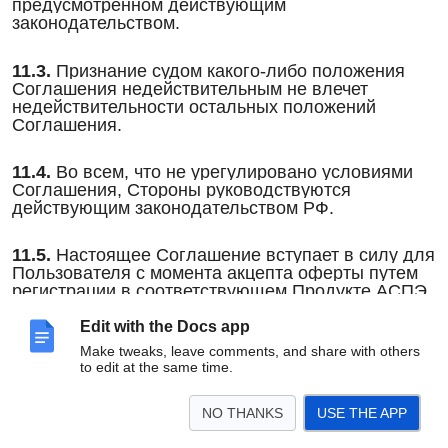
предусмотренном действующим
законодательством.
11.3.
Признание судом какого-либо положения
Соглашения недействительным не влечет
недействительности остальных положений
Соглашения.
11.4.
Во всем, что не урегулировано условиями
Соглашения, Стороны руководствуются
действующим законодательством РФ.
11.5.
Настоящее Соглашение вступает в силу для
Пользователя с момента акцепта оферты путем
регистрации в соответствующем Продукте АСПЭ
или момента начала фактического использования
Продукта АСПЭ (в зависимости от того, какое
Edit with the Docs app
из событий наступит ранее) и действует
Make tweaks, leave comments, and share with others
до момента полного исполнения сторонами своих
to edit at the same time.
обязательств.
NO THANKS
USE THE APP