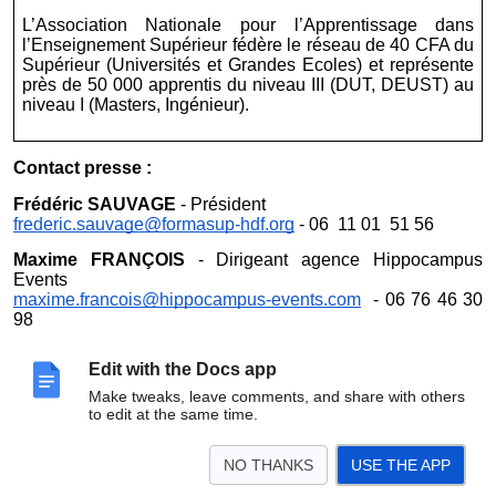
L’Association Nationale pour l’Apprentissage dans
l’Enseignement Supérieur fédère le réseau de 40 CFA du
Supérieur (Universités et Grandes Ecoles) et représente
près de 50 000 apprentis du niveau III (DUT, DEUST) au
niveau I (Masters, Ingénieur).
Contact presse :
Frédéric SAUVAGE
- Président
frederic.sauvage@formasup-hdf.org
- 06 11 01 51 56
Maxime FRANÇOIS
- Dirigeant agence Hippocampus
Events
maxime.francois@hippocampus-events.com
- 06 76 46 30
98
Bérénice VANDESTEENE
- Chargée de communication
Edit with the Docs app
berenice.vandesteene@hippocampus-events.com
- 06 34
40 51 23
Make tweaks, leave comments, and share with others
to edit at the same time.
NO THANKS
USE THE APP