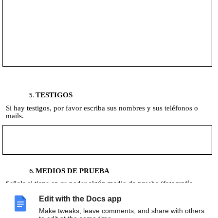
TESTIGOS
Si hay testigos, por favor escriba sus nombres y sus teléfonos o
mails.
MEDIOS DE PRUEBA
Señale si tiene en su poder algún medio de prueba (fotografía,
audios, videos, etc.). Si es posible, adjunte los archivos al correo
Edit with the Docs app
electrónico.
Make tweaks, leave comments, and share with others