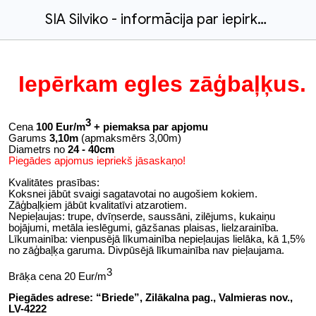
SIA Silviko - informācija par iepirkumiem
Iepērkam egles zāģbaļķus.
3
Cena
100 Eur/m
+ piemaksa par apjomu
Garums
3,10m
(apmaksmērs 3,00m)
Diametrs no
24 - 40cm
Piegādes apjomus iepriekš jāsaskaņo!
Kvalitātes prasības:
Koksnei jābūt svaigi sagatavotai no augošiem kokiem.
Zāģbaļķiem jābūt kvalitatīvi atzarotiem.
Nepieļaujas: trupe, dvīņserde, saussāni, zilējums, kukaiņu
bojājumi, metāla ieslēgumi, gāzšanas plaisas, lielzarainība.
Līkumainība: vienpusējā līkumainība nepieļaujas lielāka, kā 1,5%
no zāģbaļķa garuma. Divpūsējā līkumainība nav pieļaujama.
3
Brāķa cena 20 Eur/m
Piegādes adrese: “Briede”, Zilākalna pag., Valmieras nov.,
LV-4222