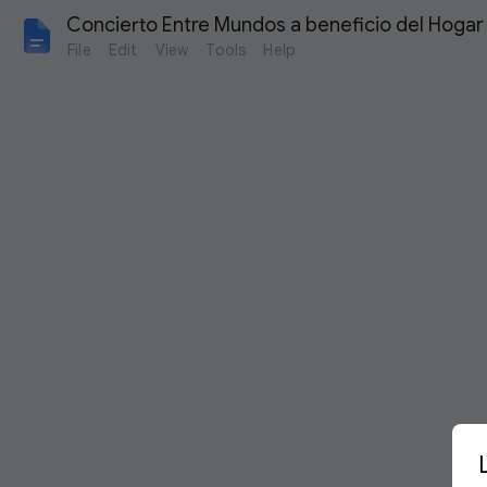
Concierto Entre Mundos a beneficio del Hogar 
File
Edit
View
Tools
Help