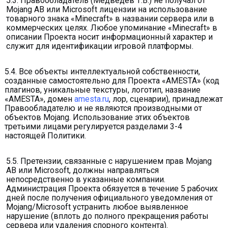
5.3. Правообладатель (Медведев Т.В.) не получал от
Mojang AB или Microsoft лицензии на использование
товарного знака «Minecraft» в названии сервера или в
коммерческих целях. Любое упоминание «Minecraft» в
описании Проекта носит информационный характер и
служит для идентификации игровой платформы.
5.4. Все объекты интеллектуальной собственности,
созданные самостоятельно для Проекта «AMESTA» (код
плагинов, уникальные текстуры, логотип, название
«AMESTA», домен
amesta.ru
, лор, сценарии), принадлежат
Правообладателю и не являются производными от
объектов Mojang. Использование этих объектов
третьими лицами регулируется разделами 3-4
настоящей Политики.
5.5. Претензии, связанные с нарушением прав Mojang
AB или Microsoft, должны направляться
непосредственно в указанные компании.
Администрация Проекта обязуется в течение 5 рабочих
дней после получения официального уведомления от
Mojang/Microsoft устранить любое выявленное
нарушение (вплоть до полного прекращения работы
сервера или удаления спорного контента).